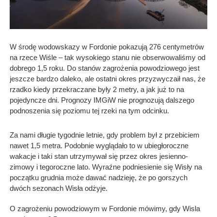
W środę wodowskazy w Fordonie pokazują 276 centymetrów
na rzece Wiśle – tak wysokiego stanu nie obserwowaliśmy od
dobrego 1,5 roku. Do stanów zagrożenia powodziowego jest
jeszcze bardzo daleko, ale ostatni okres przyzwyczaił nas, że
rzadko kiedy przekraczane były 2 metry, a jak już to na
pojedyncze dni. Prognozy IMGiW nie prognozują dalszego
podnoszenia się poziomu tej rzeki na tym odcinku.
Za nami długie tygodnie letnie, gdy problem był z przebiciem
nawet 1,5 metra. Podobnie wyglądało to w ubiegłoroczne
wakacje i taki stan utrzymywał się przez okres jesienno-
zimowy i tegoroczne lato. Wyraźne podniesienie się Wisły na
początku grudnia może dawać nadzieję, że po gorszych
dwóch sezonach Wisła odżyje.
O zagrożeniu powodziowym w Fordonie mówimy, gdy Wisla