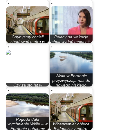
Gdybyśmy chcieli
Polacy na wakacje
zbudować metro w
chcą wydać mniej niż
Bydgoszczy to…
pandemią,…
Wisła w Fordonie
przyzwyczaja nas do
Czy za sto lat w
nowego niskiego
Polsce będą plaże?
stanu
Pogoda dała
wytchnienie Wiśle – w
Wicepremier obieca
Fordonie notujemy
Bydgoszczy metro.