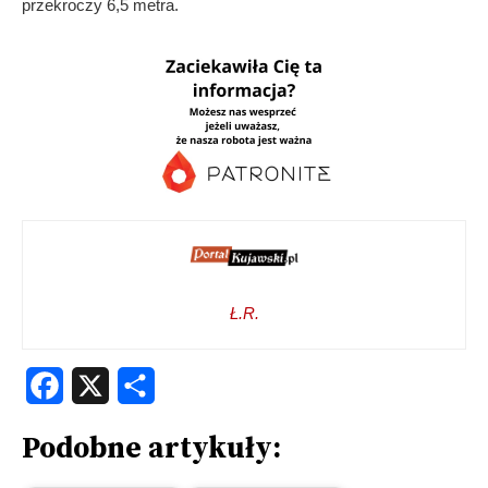
przekroczy 6,5 metra.
Ł.R.
Facebook
X
Share
Podobne artykuły: