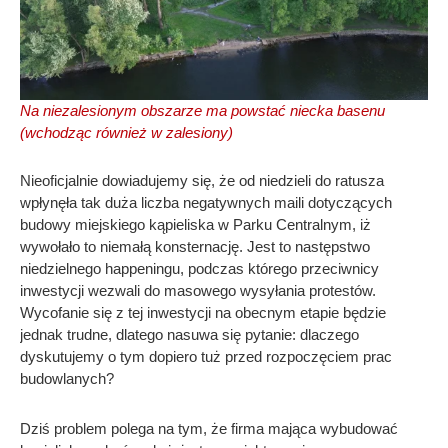
Na niezalesionym obszarze ma powstać niecka basenu
(wchodząc również w zalesiony)
Nieoficjalnie dowiadujemy się, że od niedzieli do ratusza
wpłynęła tak duża liczba negatywnych maili dotyczących
budowy miejskiego kąpieliska w Parku Centralnym, iż
wywołało to niemałą konsternację. Jest to następstwo
niedzielnego happeningu, podczas którego przeciwnicy
inwestycji wezwali do masowego wysyłania protestów.
Wycofanie się z tej inwestycji na obecnym etapie będzie
jednak trudne, dlatego nasuwa się pytanie: dlaczego
dyskutujemy o tym dopiero tuż przed rozpoczęciem prac
budowlanych?
Dziś problem polega na tym, że firma mająca wybudować