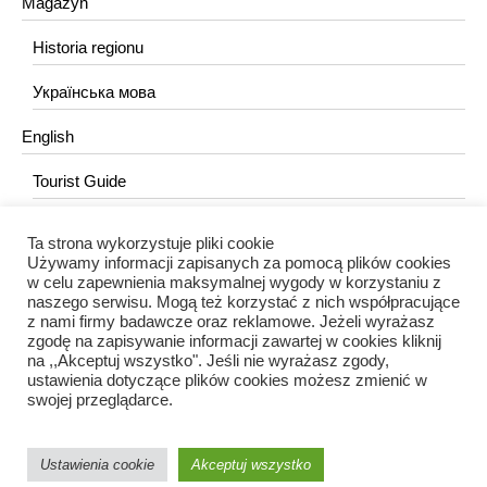
Magazyn
Historia regionu
Українська мова
English
Tourist Guide
Ta strona wykorzystuje pliki cookie
KONTAKT
Używamy informacji zapisanych za pomocą plików cookies
w celu zapewnienia maksymalnej wygody w korzystaniu z
redakcja@portalkujawski.pl
naszego serwisu. Mogą też korzystać z nich współpracujące
z nami firmy badawcze oraz reklamowe. Jeżeli wyrażasz
Redakcja
zgodę na zapisywanie informacji zawartej w cookies kliknij
na ,,Akceptuj wszystko". Jeśli nie wyrażasz zgody,
ustawienia dotyczące plików cookies możesz zmienić w
swojej przeglądarce.
Ustawienia cookie
Akceptuj wszystko