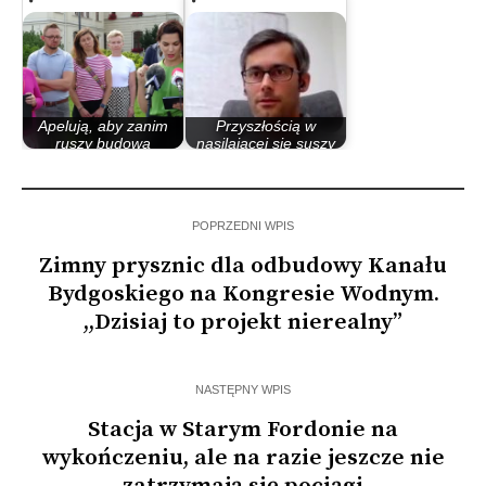
Apelują, aby zanim
Przyszłością w
ruszy budowa
nasilającej się suszy
kąpieliska w Parku…
rośliny odporne…
POPRZEDNI WPIS
Zimny prysznic dla odbudowy Kanału
Bydgoskiego na Kongresie Wodnym.
,,Dzisiaj to projekt nierealny”
NASTĘPNY WPIS
Stacja w Starym Fordonie na
wykończeniu, ale na razie jeszcze nie
zatrzymają się pociągi