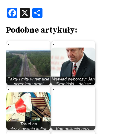
Facebook
X
Share
Podobne artykuły:
Fakty i mity w temacie
Wywiad wyborczy: Jan
przebiegu drogi
Szopiński – dalsze
ekspresowej S-10
lekceważenie…
Toruń na
skrzyżowaniu kultur,
Komunikacja poza
czyli kto powinien…
kontrolą