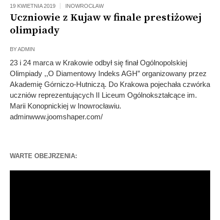
19 KWIETNIA 2019
INOWROCŁAW
Uczniowie z Kujaw w finale prestiżowej
olimpiady
BY
ADMIN
23 i 24 marca w Krakowie odbył się finał Ogólnopolskiej
Olimpiady ,,O Diamentowy Indeks AGH” organizowany przez
Akademię Górniczo-Hutniczą. Do Krakowa pojechała czwórka
uczniów reprezentujących II Liceum Ogólnokształcące im.
Marii Konopnickiej w Inowrocławiu.
adminwww.joomshaper.com/
WARTE OBEJRZENIA:
Odtwarzacz
video