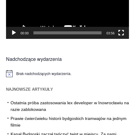
00:00
03:56
Nadchodzące wydarzenia
Brak nadchodzących wydarzenia.
Powiadomienie
NAJNOWSZE ARTYKUŁY
Ostatnia próba zastosowania lex developer w Inowrocławiu na
razie zablokowana
Prawie ćwierćwieku historii bydgoskich tramwajów na jednym
filmie
Kanał Bydgoski zaczął tańczyć twist w miejscu. Za nami