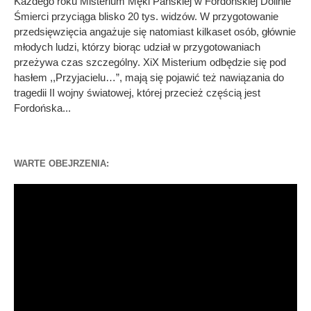
Każdego roku Misterium Męki Pańskiej w Fordońskiej Dolinie
Śmierci przyciąga blisko 20 tys. widzów. W przygotowanie
przedsięwzięcia angażuje się natomiast kilkaset osób, głównie
młodych ludzi, którzy biorąc udział w przygotowaniach
przeżywa czas szczególny. XiX Misterium odbędzie się pod
hasłem ,,Przyjacielu…”, mają się pojawić też nawiązania do
tragedii II wojny światowej, której przecież częścią jest
Fordońska...
WARTE OBEJRZENIA:
Odtwarzacz
video