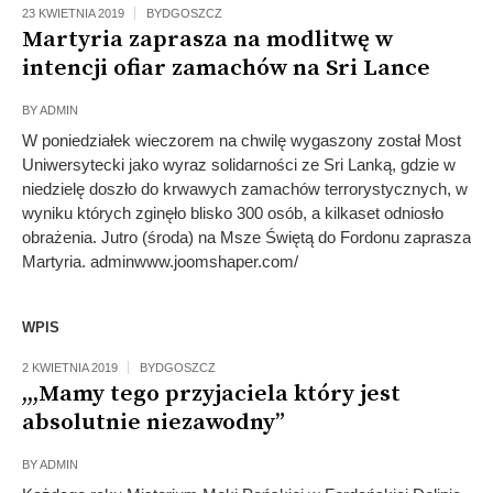
23 KWIETNIA 2019
BYDGOSZCZ
Martyria zaprasza na modlitwę w
intencji ofiar zamachów na Sri Lance
BY
ADMIN
W poniedziałek wieczorem na chwilę wygaszony został Most
Uniwersytecki jako wyraz solidarności ze Sri Lanką, gdzie w
niedzielę doszło do krwawych zamachów terrorystycznych, w
wyniku których zginęło blisko 300 osób, a kilkaset odniosło
obrażenia. Jutro (środa) na Msze Świętą do Fordonu zaprasza
Martyria. adminwww.joomshaper.com/
WPIS
2 KWIETNIA 2019
BYDGOSZCZ
,,,Mamy tego przyjaciela który jest
absolutnie niezawodny”
BY
ADMIN