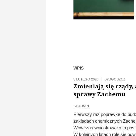
WPIS
3 LUTEGO 2020
BYDGOSZCZ
Zmieniają się rządy,
sprawy Zachemu
BY
ADMIN
Pierwszy raz poprawkę do budż
zakładach chemicznych Zachem
Wówczas wnioskował o to poseł 
W kolejnych latach role się odw