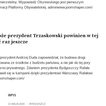
nierzetelny. Wypowiedź Olszewskiego jest pierwszym
rmacji Platformy Obywatelskiej. adminwww.joomshaper.com/
może prezydent Trzaskowski powinien w tej
 raz jeszcze
rezydent Andrzej Duda zapowiedział, że budowa drogi
owana ze środków z budżetu państwa, a nie jak do tej pory
iczno-prywatnego. Zdaniem prezydenta Bydgoszczy Rafała
jawił się w kampanii dzięki prezydentowi Warszawy Rafałowi
oomshaper.com/
WPIS
21 MAJA 2020
BYDGOSZCZ