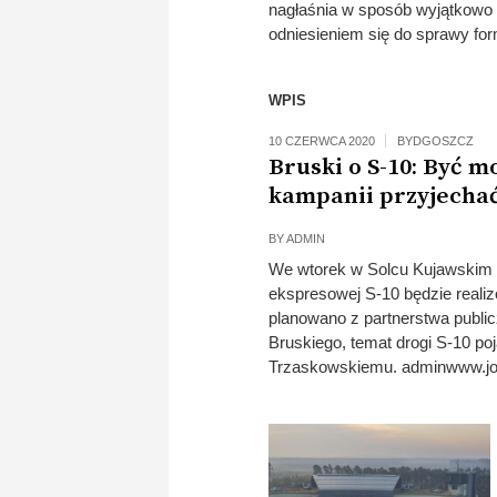
nagłaśnia w sposób wyjątkowo 
odniesieniem się do sprawy fo
WPIS
10 CZERWCA 2020
BYDGOSZCZ
Bruski o S-10: Być 
kampanii przyjechać
BY
ADMIN
We wtorek w Solcu Kujawskim p
ekspresowej S-10 będzie realiz
planowano z partnerstwa publ
Bruskiego, temat drogi S-10 po
Trzaskowskiemu. adminwww.j