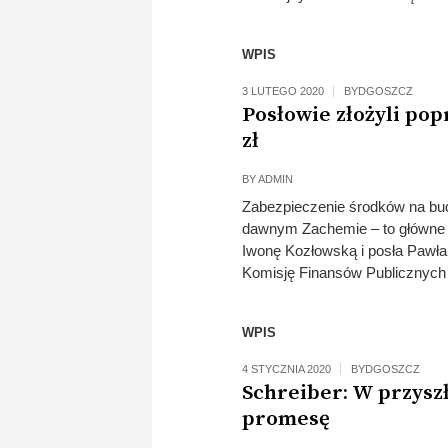
WPIS
3 LUTEGO 2020
BYDGOSZCZ
Posłowie złożyli po
zł
BY
ADMIN
Zabezpieczenie środków na bud
dawnym Zachemie – to główne 
Iwonę Kozłowską i posła Pawła
Komisję Finansów Publicznych
WPIS
4 STYCZNIA 2020
BYDGOSZCZ
Schreiber: W przys
promesę