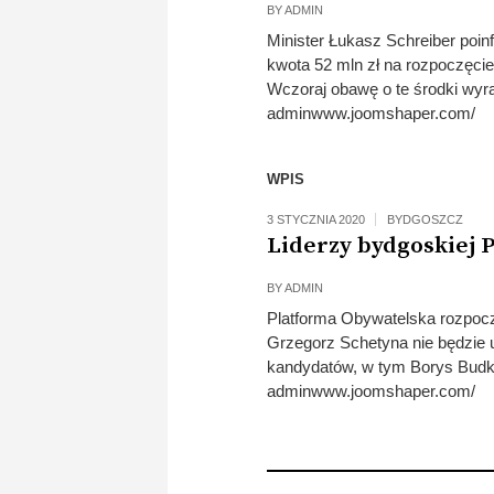
BY
ADMIN
Minister Łukasz Schreiber poin
kwota 52 mln zł na rozpoczęc
Wczoraj obawę o te środki wyra
adminwww.joomshaper.com/
WPIS
3 STYCZNIA 2020
BYDGOSZCZ
Liderzy bydgoskiej 
BY
ADMIN
Platforma Obywatelska rozpoc
Grzegorz Schetyna nie będzie u
kandydatów, w tym Borys Budk
adminwww.joomshaper.com/