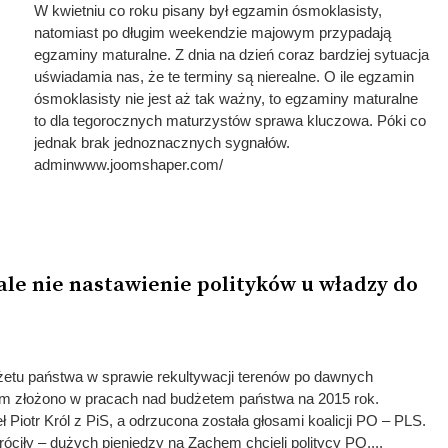
W kwietniu co roku pisany był egzamin ósmoklasisty,
natomiast po długim weekendzie majowym przypadają
egzaminy maturalne. Z dnia na dzień coraz bardziej sytuacja
uświadamia nas, że te terminy są nierealne. O ile egzamin
ósmoklasisty nie jest aż tak ważny, to egzaminy maturalne
to dla tegorocznych maturzystów sprawa kluczowa. Póki co
jednak brak jednoznacznych sygnałów.
adminwww.joomshaper.com/
 ale nie nastawienie polityków u władzy do
etu państwa w sprawie rekultywacji terenów po dawnych
 złożono w pracach nad budżetem państwa na 2015 rok.
Piotr Król z PiS, a odrzucona została głosami koalicji PO – PLS.
róciły – dużych pieniędzy na Zachem chcieli politycy PO,...