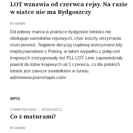
LOT wznawia od czerwca rejsy. Na razie
w siatce nie ma Bydgoszczy
BY
ADMIN
Od połowy marca w praktyce bydgoskie lotnisko nie
obsługuje samolotów rejsowych, choć koszty utrzymania
musi ponosić. Najpierw decyzją rządową wstrzymano loty
międzynarodowe z Polską, w takim wypadku z połączeń
krajowych zrezygnowały też PLL LOT. Linie zapowiedziały
powrót do lotów krajowych od 1 czerwca, co dla polskich
lotnisk jest zawsze światełkiem w tunelu.
adminwww.joomshaper.com/
WPIS
2 KWIETNIA 2020
BYDGOSZCZ
Co z maturami?
BY
ADMIN