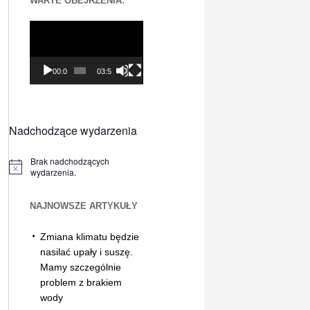
WARTE OBEJRZENIA:
Odtwarzacz
video
00:00
03:56
Nadchodzące wydarzenia
Brak nadchodzących
Powiadomienie
wydarzenia.
NAJNOWSZE ARTYKUŁY
Zmiana klimatu będzie
nasilać upały i suszę.
Mamy szczególnie
problem z brakiem
wody