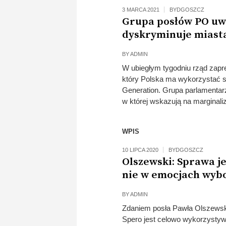
3 MARCA 2021
BYDGOSZCZ
Grupa posłów PO uw
dyskryminuje miast
BY
ADMIN
W ubiegłym tygodniu rząd zapr
który Polska ma wykorzystać 
Generation. Grupa parlamentarz
w której wskazują na margina
WPIS
10 LIPCA 2020
BYDGOSZCZ
Olszewski: Sprawa je
nie w emocjach wyb
BY
ADMIN
Zdaniem posła Pawła Olszewski
Spero jest celowo wykorzystyw