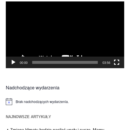
Odtwarzacz
video
00:00
03:56
Nadchodzące wydarzenia
Brak nadchodzących wydarzenia.
Powiadomienie
NAJNOWSZE ARTYKUŁY
Zmiana klimatu będzie nasilać upały i suszę. Mamy