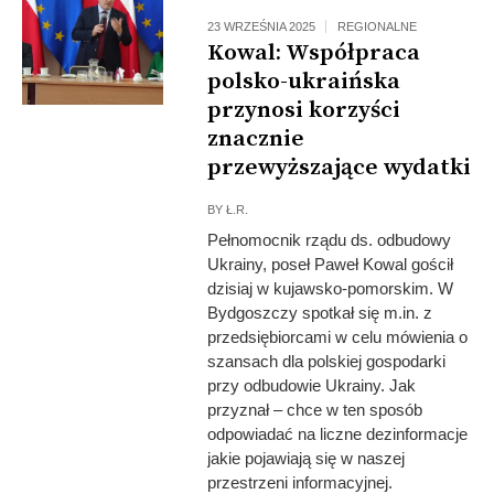
23 WRZEŚNIA 2025
REGIONALNE
Kowal: Współpraca
polsko-ukraińska
przynosi korzyści
znacznie
przewyższające wydatki
BY
Ł.R.
Pełnomocnik rządu ds. odbudowy
Ukrainy, poseł Paweł Kowal gościł
dzisiaj w kujawsko-pomorskim. W
Bydgoszczy spotkał się m.in. z
przedsiębiorcami w celu mówienia o
szansach dla polskiej gospodarki
przy odbudowie Ukrainy. Jak
przyznał – chce w ten sposób
odpowiadać na liczne dezinformacje
jakie pojawiają się w naszej
przestrzeni informacyjnej.