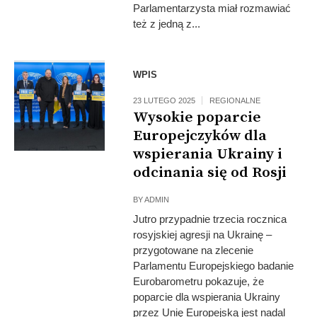
Parlamentarzysta miał rozmawiać
też z jedną z...
Fot: European
WPIS
Union
23 LUTEGO 2025
REGIONALNE
Wysokie poparcie
Europejczyków dla
wspierania Ukrainy i
odcinania się od Rosji
BY
ADMIN
Jutro przypadnie trzecia rocznica
rosyjskiej agresji na Ukrainę –
przygotowane na zlecenie
Parlamentu Europejskiego badanie
Eurobarometru pokazuje, że
poparcie dla wspierania Ukrainy
przez Unię Europejską jest nadal