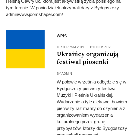
Heleną Gawryluk, która jest aktywistką życia polskiego na
tym terenie. W poniedziałek otrzymali dary z Bydgoszczy.
adminwww.joomshaper.com/
WPIS
10 SIERPNIA 2019
BYDGOSZCZ
Ukraińcy organizują
festiwal piosenki
BY
ADMIN
W połowie września odbędzie się w
Bydgoszczy pierwszy festiwal
Muzyki i Pieśnie Ukraińskiej.
Wydarzenie o tyle ciekawe, bowiem
pierwszy raz mamy do czynienia z
organizowaniem wydarzenia
kulturalnego przez grupę
przybyszów, którzy do Bydgoszczy
przyjechali pracować.