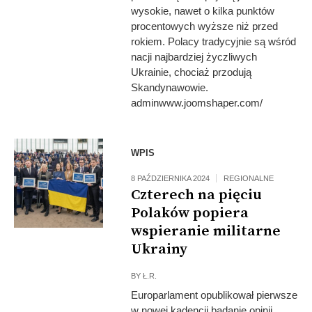
wysokie, nawet o kilka punktów
procentowych wyższe niż przed
rokiem. Polacy tradycyjnie są wśród
nacji najbardziej życzliwych
Ukrainie, chociaż przodują
Skandynawowie.
adminwww.joomshaper.com/
Fot: European
WPIS
Union
8 PAŹDZIERNIKA 2024
REGIONALNE
Czterech na pięciu
Polaków popiera
wspieranie militarne
Ukrainy
BY
Ł.R.
Europarlament opublikował pierwsze
w nowej kadencji badanie opinii