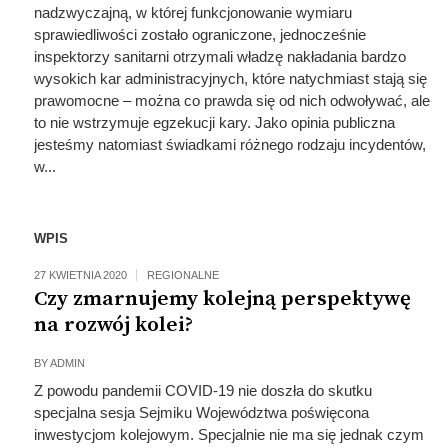
nadzwyczajną, w której funkcjonowanie wymiaru
sprawiedliwości zostało ograniczone, jednocześnie
inspektorzy sanitarni otrzymali władzę nakładania bardzo
wysokich kar administracyjnych, które natychmiast stają się
prawomocne – można co prawda się od nich odwoływać, ale
to nie wstrzymuje egzekucji kary. Jako opinia publiczna
jesteśmy natomiast świadkami różnego rodzaju incydentów,
w...
WPIS
27 KWIETNIA 2020
REGIONALNE
Czy zmarnujemy kolejną perspektywę
na rozwój kolei?
BY
ADMIN
Z powodu pandemii COVID-19 nie doszła do skutku
specjalna sesja Sejmiku Województwa poświęcona
inwestycjom kolejowym. Specjalnie nie ma się jednak czym