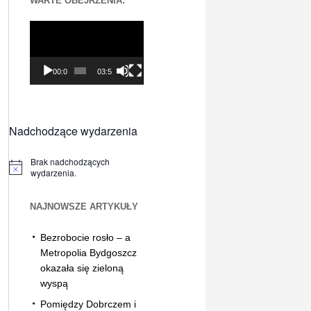
WARTE OBEJRZENIA:
Odtwarzacz
video
00:00
03:56
Nadchodzące wydarzenia
Brak nadchodzących
Powiadomienie
wydarzenia.
NAJNOWSZE ARTYKUŁY
Bezrobocie rosło – a
Metropolia Bydgoszcz
okazała się zieloną
wyspą
Pomiędzy Dobrczem i