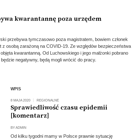
bywa kwarantannę poza urzędem
wski przebywa tymczasowo poza magistratem, bowiem członek
ntakt z osobą zarażoną na COVID-19. Ze względów bezpieczeństwa
a objęta kwarantanną. Od Luchowskiego i jego małżonki pobrano
 będzie negatywny, będą mogli wrócić do pracy.
WPIS
8 MAJA 2020
REGIONALNE
Sprawiedliwość czasu epidemii
[komentarz]
BY
ADMIN
Od kilku tygodni mamy w Polsce prawnie sytuację