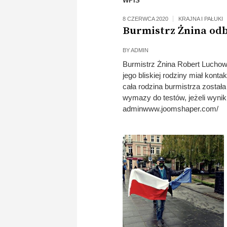
WPIS
8 CZERWCA 2020
KRAJNA I PAŁUKI
Burmistrz Żnina od
BY
ADMIN
Burmistrz Żnina Robert Lucho
jego bliskiej rodziny miał ko
cała rodzina burmistrza został
wymazy do testów, jeżeli wynik
adminwww.joomshaper.com/