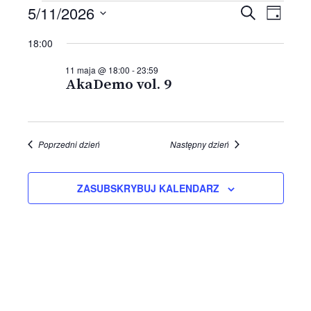
WYDARZENIA
Wydarze
5/11/2026
Wyda
SZUKAJ
DZIEŃ
Wido
Nawigac
FOR
Wybierz
18:00
nawig
datę.
po
11
wyszuki
11 maja @ 18:00
-
23:59
AkaDemo vol. 9
MAJA,
i
widokac
2026
Poprzedni dzień
Następny dzień
ZASUBSKRYBUJ KALENDARZ