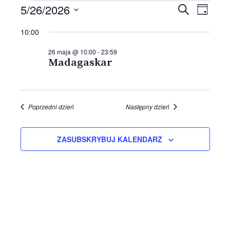
WYDARZENIA
Wydarze
5/26/2026
Wyda
SZUKAJ
DZIEŃ
Wido
Nawigac
FOR
Wybierz
10:00
nawig
datę.
po
26
wyszuki
26 maja @ 10:00
-
23:59
Madagaskar
MAJA,
i
widokac
2026
Poprzedni dzień
Następny dzień
ZASUBSKRYBUJ KALENDARZ