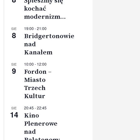
Śpieszmy się
kochać
modernizm…
19:00
-
21:00
SIE
8
Bridgertonowie
nad
Kanałem
10:00
-
12:00
SIE
9
Fordon –
Miasto
Trzech
Kultur
20:45
-
22:45
SIE
14
Kino
Plenerowe
nad
Balatonem: