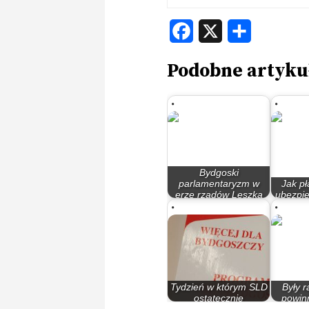
Facebook
X
Share
Podobne artyku
Bydgoski
parlamentaryzm w
Jak pł
erze rządów Leszka
ubezpi
Millera…
sku
Tydzień w którym SLD
Były r
ostatecznie
powin