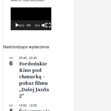
WARTE OBEJRZENIA:
Odtwarzacz
video
00:00
03:56
Nadchodzące wydarzenia
20:45
-
22:45
SIE
6
Fordońskie
Kino pod
chmurką –
pokaz filmu
„Dalej Jazda
2”
10:00
-
12:00
SIE
8