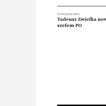
wyprowadziło z…
wojskow
POPRZEDNI WPIS
Tadeusz Zwiefka n
szefem PO