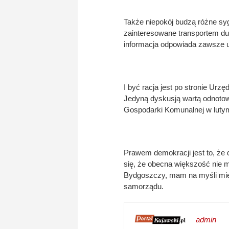
Także niepokój budzą różne syg
zainteresowane transportem duże
informacja odpowiada zawsze u
I być racja jest po stronie Ur
Jedyną dyskusją wartą odnotowa
Gospodarki Komunalnej w lutym 
Prawem demokracji jest to, że 
się, że obecna większość nie mi
Bydgoszczy, mam na myśli mies
samorządu.
admin