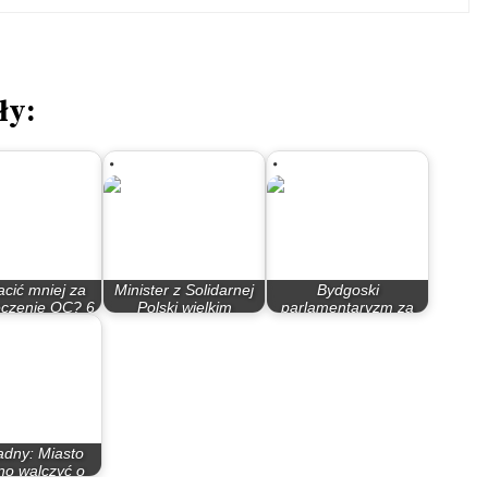
ły:
acić mniej za
Minister z Solidarnej
Bydgoski
eczenie OC? 6
Polski wielkim
parlamentaryzm za
tecznych…
zwolennikiem…
rządów PO – PiS
adny: Miasto
no walczyć o