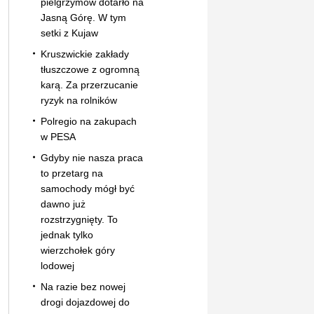
pielgrzymów dotarło na
Jasną Górę. W tym
setki z Kujaw
Kruszwickie zakłady
tłuszczowe z ogromną
karą. Za przerzucanie
ryzyk na rolników
Polregio na zakupach
w PESA
Gdyby nie nasza praca
to przetarg na
samochody mógł być
dawno już
rozstrzygnięty. To
jednak tylko
wierzchołek góry
lodowej
Na razie bez nowej
drogi dojazdowej do