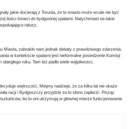
nały jakie docierają z Torunia, że to miasto może wcale nie być
j ilości śmieci do bydgoskiej spalarni. Natychmiast na takie
spokajająco ratusz.
zędu Miasta, zabrakło nam jednak debaty z prawdziwego zdarzenia.
nia w kontekście spalarni jest nieformalne posiedzenie Komisji
ubiegłego roku. Tam też padło wiele wątpliwości.
decyduje większość. Miejmy nadzieje, że za kilka lat nie okaże
ała racji i Bydgoszczy przyjdzie za to słono zapłacić. Pisząc
zkańców, bo to oni utrzymują w głównej mierze funkcjonowanie