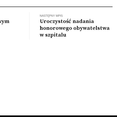
ą prokuraturę
NASTĘPNY WPIS
owym
Uroczystość nadania
honorowego obywatelstwa
w szpitalu