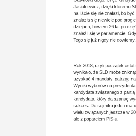
Jasiakiewicz, dzięki któremu S
na liście się nie znalazł, bo 
znalazła się niewiele pod prog
dziejach, bowiem 26 lat po cz
znaleźli się w parlamencie. Gd
Tego się już nigdy nie dowiemy.
Rok 2018, czyli początek ost
wynikało, że SLD może zniknąć
uzyskać 4 mandaty, patrząc na 
Wyniki wyborów na prezydenta
kandydata związanego z partią 
kandydata, który da szansę wy
sukces. Do sejmiku jeden mand
wielu związanych jeszcze w 2
ale z poparciem PiS-u.