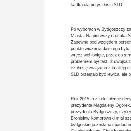
kartka dla przyszłości SLD.
Po wyborach w Bydgoszczy zaw
Miasta. Na pierwszy rzut oka 
Zapewne pod względem personaln
punktu widzenia dalszego bytu p
wręcz wchłonięte, przez co st
problemem był fakt, iż dwójka 
czuła się związana z koalicją n
SLD przestało być lewicą, ale p
Rok 2015 to z kolei błędne dec
prezydenta Magdaleny Ogórek,
prezydenta Bydgoszczy, czyli
Bronisław Komorowski miał sza
bydgoskiego zesłano spadochro
Gawkowskiego. Chęć kandydow