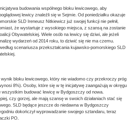
ę inicjatywa budowania wspólnego bloku lewicowego, aby
poglądowej lewicy znaleźli się w Sejmie. Od poniedziałku okazuje
morskie SLD Ireneusz Nitkiewicz już swojej funkcji nie pełnił,
omiast, że wystartuje z wysokiego miejsca, z szansą na zostanie
oalicji Obywatelskiej. Wiele osób na lewicy się dziwi, ale jeżeli
analizę wydarzeń od 2014 roku, to dziwić się nie ma czemu.
edług scenariusza przekształcania kujawsko-pomorskiego SLD
elskiej.
 wynik bloku lewicowego, który nie wiadomo czy przekroczy próg
 i wynosi 8%). Osoby, które się w tę inicjatywę zaangażują w okręgu
e wszystkim budować lewicę w Bydgoszczy od nowa.
iej, czy gorzej, ale mają szansę w swoich działaniach stać się
icowego. SLD będące jeszcze do niedawna w Bydgoszczy
ygodniu dokończył wyprowadzanie swojego sztandaru, teraz
naczki PO.