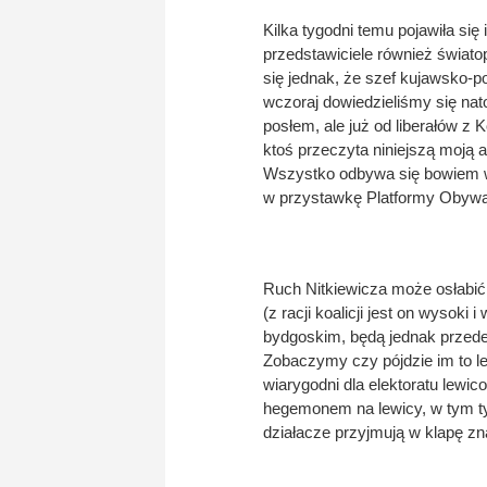
Kilka tygodni temu pojawiła si
przedstawiciele również świato
się jednak, że szef kujawsko-po
wczoraj dowiedzieliśmy się nat
posłem, ale już od liberałów z K
ktoś przeczyta niniejszą moją 
Wszystko odbywa się bowiem w
w przystawkę Platformy Obywat
Ruch Nitkiewicza może osłabić
(z racji koalicji jest on wysoki
bydgoskim, będą jednak przed
Zobaczymy czy pójdzie im to lep
wiarygodni dla elektoratu lew
hegemonem na lewicy, w tym t
działacze przyjmują w klapę z