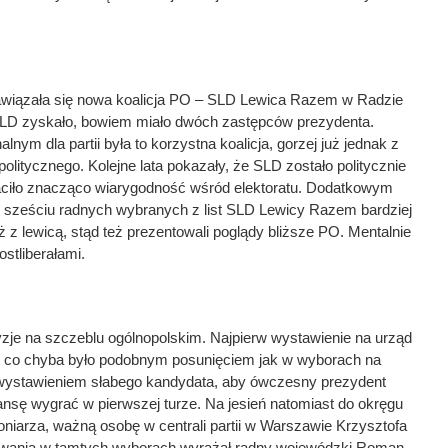
iązała się nowa koalicja PO – SLD Lewica Razem w Radzie
SLD zyskało, bowiem miało dwóch zastępców prezydenta.
ym dla partii była to korzystna koalicja, gorzej już jednak z
olitycznego. Kolejne lata pokazały, że SLD zostało politycznie
raciło znacząco wiarygodność wśród elektoratu. Dodatkowym
z sześciu radnych wybranych z list SLD Lewicy Razem bardziej
iż z lewicą, stąd też prezentowali poglądy bliższe PO. Mentalnie
ostliberałami.
yzje na szczeblu ogólnopolskim. Najpierw wystawienie na urząd
 co chyba było podobnym posunięciem jak w wyborach na
 wystawieniem słabego kandydata, aby ówczesny prezydent
nsę wygrać w pierwszej turze. Na jesień natomiast do okręgu
niarza, ważną osobę w centrali partii w Warszawie Krzysztofa
ania w tamtych wyborach wyrażał radny wojewódzki Roman