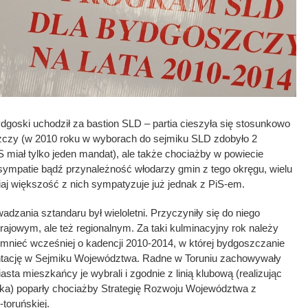
ydgoski uchodził za bastion SLD – partia cieszyła się stosunkowo
zy (w 2010 roku w wyborach do sejmiku SLD zdobyło 2
S miał tylko jeden mandat), ale także chociażby w powiecie
sympatie bądź przynależność włodarzy gmin z tego okręgu, wielu
iaj większość z nich sympatyzuje już jednak z PiS-em.
zania sztandaru był wieloletni. Przyczyniły się do niego
ajowym, ale też regionalnym. Za taki kulminacyjny rok należy
mnieć wcześniej o kadencji 2010-2014, w której bydgoszczanie
tację w Sejmiku Województwa. Radne w Toruniu zachowywały
asta mieszkańcy je wybrali i zgodnie z linią klubową (realizując
ka) poparły chociażby Strategię Rozwoju Województwa z
toruńskiej.