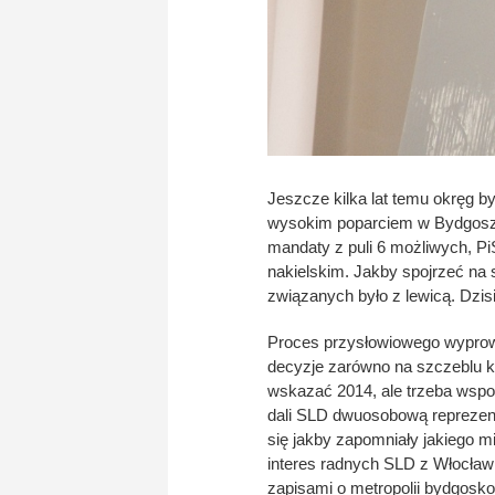
Jeszcze kilka lat temu okręg b
wysokim poparciem w Bydgoszc
mandaty z puli 6 możliwych, Pi
nakielskim. Jakby spojrzeć na 
związanych było z lewicą. Dzis
Proces przysłowiowego wyprowad
decyzje zarówno na szczeblu kr
wskazać 2014, ale trzeba wspo
dali SLD dwuosobową reprezen
się jakby zapomniały jakiego mi
interes radnych SLD z Włocław
zapisami o metropolii bydgosko-