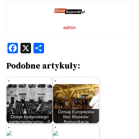
admin
Facebook
X
Share
Podobne artykuły:
Dzisiaj Europejska
Dzieje bydgoskiego
Noc Muzeów.
parlamentaryzmu - II
Komunikacja
Rzeczypospolita
miejska…