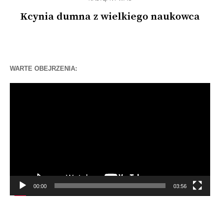
Kcynia dumna z wielkiego naukowca
WARTE OBEJRZENIA:
Odtwarzacz
video
00:00
03:56