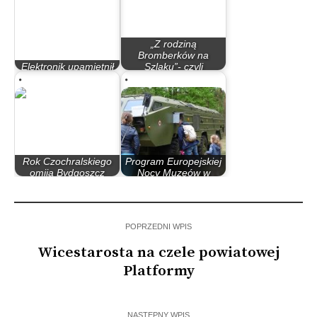
„Z rodziną
Bromberków na
Elektronik upamiętnił
Szlaku”- czyli
praojca elektroniki
ciekawa…
Rok Czochralskiego
Program Europejskiej
omija Bydgoszcz
Nocy Muzeów w
szerokim łukiem
Bydgoszczy
POPRZEDNI WPIS
Wicestarosta na czele powiatowej
Platformy
NASTĘPNY WPIS