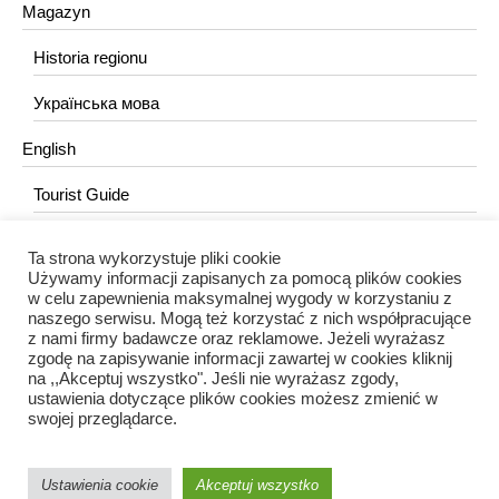
Magazyn
Historia regionu
Українська мова
English
Tourist Guide
Ta strona wykorzystuje pliki cookie
KONTAKT
Używamy informacji zapisanych za pomocą plików cookies
w celu zapewnienia maksymalnej wygody w korzystaniu z
redakcja@portalkujawski.pl
naszego serwisu. Mogą też korzystać z nich współpracujące
z nami firmy badawcze oraz reklamowe. Jeżeli wyrażasz
Redakcja
zgodę na zapisywanie informacji zawartej w cookies kliknij
na ,,Akceptuj wszystko". Jeśli nie wyrażasz zgody,
ustawienia dotyczące plików cookies możesz zmienić w
swojej przeglądarce.
Ustawienia cookie
Akceptuj wszystko