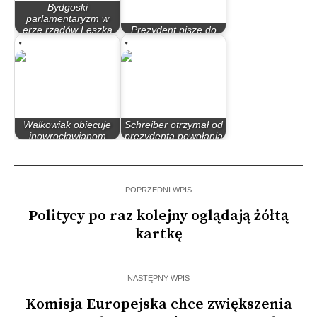
Bydgoski
parlamentaryzm w
erze rządów Leszka
Prezydent pisze do
Millera…
ministra Boniego
Walkowiak obiecuje
Schreiber otrzymał od
inowrocławianom
prezydenta powołania
walkę o ich…
na urząd ministra
POPRZEDNI WPIS
Politycy po raz kolejny oglądają żółtą
kartkę
NASTĘPNY WPIS
Komisja Europejska chce zwiększenia