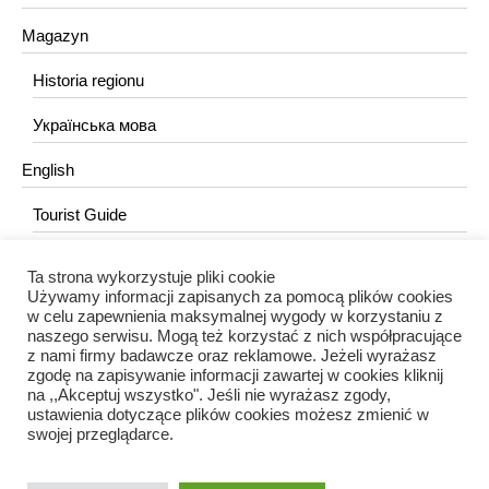
Magazyn
Historia regionu
Українська мова
English
Tourist Guide
Ta strona wykorzystuje pliki cookie
KONTAKT
Używamy informacji zapisanych za pomocą plików cookies
w celu zapewnienia maksymalnej wygody w korzystaniu z
redakcja@portalkujawski.pl
naszego serwisu. Mogą też korzystać z nich współpracujące
z nami firmy badawcze oraz reklamowe. Jeżeli wyrażasz
Redakcja
zgodę na zapisywanie informacji zawartej w cookies kliknij
na ,,Akceptuj wszystko". Jeśli nie wyrażasz zgody,
ustawienia dotyczące plików cookies możesz zmienić w
swojej przeglądarce.