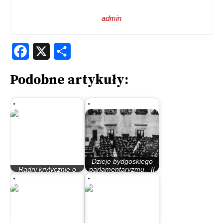
admin
Facebook
X
Share
Podobne artykuły:
Dzieje bydgoskiego
Radni krytycznie o
parlamentaryzmu - II
Białej Księdze
Rzeczypospolita