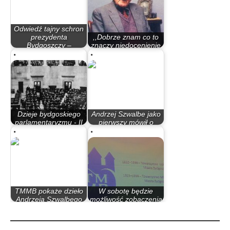
Odwiedź tajny schron
prezydenta
,,Dobrze znam co to
Bydgoszczy –
znaczy niedocenienie
TMMB…
przez miasto”
Dzieje bydgoskiego
Andrzej Szwalbe jako
parlamentaryzmu - II
pierwszy mówił o
Rzeczypospolita
Bydgoszczy…
TMMB pokaże dzieło
W sobotę będzie
Andrzeja Szwalbego
możliwość zobaczenia
oraz miejsca…
Bydgoszczy za…