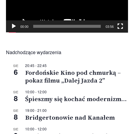
00:00
03:56
Nadchodzące wydarzenia
20:45
-
22:45
SIE
6
Fordońskie Kino pod chmurką –
pokaz filmu „Dalej Jazda 2”
10:00
-
12:00
SIE
8
Śpieszmy się kochać modernizm…
19:00
-
21:00
SIE
8
Bridgertonowie nad Kanałem
10:00
-
12:00
SIE