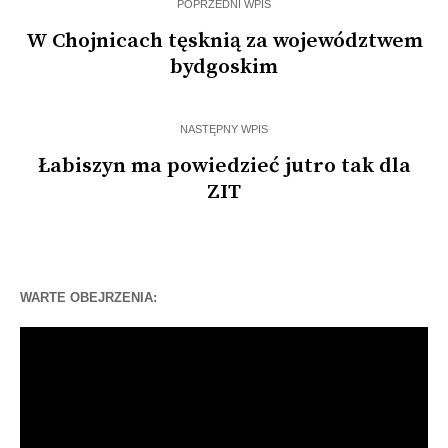
POPRZEDNI WPIS
W Chojnicach tęsknią za województwem
bydgoskim
NASTĘPNY WPIS
Łabiszyn ma powiedzieć jutro tak dla
ZIT
WARTE OBEJRZENIA:
Odtwarzacz
video