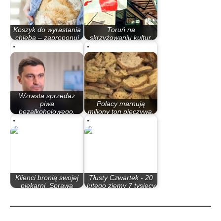
Koszyk do wyrastania
Toruń na
chleba – zaproponuj
skrzyżowaniu kultur,
atrakcyjne wypieki!
czyli kto powinien…
Wzrasta sprzedaż
piwa
Polacy marnują
bezalkoholowego.
miliony ton pieczywa,
Konsumenci…
a stary chleb…
Klienci bronią swojej
Tłusty Czwartek - 20
piekarni. Sprawa
lutego zjemy 7 tysięcy
bezprecedensu
ton pączków