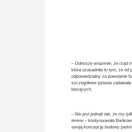
–
Odnoszę wrażenie, że rząd m
która uzasadniła to tym, że od
odpowiedzialny za powstanie f
szczegółowe pytania zadawała 
bieżących.
–
Nie jest jednak tak, że my t
terenu
– kontynuowała Bańkows
swoją koncepcję budowy parki