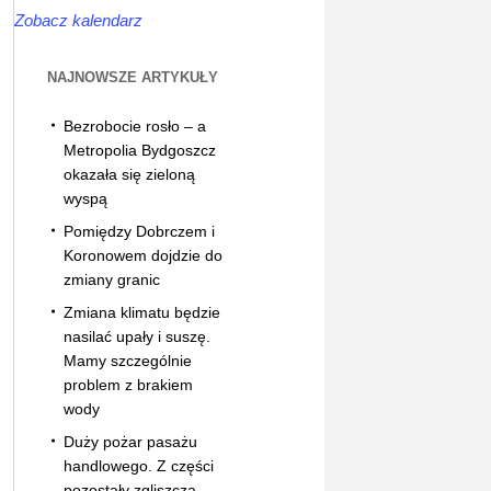
Zobacz kalendarz
NAJNOWSZE ARTYKUŁY
Bezrobocie rosło – a
Metropolia Bydgoszcz
okazała się zieloną
wyspą
Pomiędzy Dobrczem i
Koronowem dojdzie do
zmiany granic
Zmiana klimatu będzie
nasilać upały i suszę.
Mamy szczególnie
problem z brakiem
wody
Duży pożar pasażu
handlowego. Z części
pozostały zgliszcza