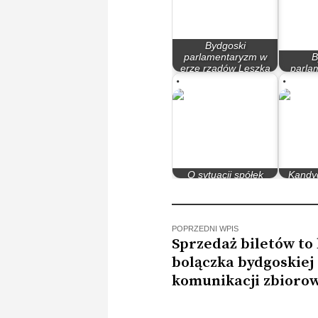
Bydgoski
parlamentaryzm w
B
erze rządów Leszka
parla
Millera…
l
O sytuacji spółek
Kandy
sodowych w Sejmie
Miast
POPRZEDNI WPIS
Sprzedaż biletów to 
bolączka bydgoskiej
komunikacji zbiorow