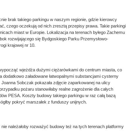
ecnie brak takiego parkingu w naszym regionie, gdzie kierowcy
, czego oczekują od nich zresztą przepisy prawa. Takie parkingi
icach miast w Europie. Lokalizacja na terenach byłego Zachemu
 obok rozwijającego się Bydgoskiego Parku Przemysłowo-
ogi krajowej nr 10.
 wypocząć wjeżdża dużymi ciężarówkami do centrum miasta, co
, a dodatkowo załadowane łatwopalnymi substancjami cysterny
 Joanna Sobczak pokazała zdjęcie zaparkowanej na ulicy
 przypadku pożaru stanowiłaby realne zagrożenie dla całych
adów PESA. Koszty budowy takiego parkingu w raz całą bazą
mógłby pokryć marszałek z funduszy unijnych.
 nie należałoby rozważyć budowy też na tych terenach platformy