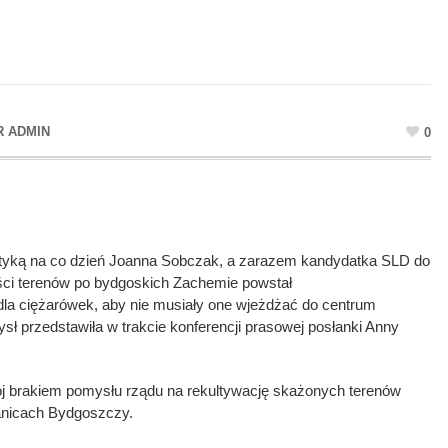
R
ADMIN
0
istyką na co dzień Joanna Sobczak, a zarazem kandydatka SLD do
ści terenów po bydgoskich Zachemie powstał
dla ciężarówek, aby nie musiały one wjeżdżać do centrum
ł przedstawiła w trakcie konferencji prasowej posłanki Anny
ój brakiem pomysłu rządu na rekultywację skażonych terenów
anicach Bydgoszczy.