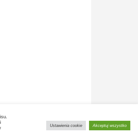
isu.
i
Ustawienia cookie
Akceptuj wszystko
w