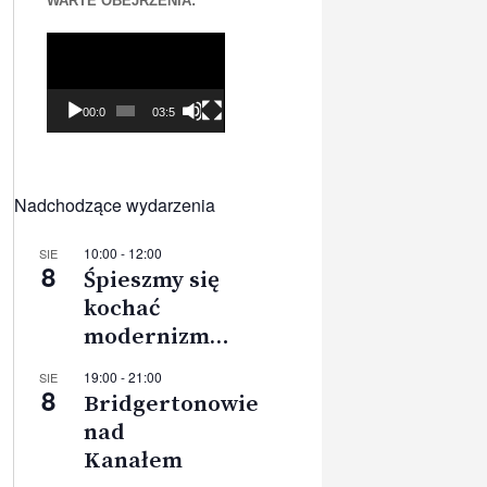
WARTE OBEJRZENIA:
Odtwarzacz
video
00:00
03:56
Nadchodzące wydarzenia
10:00
-
12:00
SIE
8
Śpieszmy się
kochać
modernizm…
19:00
-
21:00
SIE
8
Bridgertonowie
nad
Kanałem