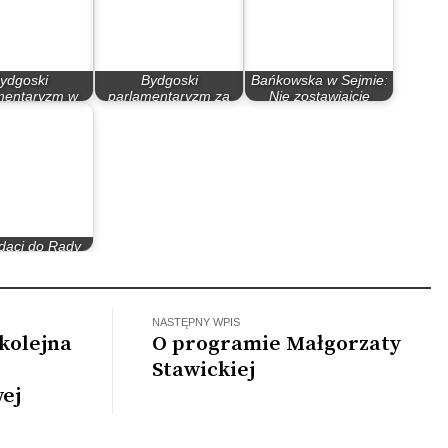
ydgoski
Bydgoski
Bańkowska w Sejmie:
mentaryzm w
parlamentaryzm za
Nie zostawiajcie
atach 90
rządów PO – PiS
Bydgoszczy…
daci do Rady
a Bydgoszczy
NASTĘPNY WPIS
kolejna
O programie Małgorzaty
Stawickiej
ej