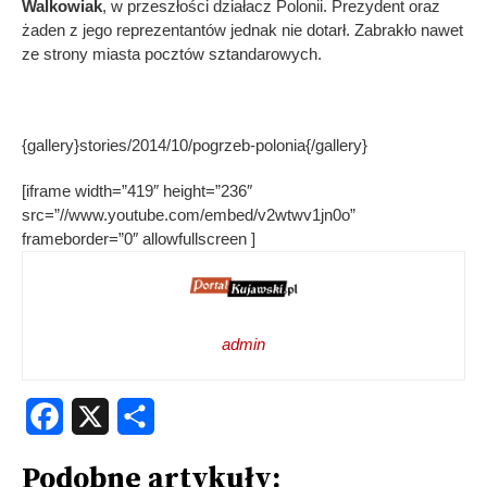
Walkowiak
, w przeszłości działacz Polonii. Prezydent oraz
żaden z jego reprezentantów jednak nie dotarł. Zabrakło nawet
ze strony miasta pocztów sztandarowych.
{gallery}stories/2014/10/pogrzeb-polonia{/gallery}
[iframe width=”419″ height=”236″
src=”//www.youtube.com/embed/v2wtwv1jn0o”
frameborder=”0″ allowfullscreen ]
admin
Facebook
X
Share
Podobne artykuły: