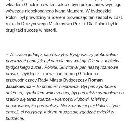
wkładem Glücklicha w ten sukces było pokonanie w wyścigu
wówczas niepokonanego Ivana Maugera. W bydgoskiej
Polonii był prawdziwym liderem prowadząc ten zespół w 1971
roku do Drużynowego Mistrzostwa Polski. Dla Polonii był to
drugi taki sukces w historii.
– W czasie jednej z pana wizyt w Bydgoszczy próbowałem
przekazać panu jak był pan dla nas ważny. Dla nas, kibiców
bydgoskiego żużla i Polonii. Skwitował pan naszą rozmowę
prosto – byli lepsi
– mówił nad trumną Glücklicha
przewodniczący Rady Miasta Bydgoszczy
Roman
Jasiakiewicz
–
To przecież nieprawda. Był pan symbolem
sukcesu, symbolem waleczności, był pan także symbolem co
rzadko się teraz zdarza – wierności klubowi. Mieliśmy
przekonanie, że pan walczy. Nie zrozumieją tej Polonii i tych
emocji, ci wszyscy, którym muszą się zgadzać cyferki w
budżecie.