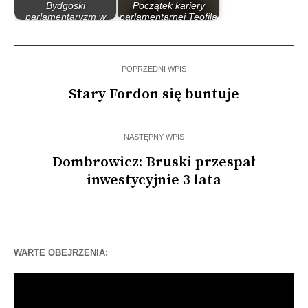
Bydgoski
Początek kariery
parlamentaryzm w
parlamentarnej Teofila
latach 90
Magdzińskiego
POPRZEDNI WPIS
Stary Fordon się buntuje
NASTĘPNY WPIS
Dombrowicz: Bruski przespał
inwestycyjnie 3 lata
WARTE OBEJRZENIA:
Odtwarzacz
video