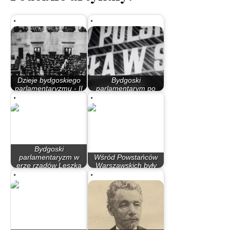
Dzieje bydgoskiego
Bydgoski
parlamentaryzmu - II
parlamentarym po
Rzeczypospolita
śmierci Bieruta
Bydgoski
parlamentaryzm w
Wśród Powstańców
erze rządów Leszka
Warszawskich były
Millera…
osoby związane z…