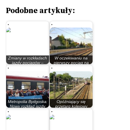
Podobne artykuły:
Zmiany w rozkładach
W oczekiwaniu na
jazdy pociągów –
pierwszy pociąg na
bezpośrednio z…
Rąbinku
Metropolia Bydgoska:
Opóźniający się
Nowy rozkład jazdy
przetarg kolejowy
pociągów…
może przełożyć się…