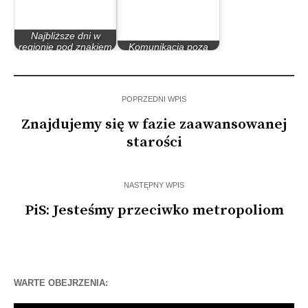
Najbliższe dni w
regionie pod znakiem
Komunikacja poza
turystycznej kolei
kontrolą
POPRZEDNI WPIS
Znajdujemy się w fazie zaawansowanej
starości
NASTĘPNY WPIS
PiS: Jesteśmy przeciwko metropoliom
WARTE OBEJRZENIA: