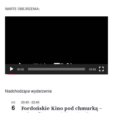
WARTE OBEJRZENIA:
Odtwarzacz
video
00:00
03:56
Nadchodzące wydarzenia
20:45
-
22:45
SIE
6
Fordońskie Kino pod chmurką –