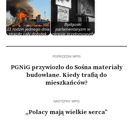
Bydgoski
11 rodzin jednego dnia
parlamentaryzm w
straciło cały dobytek.
okresie przełomowych
…
lat 80.
POPRZEDNI WPIS
PGNiG przywiozło do Sośna materiały
budowlane. Kiedy trafią do
mieszkańców?
NASTĘPNY WPIS
,,Polacy mają wielkie serca”