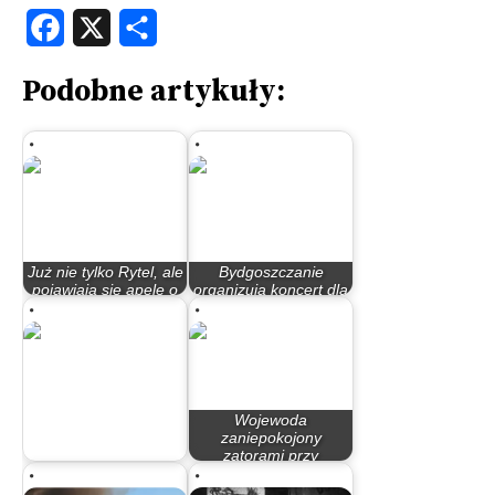
Facebook
X
Share
Podobne artykuły:
Już nie tylko Rytel, ale
Bydgoszczanie
pojawiają się apele o
organizują koncert dla
pomoc…
dzieci z Sośna
Wojewoda
zaniepokojony
zatorami przy
Minął miesiąc
przekazywaniu…