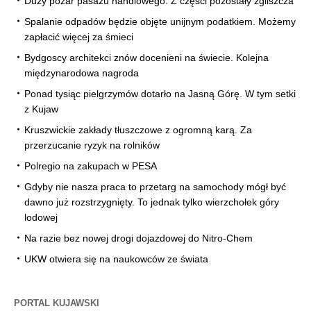
Duży pożar pasażu handlowego. Z części pozostały zgliszcza
Spalanie odpadów będzie objęte unijnym podatkiem. Możemy
zapłacić więcej za śmieci
Bydgoscy architekci znów docenieni na świecie. Kolejna
międzynarodowa nagroda
Ponad tysiąc pielgrzymów dotarło na Jasną Górę. W tym setki
z Kujaw
Kruszwickie zakłady tłuszczowe z ogromną karą. Za
przerzucanie ryzyk na rolników
Polregio na zakupach w PESA
Gdyby nie nasza praca to przetarg na samochody mógł być
dawno już rozstrzygnięty. To jednak tylko wierzchołek góry
lodowej
Na razie bez nowej drogi dojazdowej do Nitro-Chem
UKW otwiera się na naukowców ze świata
PORTAL KUJAWSKI