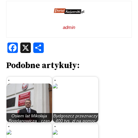
admin
Facebook
X
Share
Podobne artykuły:
Osiem lat Mikołaja
Bydgoszcz przeznaczy
Bogdanowicza - czas
400 tys. zł na pomoc
trzech dużych…
poszkodowanym