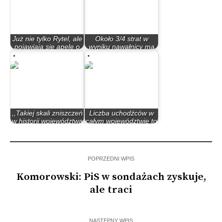
Już nie tylko Rytel, ale
Około 3/4 strat w
pojawiają się apele o
wyniku nawałnicy ma
pomoc…
miejsce na…
,,Takiej skali zniszczeń
Liczba uchodźców w
w historii województwa
całym województwie to
nie…
około 35 tys. osób
POPRZEDNI WPIS
Komorowski: PiS w sondażach zyskuje,
ale traci
NASTĘPNY WPIS