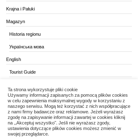
Krajna i Pałuki
Magazyn
Historia regionu
Українська мова
English
Tourist Guide
Ta strona wykorzystuje pliki cookie
KONTAKT
Używamy informacji zapisanych za pomocą plików cookies
w celu zapewnienia maksymalnej wygody w korzystaniu z
redakcja@portalkujawski.pl
naszego serwisu. Mogą też korzystać z nich współpracujące
z nami firmy badawcze oraz reklamowe. Jeżeli wyrażasz
Redakcja
zgodę na zapisywanie informacji zawartej w cookies kliknij
na ,,Akceptuj wszystko". Jeśli nie wyrażasz zgody,
ustawienia dotyczące plików cookies możesz zmienić w
swojej przeglądarce.