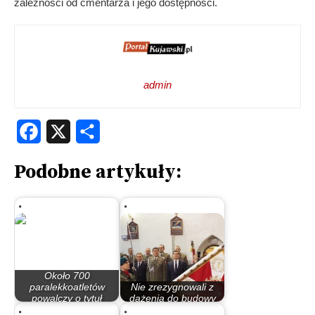
zależności od cmentarza i jego dostępności.
admin
Facebook
X
Share
Podobne artykuły:
Około 700
paralekkoatletów
Nie zrezygnowali z
powalczy o tytuł
dążenia do budowy
mistrza…
pomnika…