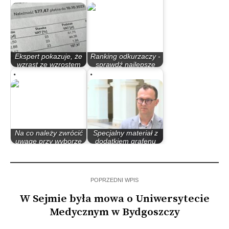
Ekspert pokazuje, że
Ranking odkurzaczy -
wzrast ze wzrostem
sprawdź najlepsze
oszczędności…
modele w…
Na co należy zwrócić
Specjalny materiał z
uwagę przy wyborze
dodatkiem grafenu
nagrobka?
może…
POPRZEDNI WPIS
W Sejmie była mowa o Uniwersytecie
Medycznym w Bydgoszczy