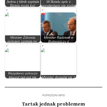
Jedna z klinik szpitala
W Bizielu spór z
Biziela może być
rezydentami nie został
zamknięta,…
jeszcze zażegnany
Minister Zdrowia
Minister Radziwiłł w
gościem szpitala im.
Bydgoszczy o
Biziela
korzyściach tzw.…
Rezydenci ochoczo
klauzul opt-out nie
Minister dogadał się z
podpisują
młodymi lekarzami
POPRZEDNI WPIS
Tartak jednak problemem