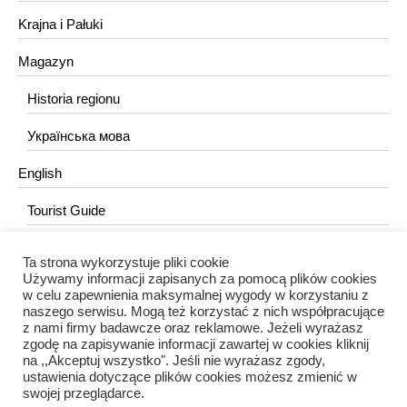
Krajna i Pałuki
Magazyn
Historia regionu
Українська мова
English
Tourist Guide
Ta strona wykorzystuje pliki cookie
KONTAKT
Używamy informacji zapisanych za pomocą plików cookies
w celu zapewnienia maksymalnej wygody w korzystaniu z
redakcja@portalkujawski.pl
naszego serwisu. Mogą też korzystać z nich współpracujące
z nami firmy badawcze oraz reklamowe. Jeżeli wyrażasz
Redakcja
zgodę na zapisywanie informacji zawartej w cookies kliknij
na ,,Akceptuj wszystko". Jeśli nie wyrażasz zgody,
ustawienia dotyczące plików cookies możesz zmienić w
swojej przeglądarce.