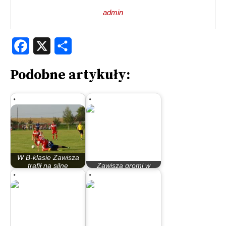
admin
Facebook
X
Share
Podobne artykuły:
W B-klasie Zawisza
trafił na silne
Zawisza gromi w
zespoły…
Żołędowie