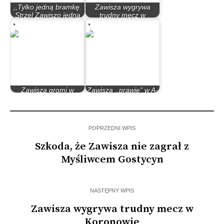
,,Tylko jedną bramkę.
Zawisza wygrywa
Strzel Zawiszo jedną
trudny mecz w
bramkę”
Koronowie
Zawisza gromi w
Zawisza ,,prawie” w A-
meczu na szczycie
klasie
POPRZEDNI WPIS
Szkoda, że Zawisza nie zagrał z
Myśliwcem Gostycyn
NASTĘPNY WPIS
Zawisza wygrywa trudny mecz w
Koronowie