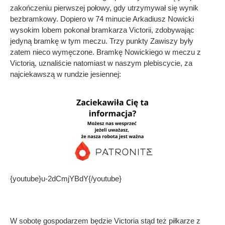
zakończeniu pierwszej połowy, gdy utrzymywał się wynik
bezbramkowy. Dopiero w 74 minucie Arkadiusz Nowicki
wysokim lobem pokonał bramkarza Victorii, zdobywając
jedyną bramkę w tym meczu. Trzy punkty Zawiszy były
zatem nieco wymęczone. Bramkę Nowickiego w meczu z
Victorią, uznaliście natomiast w naszym plebiscycie, za
najciekawszą w rundzie jesiennej:
{youtube}u-2dCmjYBdY{/youtube}
W sobotę gospodarzem będzie Victoria stąd też piłkarze z