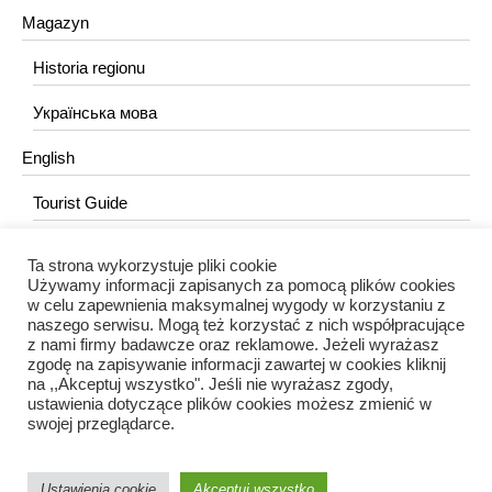
Magazyn
Historia regionu
Українська мова
English
Tourist Guide
Ta strona wykorzystuje pliki cookie
KONTAKT
Używamy informacji zapisanych za pomocą plików cookies
w celu zapewnienia maksymalnej wygody w korzystaniu z
redakcja@portalkujawski.pl
naszego serwisu. Mogą też korzystać z nich współpracujące
z nami firmy badawcze oraz reklamowe. Jeżeli wyrażasz
Redakcja
zgodę na zapisywanie informacji zawartej w cookies kliknij
na ,,Akceptuj wszystko". Jeśli nie wyrażasz zgody,
ustawienia dotyczące plików cookies możesz zmienić w
swojej przeglądarce.
Ustawienia cookie
Akceptuj wszystko