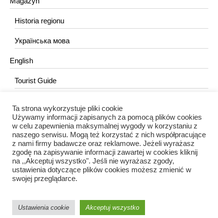
Magazyn
Historia regionu
Українська мова
English
Tourist Guide
Ta strona wykorzystuje pliki cookie
KONTAKT
Używamy informacji zapisanych za pomocą plików cookies
w celu zapewnienia maksymalnej wygody w korzystaniu z
redakcja@portalkujawski.pl
naszego serwisu. Mogą też korzystać z nich współpracujące
z nami firmy badawcze oraz reklamowe. Jeżeli wyrażasz
Redakcja
zgodę na zapisywanie informacji zawartej w cookies kliknij
na ,,Akceptuj wszystko". Jeśli nie wyrażasz zgody,
ustawienia dotyczące plików cookies możesz zmienić w
swojej przeglądarce.
Ustawienia cookie
Akceptuj wszystko