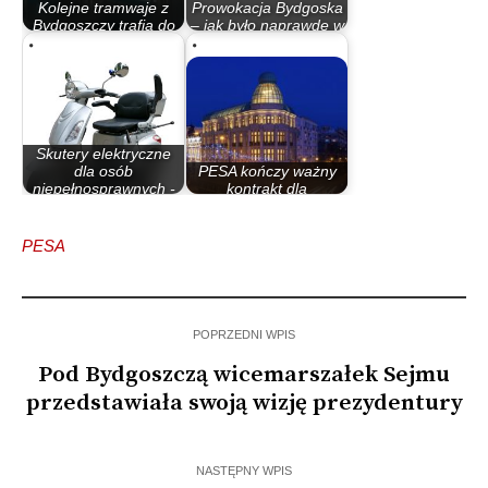
Kolejne tramwaje z
Prowokacja Bydgoska
Bydgoszczy trafią do
– jak było naprawdę w
historycznej…
marcu 1981
Skutery elektryczne
dla osób
PESA kończy ważny
niepełnosprawnych -
kontrakt dla
…
historycznej stolicy…
PESA
POPRZEDNI WPIS
Pod Bydgoszczą wicemarszałek Sejmu
przedstawiała swoją wizję prezydentury
NASTĘPNY WPIS