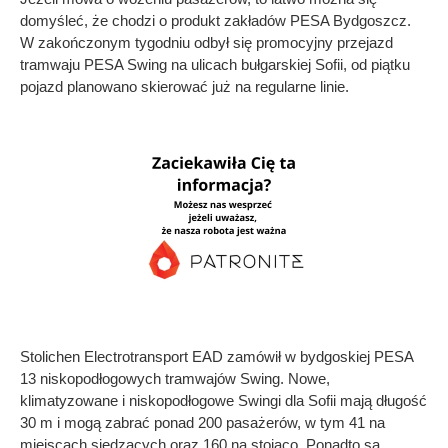
domyśleć, że chodzi o produkt zakładów PESA Bydgoszcz.
W zakończonym tygodniu odbył się promocyjny przejazd
tramwaju PESA Swing na ulicach bułgarskiej Sofii, od piątku
pojazd planowano skierować już na regularne linie.
Stolichen Electrotransport EAD zamówił w bydgoskiej PESA
13 niskopodłogowych tramwajów Swing. Nowe,
klimatyzowane i niskopodłogowe Swingi dla Sofii mają długość
30 m i mogą zabrać ponad 200 pasażerów, w tym 41 na
miejscach siedzących oraz 160 na stojąco. Ponadto są