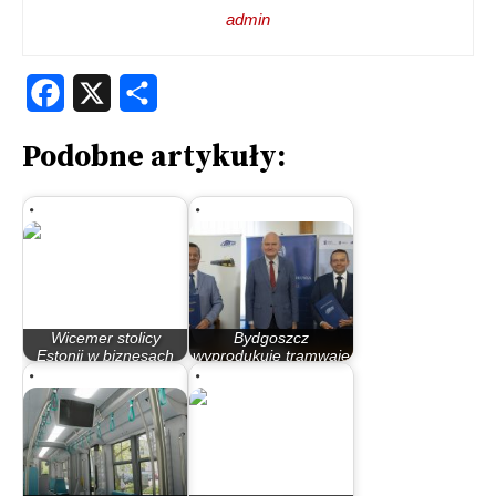
admin
Facebook
X
Share
Podobne artykuły:
Wicemer stolicy
Bydgoszcz
Estonii w biznesach
wyprodukuje tramwaje
odwiedził Bydgoszcz
dla Torunia