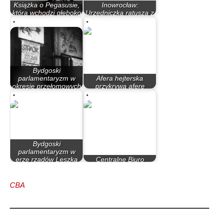
Książka o Pegasusie,
Inowrocław:
która wchodzi głęboko
Urzędniczka ratusza z
w kuchnie…
34 zarzutami
Bydgoski
parlamentaryzm w
Afera hejterska
okresie przełomowych
przykrywa aferę
lat 80.
fakturową
Bydgoski
parlamentaryzm w
erze rządów Leszka
Centralne Biuro
Millera…
Śledcze rozbiło gang
CBA