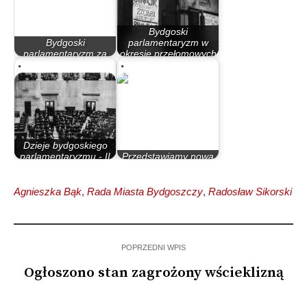
Bydgoski
Bydgoski
parlamentaryzm w
parlamentaryzm za
okresie przełomowych
rządów PO – PiS
lat 80.
Dzieje bydgoskiego
parlamentaryzmu - II
Przedstawiamy nową
Rzeczypospolita
Radę Miasta
Agnieszka Bąk
,
Rada Miasta Bydgoszczy
,
Radosław Sikorski
POPRZEDNI WPIS
Ogłoszono stan zagrożony wścieklizną