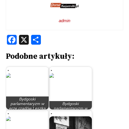
admin
Facebook
X
Share
Podobne artykuły:
Bydgoski
parlamentaryzm w
Bydgoski
erze rządów Leszka
parlamentaryzm w
Millera…
latach 90