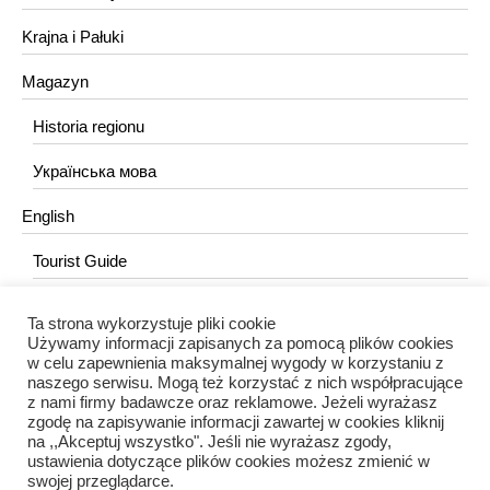
Krajna i Pałuki
Magazyn
Historia regionu
Українська мова
English
Tourist Guide
Ta strona wykorzystuje pliki cookie
KONTAKT
Używamy informacji zapisanych za pomocą plików cookies
w celu zapewnienia maksymalnej wygody w korzystaniu z
redakcja@portalkujawski.pl
naszego serwisu. Mogą też korzystać z nich współpracujące
z nami firmy badawcze oraz reklamowe. Jeżeli wyrażasz
Redakcja
zgodę na zapisywanie informacji zawartej w cookies kliknij
na ,,Akceptuj wszystko". Jeśli nie wyrażasz zgody,
ustawienia dotyczące plików cookies możesz zmienić w
swojej przeglądarce.