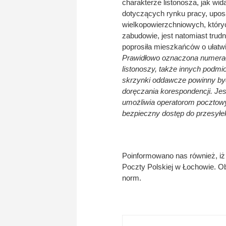
charakterze listonosza, jak wi
dotyczących rynku pracy, upos
wielkopowierzchniowych, których
zabudowie, jest natomiast trud
poprosiła mieszkańców o ułatw
Prawidłowo oznaczona numeracja
listonoszy, także innych podmi
skrzynki oddawcze powinny by
doręczania korespondencji. Jes
umożliwia operatorom pocztowy
bezpieczny dostęp do przesyłe
Poinformowano nas również, iż
Poczty Polskiej w Łochowie. O
norm.