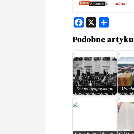
admin
Facebook
X
Share
Podobne artyku
Dzieje bydgoskiego
Uruch
parlamentaryzmu - II
komunik
Rzeczypospolita
Adr
Czy żądania lekarzy-
Od sob