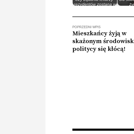
rezydentów zostaną w
ży
końcu spełnione?
ob
POPRZEDNI WPIS
Mieszkańcy żyją w
skażonym środowisk
politycy się kłócą!