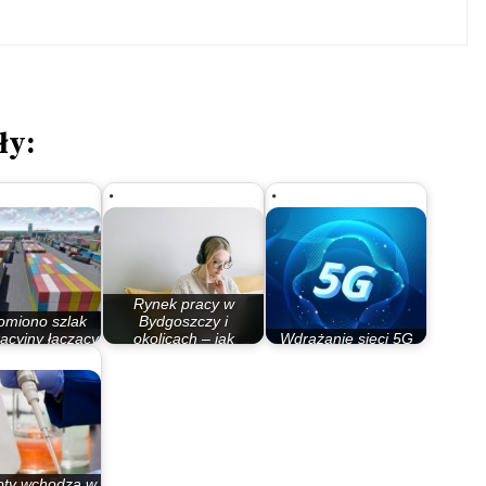
ły:
Rynek pracy w
omiono szlak
Bydgoszczy i
acyjny łączący
okolicach – jak
Wdrażanie sieci 5G
iatyk ze…
zwiększyć…
budzi niepokój [raport]
oty wchodzą w