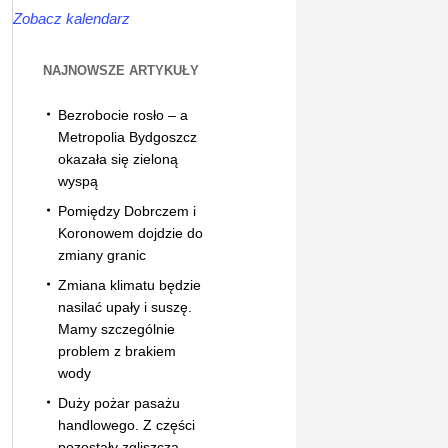
Zobacz kalendarz
NAJNOWSZE ARTYKUŁY
Bezrobocie rosło – a
Metropolia Bydgoszcz
okazała się zieloną
wyspą
Pomiędzy Dobrczem i
Koronowem dojdzie do
zmiany granic
Zmiana klimatu będzie
nasilać upały i suszę.
Mamy szczególnie
problem z brakiem
wody
Duży pożar pasażu
handlowego. Z części
pozostały zgliszcza