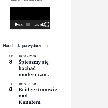
WARTE OBEJRZENIA:
Odtwarzacz
video
00:00
03:56
Nadchodzące wydarzenia
10:00
-
12:00
SIE
8
Śpieszmy się
kochać
modernizm…
19:00
-
21:00
SIE
8
Bridgertonowie
nad
Kanałem