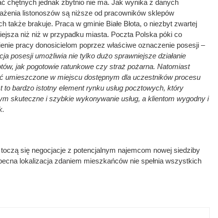
dać chętnych jednak zbytnio nie ma. Jak wynika z danych
ażenia listonoszów są niższe od pracowników sklepów
 także brakuje. Praca w gminie Białe Błota, o niezbyt zwartej
niejsza niż niż w przypadku miasta. Poczta Polska póki co
ienie pracy donosicielom poprzez właściwe oznaczenie posesji –
 posesji umożliwia nie tylko dużo sprawniejsze działanie
otów, jak pogotowie ratunkowe czy straż pożarna. Natomiast
ć umieszczone w miejscu dostępnym dla uczestników procesu
t to bardzo istotny element rynku usług pocztowych, który
m skuteczne i szybkie wykonywanie usług, a klientom wygodny i
k.
 toczą się negocjacje z potencjalnym najemcom nowej siedziby
becna lokalizacja zdaniem mieszkańców nie spełnia wszystkich