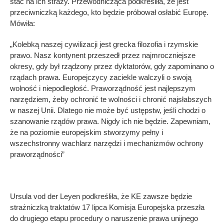
stać na ich straży. Przewodnicząca podkreśliła, że jest
przeciwniczką każdego, kto będzie próbował osłabić Europę.
Mówiła:
„Kolebką naszej cywilizacji jest grecka filozofia i rzymskie
prawo. Nasz kontynent przeszedł przez najmroczniejsze
okresy, gdy był rządzony przez dyktatorów, gdy zapominano o
rządach prawa. Europejczycy zaciekle walczyli o swoją
wolność i niepodległość. Praworządność jest najlepszym
narzędziem, żeby ochronić te wolności i chronić najsłabszych
w naszej Unii. Dlatego nie może być ustępstw, jeśli chodzi o
szanowanie rządów prawa. Nigdy ich nie będzie. Zapewniam,
że na poziomie europejskim stworzymy pełny i
wszechstronny wachlarz narzędzi i mechanizmów ochrony
praworządności”
Ursula vod der Leyen podkreśliła, że KE zawsze będzie
strażniczką traktatów 17 lipca Komisja Europejska przeszła
do drugiego etapu procedury o naruszenie prawa unijnego