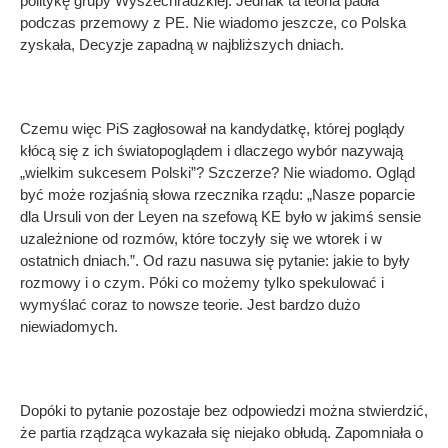
politykę grupy Wyszechradzkiej. Jednak ta teoria padła
podczas przemowy z PE. Nie wiadomo jeszcze, co Polska
zyskała, Decyzje zapadną w najbliższych dniach.
Czemu więc PiS zagłosował na kandydatkę, której poglądy
kłócą się z ich światopoglądem i dlaczego wybór nazywają
„wielkim sukcesem Polski”? Szczerze? Nie wiadomo. Ogląd
być może rozjaśnią słowa rzecznika rządu: „Nasze poparcie
dla Ursuli von der Leyen na szefową KE było w jakimś sensie
uzależnione od rozmów, które toczyły się we wtorek i w
ostatnich dniach.”. Od razu nasuwa się pytanie: jakie to były
rozmowy i o czym. Póki co możemy tylko spekulować i
wymyślać coraz to nowsze teorie. Jest bardzo dużo
niewiadomych.
Dopóki to pytanie pozostaje bez odpowiedzi można stwierdzić,
że partia rządząca wykazała się niejako obłudą. Zapomniała o