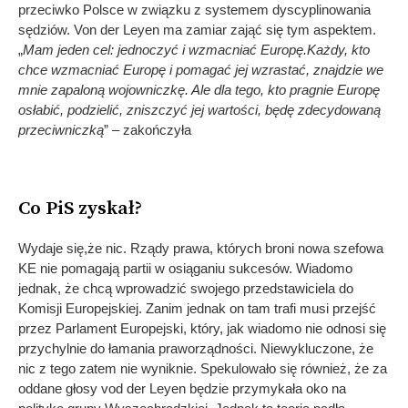
przeciwko Polsce w związku z systemem dyscyplinowania
sędziów. Von der Leyen ma zamiar zająć się tym aspektem.
„
Mam jeden cel: jednoczyć i wzmacniać Europę.Każdy, kto
chce wzmacniać Europę i pomagać jej wzrastać, znajdzie we
mnie zapaloną wojowniczkę. Ale dla tego, kto pragnie Europę
osłabić, podzielić, zniszczyć jej wartości, będę zdecydowaną
przeciwniczką
” – zakończyła
Co PiS zyskał?
Wydaje się,że nic. Rządy prawa, których broni nowa szefowa
KE nie pomagają partii w osiąganiu sukcesów. Wiadomo
jednak, że chcą wprowadzić swojego przedstawiciela do
Komisji Europejskiej. Zanim jednak on tam trafi musi przejść
przez Parlament Europejski, który, jak wiadomo nie odnosi się
przychylnie do łamania praworządności. Niewykluczone, że
nic z tego zatem nie wyniknie. Spekulowało się również, że za
oddane głosy vod der Leyen będzie przymykała oko na