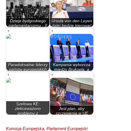
Dzieje bydgoskiego
Ursula von den Leyen
parlamentaryzmu - II
dalej będzie kierować
Rzeczypospolita
Komisją…
Paradoksalnie liderzy
Kampania wyborcza
państw europejskich
między Brukselą, a
poszli w…
Warszawą i…
Szefowa KE:
zlekceważono
Jest plan, aby
problemy z
szczepienia w UE
produkcją…
rozpoczęły się zaraz…
Komisja Europejska
,
Parlament Europejski