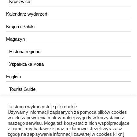
Kruszwica
Kalendarz wydarzeń
Krajna i Pałuki
Magazyn
Historia regionu
Українська мова
English
Tourist Guide
Ta strona wykorzystuje pliki cookie
KONTAKT
Używamy informacji zapisanych za pomocą plików cookies
w celu zapewnienia maksymalnej wygody w korzystaniu z
redakcja@portalkujawski.pl
naszego serwisu. Mogą też korzystać z nich współpracujące
z nami firmy badawcze oraz reklamowe. Jeżeli wyrażasz
Redakcja
zgodę na zapisywanie informacji zawartej w cookies kliknij