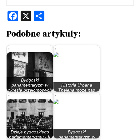
Facebook
X
Share
Podobne artykuły:
Bydgoski
parlamentaryzm w
Historia Urbana
okresie przełomowych
Thelena może nas
lat 80.
poruszyć
Dzieje bydgoskiego
Bydgoski
parlamentaryzmu - II
parlamentaryzm w