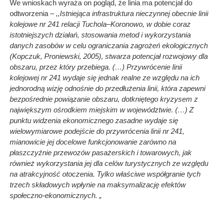
We wnioskach wyraża on pogląd, że linia ma potencjał do
odtworzenia –
,,Istniejąca infrastruktura nieczynnej obecnie linii
kolejowe nr 241 relacji Tuchola–Koronowo, w dobie coraz
istotniejszych działań, stosowania metod i wykorzystania
danych zasobów w celu ograniczania zagrożeń ekologicznych
(Kopczuk, Proniewski, 2005), stwarza potencjał rozwojowy dla
obszaru, przez który przebiega. (…) Przywrócenie linii
kolejowej nr 241 wydaje się jednak realne ze względu na ich
jednorodną wizję odnośnie do przedłużenia linii, która zapewni
bezpośrednie powiązanie obszaru, dotkniętego kryzysem z
największym ośrodkiem miejskim w województwie. (…) Z
punktu widzenia ekonomicznego zasadne wydaje się
wielowymiarowe podejście do przywrócenia linii nr 241,
mianowicie jej docelowe funkcjonowanie zarówno na
płaszczyźnie przewozów pasażerskich i towarowych, jak
również wykorzystania jej dla celów turystycznych ze względu
na atrakcyjność otoczenia. Tylko właściwe współgranie tych
trzech składowych wpłynie na maksymalizację efektów
społeczno-ekonomicznych. „