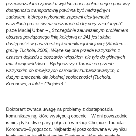
przeciwdziałania zjawisku wykluczenia społecznego i poprawy
dostępności transportowej powinna być nadrzędnym
zadaniem, którego wykonanie zapewni efektywność
wszelkich procesów na obszarach do tej pory zacofanych” –
pisze Maciej Urban –
,,Szczególnie zauważalnym problemem
obszaru powiązanego linią kolejową nr 241 jest słaba
dostępność w pasażerskiej komunikacji kolejowej (Studium…
gminy Tuchola, 2006). Wiąże się ona przede wszystkim z
czasem dojazdu z obszarów wiejskich, nie tyle do głównych
miast województwa – Bydgoszczy i Torunia,co przede
wszystkim do mniejszych ośrodków zurbanizowanych, o
dużym znaczeniu dla lokalnej społeczności (Tuchola,
Koronowo, a także Chojnice).”
Doktorant zwraca uwagę na problemy z dostępnością
komunikacyjną, które występują obecnie – W dni powszednie
istnieją tylko dwie pary połączeń w relacji Chojnice–Tuchola–
Koronowo–Bydgoszcz. Najbardziej poszkodowana w wyniku
istniejącej sytuacji jest gmina Gostycyn, która nie posiada