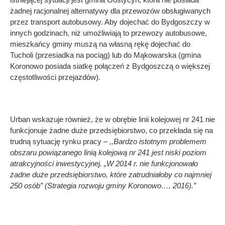
żadnej racjonalnej alternatywy dla przewozów obsługiwanych
przez transport autobusowy. Aby dojechać do Bydgoszczy w
innych godzinach, niż umożliwiają to przewozy autobusowe,
mieszkańcy gminy muszą na własną rękę dojechać do
Tucholi (przesiadka na pociąg) lub do Mąkowarska (gmina
Koronowo posiada siatkę połączeń z Bydgoszczą o większej
częstotliwości przejazdów).
Urban wskazuje również, że w obrębie linii kolejowej nr 241 nie
funkcjonuje żadne duże przedsiębiorstwo, co przekłada się na
trudną sytuację rynku pracy –
,,Bardzo istotnym problemem
obszaru powiązanego linią kolejową nr 241 jest niski poziom
atrakcyjności inwestycyjnej. „W 2014 r. nie funkcjonowało
żadne duże przedsiębiorstwo, które zatrudniałoby co najmniej
250 osób” (Strategia rozwoju gminy Koronowo…, 2016).”