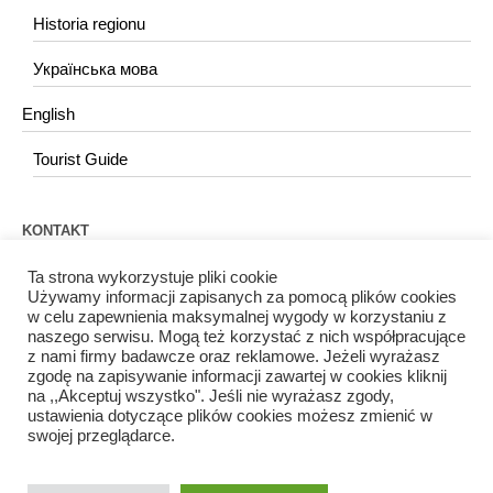
Historia regionu
Українська мова
English
Tourist Guide
KONTAKT
redakcja@portalkujawski.pl
Ta strona wykorzystuje pliki cookie
Używamy informacji zapisanych za pomocą plików cookies
w celu zapewnienia maksymalnej wygody w korzystaniu z
Redakcja
naszego serwisu. Mogą też korzystać z nich współpracujące
z nami firmy badawcze oraz reklamowe. Jeżeli wyrażasz
zgodę na zapisywanie informacji zawartej w cookies kliknij
na ,,Akceptuj wszystko". Jeśli nie wyrażasz zgody,
ustawienia dotyczące plików cookies możesz zmienić w
swojej przeglądarce.
Portal Kujawski © 2024 / Wszelkie prawa zastrzeżone.