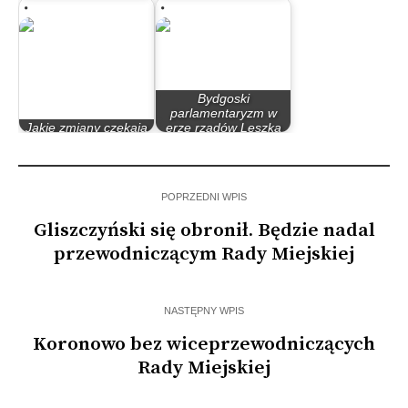
Rzeczypospolita
latach 90
Bydgoski
parlamentaryzm w
Jakie zmiany czekają
erze rządów Leszka
uczelnie wyższe?
Millera…
POPRZEDNI WPIS
Gliszczyński się obronił. Będzie nadal
przewodniczącym Rady Miejskiej
NASTĘPNY WPIS
Koronowo bez wiceprzewodniczących
Rady Miejskiej