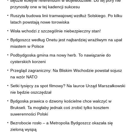
Będzie kolejne referendum w województwie. Do tej pory nie
przynosiły one w tej kadencji sukcesu
Ruszyła budowa linii tramwajowej wzdłuż Solskiego. Po kilku
latach powstają nowe torowiska
Wisła wchodzi z szczególnie niebezpieczny stan!
Bydgoszcz według Onetu jest najbardziej wrażliwym na upał
miastem w Polsce
Podbydgoska gmina ma nowy herb. To nawiązanie do
cysterskich korzeni
Przegląd zagraniczny: Na Bliskim Wschodzie powstał sojusz
na wzór NATO
Setki tysięcy za spot filmowy? Na laurce Urząd Marszałkowski
nie będzie oszczędzał
Bydgoska prawica o dzwony kościelne chce walczyć w
Brukseli. Ta mogłaby jednak coś zrobić tylko kosztem
suwerenności Polski
Bezrobocie rosło – a Metropolia Bydgoszcz okazała się
zieloną wyspą