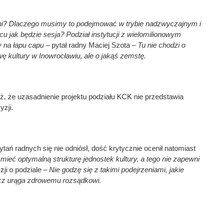
oni? Dlaczego musimy to podejmować w trybie nadzwyczajnym i
 jak będzie sesja? Podział instytucji z wielomilionowym
 na łapu capu
– pytał radny Maciej Szota –
Tu nie chodzi o
ę kultury w Inowrocławiu, ale o jakąś zemstę.
eż, że uzasadnienie projektu podziału KCK nie przedstawia
yzji.
tań radnych się nie odniósł, dość krytycznie ocenił natomiast
ieć optymalną strukturę jednostek kultury, a tego nie zapewni
zji o podziale –
Nie godzę się z takimi podejrzeniami, jakie
ęcz urąga zdrowemu rozsądkowi.