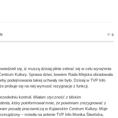
IN
0
iedzieli się, iż muszą dzisiaj pilnie zebrać się w celu wyrażenia
Centrum Kultury. Sprawa dziwi, bowiem Rada Miejska obradowała
eby podejmowania takiej uchwały nie było. Dzisiaj w TVP Info
e próbuje się na niej wymusić rezygnacje z funkcji.
przededniu kontroli. Miałam styczność z bliskim
denta, który poinformował mnie, że powinnam zrezygnować z
howam posadę pracowniczą w Kujawskim Centrum Kultury. Moje
 przesądzony
– mówiła na antenie TVP Info Monika Śliwińska,