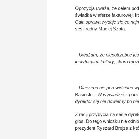
Opozycja uważa, że celem podz
świadka w aferze fakturowej, k
Cała sprawa wydaje się co naj
sesji radny Maciej Szota.
– Uważam, że niepotrzebne jes
instytucjami kultury, skoro moż
– Dlaczego nie przewidziano wys
Basiński –
W wywiadzie z panią
dyrektor się nie dowiemy bo ni
Z racji przybycia na sesje dyrek
głos. Do tego wniosku nie odn
prezydent Ryszard Brejza z któ