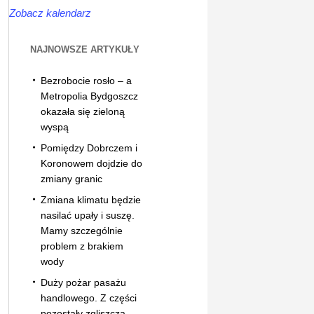
Zobacz kalendarz
NAJNOWSZE ARTYKUŁY
Bezrobocie rosło – a
Metropolia Bydgoszcz
okazała się zieloną
wyspą
Pomiędzy Dobrczem i
Koronowem dojdzie do
zmiany granic
Zmiana klimatu będzie
nasilać upały i suszę.
Mamy szczególnie
problem z brakiem
wody
Duży pożar pasażu
handlowego. Z części
pozostały zgliszcza