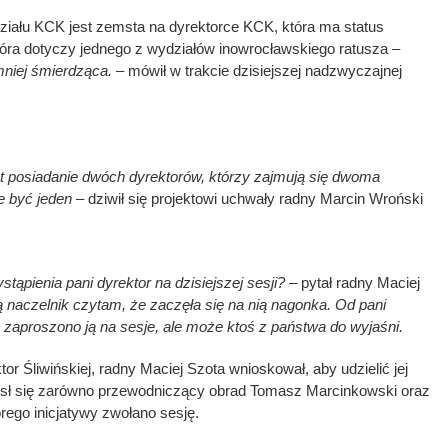
iału KCK jest zemsta na dyrektorce KCK, która ma status
tóra dotyczy jednego z wydziałów inowrocławskiego ratusza –
mniej śmierdząca. –
mówił w trakcie dzisiejszej nadzwyczajnej
t posiadanie dwóch dyrektorów, którzy zajmują się dwoma
e być jeden
– dziwił się projektowi uchwały radny Marcin Wroński
tąpienia pani dyrektor na dzisiejszej sesji?
– pytał radny Maciej
 naczelnik czytam, że zaczęła się na nią nagonka. Od pani
e zaproszono ją na sesje, ale może ktoś z państwa do wyjaśni.
tor Śliwińskiej, radny Maciej Szota wnioskował, aby udzielić jej
iósł się zarówno przewodniczący obrad Tomasz Marcinkowski oraz
rego inicjatywy zwołano sesję.