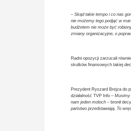
– Skąd takie tempo i co nas g
nie możemy tego podjąć w marcu
budżetem nie może być robiony
zmiany organizacyjne, o popraw
Radni opozycji zarzucali równi
skutków finansowych takiej dec
Prezydent Ryszard Brejza do py
działalność TVP Info –
Musimy m
nam jeden moloch
– bronił decy
państwo przedstawiają. To wr