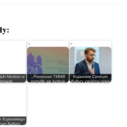
ły:
tyki Mediów w
,,Prezesowi TMMB
Kujawskie Centrum
temacie
pomyliły się funkcje
Kultury zaczyna nowy
cjonowania…
jakie piastuje…
rozdział, z…
r Kujawskiego
rum Kultury