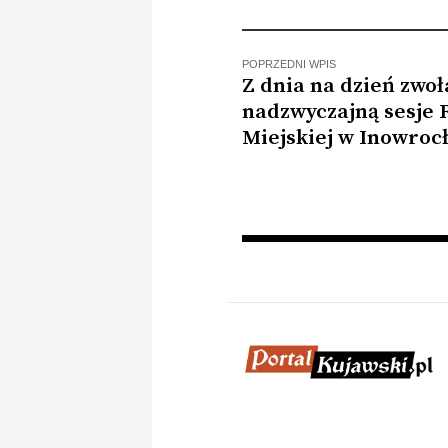
przestała nadawać
o
POPRZEDNI WPIS
Z dnia na dzień zwo
nadzwyczajną sesje 
Miejskiej w Inowroc