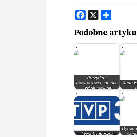
Facebook
X
Share
Podobne artyku
Prezydent
Inowrocławia zarzuca
Rada E
TVP stosowanie
manipulacji
rela
Dyrekto
TVP3 Bydgoszcz
Cent