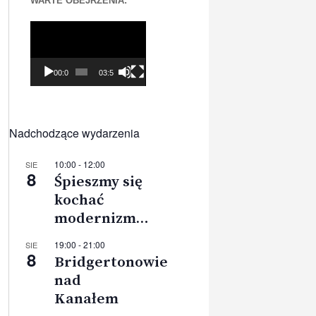
WARTE OBEJRZENIA:
Odtwarzacz
video
00:00
03:56
Nadchodzące wydarzenia
10:00
-
12:00
SIE
8
Śpieszmy się
kochać
modernizm…
19:00
-
21:00
SIE
8
Bridgertonowie
nad
Kanałem