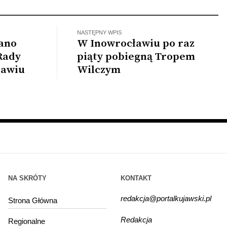
dwołana
NASTĘPNY WPIS
łano
W Inowrocławiu po raz
Rady
piąty pobiegną Tropem
ławiu
Wilczym
NA SKRÓTY
KONTAKT
redakcja@portalkujawski.pl
Strona Główna
Redakcja
Regionalne