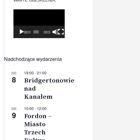
WARTE OBEJRZENIA:
Odtwarzacz
video
00:00
03:56
Nadchodzące wydarzenia
19:00
-
21:00
SIE
8
Bridgertonowie
nad
Kanałem
10:00
-
12:00
SIE
9
Fordon –
Miasto
Trzech