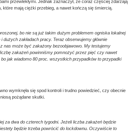
bami przewlekłymi. Jednak zaznaczył, że coraz częściej zdarzają
, które mają ciężki przebieg, a nawet kończą się śmiercią.
zproszonej, bo nie są już takim dużym problemem ogniska lokalnej
h i dużych zakładach pracy. Teraz obserwujemy głównie
 z nas może być zakażony bezoobjawowo. My testujemy
 liczbę zakażeń powinniśmy pomnożyć przez pięć czy nawet
, bo jak wiadomo 80 proc. wszystkich przypadków to przypadki
no wymknęła się spod kontroli i trudno powiedzieć, czy obecnie
niosą pożądane skutki.
j za dwa do czterech tygodni. Jeżeli liczba zakażeń będzie
iestety będzie trzeba powrócić do lockdownu. Oczywiście to