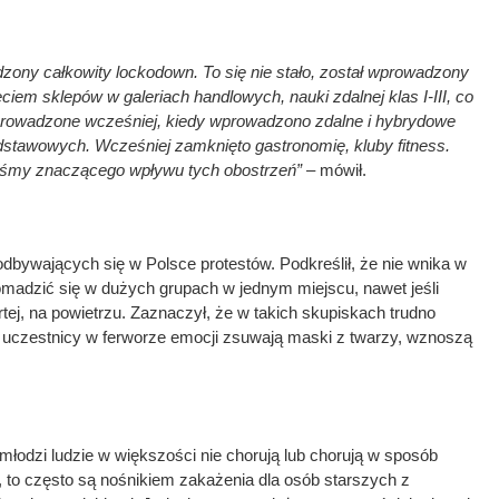
ony całkowity lockodown. To się nie stało, został wprowadzony
em sklepów w galeriach handlowych, nauki zdalnej klas I-III, co
prowadzone wcześniej, kiedy wprowadzono zdalne i hybrydowe
odstawowych. Wcześniej zamknięto gastronomię, kluby fitness.
yliśmy znaczącego wpływu tych obostrzeń” –
mówił.
 odbywających się w Polsce protestów. Podkreślił, że nie wnika w
romadzić się w dużych grupach w jednym miejscu, nawet jeśli
artej, na powietrzu. Zaznaczył, że w takich skupiskach trudno
 uczestnicy w ferworze emocji zsuwają maski z twarzy, wznoszą
 młodzi ludzie w większości nie chorują lub chorują w sposób
to często są nośnikiem zakażenia dla osób starszych z