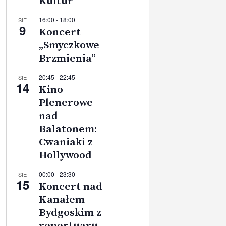
Kultur
16:00
-
18:00
SIE
9
Koncert
„Smyczkowe
Brzmienia”
20:45
-
22:45
SIE
14
Kino
Plenerowe
nad
Balatonem:
Cwaniaki z
Hollywood
00:00
-
23:30
SIE
15
Koncert nad
Kanałem
Bydgoskim z
repertuaru