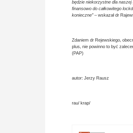
będzie niekorzystne dla naszej
finansowo do całkowitego lock
konieczne”
– wskazał dr Rajews
Zdaniem dr Rejewskiego, obecn
plus, nie powinno to być zalec
(PAP)
autor: Jerzy Rausz
rau/ krap/