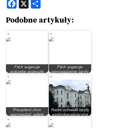
Facebook
X
Share
Podobne artykuły:
Fitch sugeruje
Fitch sugeruje
potrzebę podwyżki
wprowadzenie taryfy
taryf za wodę i…
od wód desczowych
Prezydent chce
Radni uchwalili taryfy
wprowadzić opłatę
wodnokanalizacyjne
deszczową. Nie…
na rok 2018