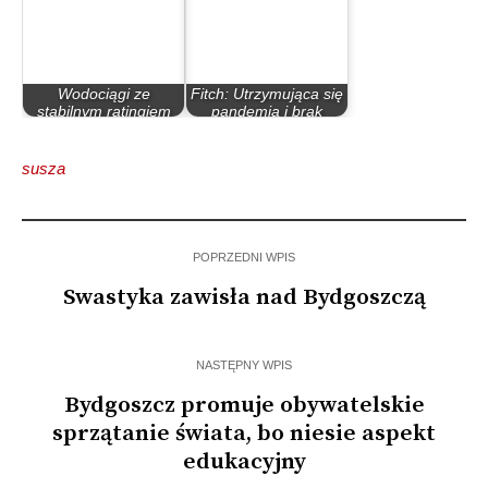
Wodociągi ze
Fitch: Utrzymująca się
stabilnym ratingiem
pandemia i brak
Fitcha
wsparcia dla…
susza
POPRZEDNI WPIS
Swastyka zawisła nad Bydgoszczą
NASTĘPNY WPIS
Bydgoszcz promuje obywatelskie
sprzątanie świata, bo niesie aspekt
edukacyjny