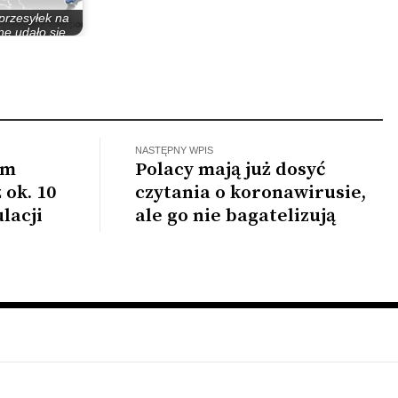
przesyłek na
nę udało się
ratorom…
NASTĘPNY WPIS
em
Polacy mają już dosyć
 ok. 10
czytania o koronawirusie,
lacji
ale go nie bagatelizują