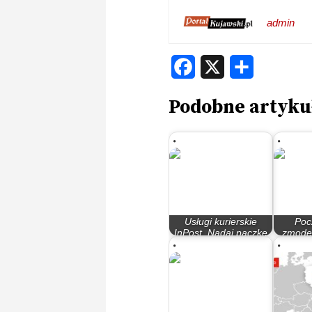
admin
Facebook
X
Share
Podobne artyku
Usługi kurierskie
Poc
InPost. Nadaj paczkę
zmoder
szybko i wygodnie
centru