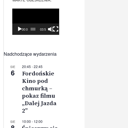
WARTE OBEJRZENIA:
Odtwarzacz
video
00:00
03:56
Nadchodzące wydarzenia
20:45
-
22:45
SIE
6
Fordońskie
Kino pod
chmurką –
pokaz filmu
„Dalej Jazda
2”
10:00
-
12:00
SIE
8