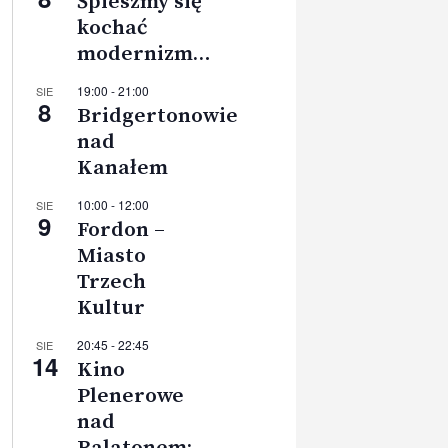
Śpieszmy się
kochać
modernizm…
19:00
-
21:00
SIE
8
Bridgertonowie
nad
Kanałem
10:00
-
12:00
SIE
9
Fordon –
Miasto
Trzech
Kultur
20:45
-
22:45
SIE
14
Kino
Plenerowe
nad
Balatonem: