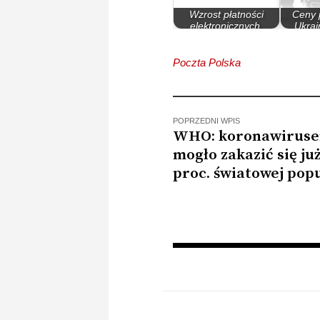
Wzrost płatności
Ceny 
elektronicznych,
Ukrai
efektem pandemii…
ope
Poczta Polska
POPRZEDNI WPIS
WHO: koronawirus
mogło zakazić się już
proc. światowej popu