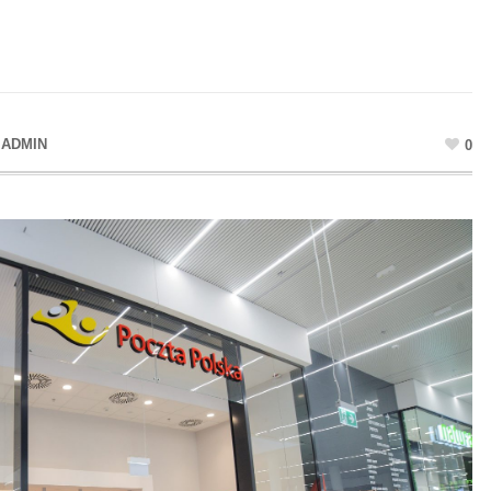
R
ADMIN
0