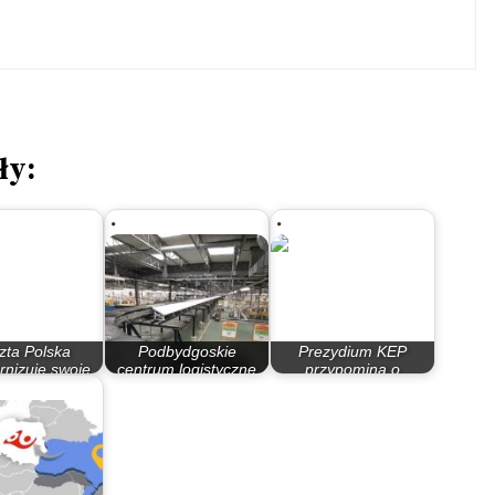
ły:
zta Polska
Podbydgoskie
Prezydium KEP
nizuje swoje
centrum logistyczne
przypomina o
m dystrybucji
Poczty Polskiej…
udzieleniu kolejnej…