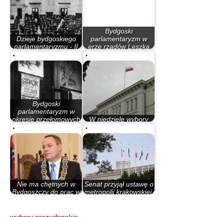
Bydgoski
Dzieje bydgoskiego
parlamentaryzm w
parlamentaryzmu - II
erze rządów Leszka
Rzeczypospolita
Millera…
Bydgoski
parlamentaryzm w
okresie przełomowych
W niedziele wybory
lat 80.
raczej się nie odbędą
Nie ma chętnych w
Senat przyjął ustawę o
Bydgoszczy do prac w
metropolii krakowskiej.
komisjach wyborczych
To…