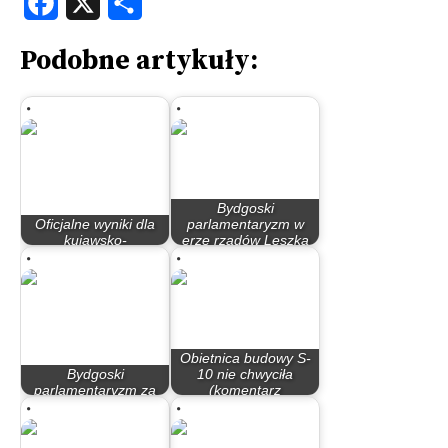
Podobne artykuły:
Bydgoski
Oficjalne wyniki dla
parlamentaryzm w
kujawsko-
erze rządów Leszka
pomorskiego
Millera…
Obietnica budowy S-
Bydgoski
10 nie chwyciła
parlamentaryzm za
(komentarz
rządów PO – PiS
powyborczy)