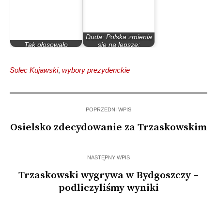
Duda: Polska zmienia
Tak głosowało
się na lepsze;
kujawsko-pomorskie
Trzaskowski:…
Solec Kujawski
,
wybory prezydenckie
POPRZEDNI WPIS
Osielsko zdecydowanie za Trzaskowskim
NASTĘPNY WPIS
Trzaskowski wygrywa w Bydgoszczy –
podliczyliśmy wyniki