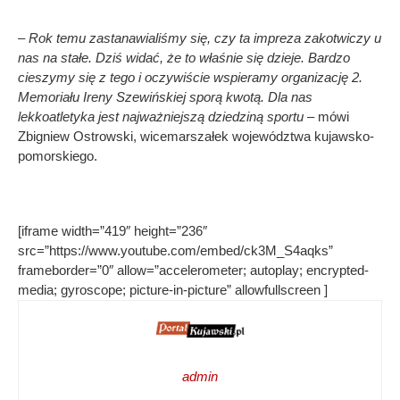
– Rok temu zastanawialiśmy się, czy ta impreza zakotwiczy u
nas na stałe. Dziś widać, że to właśnie się dzieje. Bardzo
cieszymy się z tego i oczywiście wspieramy organizację 2.
Memoriału Ireny Szewińskiej sporą kwotą. Dla nas
lekkoatletyka jest najważniejszą dziedziną sportu
– mówi
Zbigniew Ostrowski, wicemarszałek województwa kujawsko-
pomorskiego.
[iframe width=”419″ height=”236″
src=”https://www.youtube.com/embed/ck3M_S4aqks”
frameborder=”0″ allow=”accelerometer; autoplay; encrypted-
media; gyroscope; picture-in-picture” allowfullscreen ]
admin