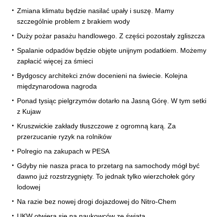
Zmiana klimatu będzie nasilać upały i suszę. Mamy
szczególnie problem z brakiem wody
Duży pożar pasażu handlowego. Z części pozostały zgliszcza
Spalanie odpadów będzie objęte unijnym podatkiem. Możemy
zapłacić więcej za śmieci
Bydgoscy architekci znów docenieni na świecie. Kolejna
międzynarodowa nagroda
Ponad tysiąc pielgrzymów dotarło na Jasną Górę. W tym setki
z Kujaw
Kruszwickie zakłady tłuszczowe z ogromną karą. Za
przerzucanie ryzyk na rolników
Polregio na zakupach w PESA
Gdyby nie nasza praca to przetarg na samochody mógł być
dawno już rozstrzygnięty. To jednak tylko wierzchołek góry
lodowej
Na razie bez nowej drogi dojazdowej do Nitro-Chem
UKW otwiera się na naukowców ze świata