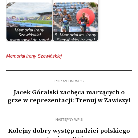
Memoriał Ireny
Szewińskiej
5. Memoriał im. Ireny
awansował do rangi
Szewińskiej trzymał
Gold w…
wysoki poziom
Memoriał Ireny Szewińskiej
POPRZEDNI WPIS
Jacek Góralski zachęca marzących o
grze w reprezentacji: Trenuj w Zawiszy!
NASTĘPNY WPIS
Kolejny dobry występ nadziei polskiego