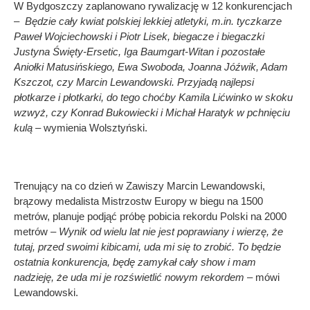
W Bydgoszczy zaplanowano rywalizację w 12 konkurencjach
–
Będzie cały kwiat polskiej lekkiej atletyki, m.in. tyczkarze
Paweł Wojciechowski i Piotr Lisek, biegacze i biegaczki
Justyna Święty-Ersetic, Iga Baumgart-Witan i pozostałe
Aniołki Matusińskiego, Ewa Swoboda, Joanna Jóźwik, Adam
Kszczot, czy Marcin Lewandowski. Przyjadą najlepsi
płotkarze i płotkarki, do tego choćby Kamila Lićwinko w skoku
wzwyż, czy Konrad Bukowiecki i Michał Haratyk w pchnięciu
kulą –
wymienia Wolsztyński.
Trenujący na co dzień w Zawiszy Marcin Lewandowski,
brązowy medalista Mistrzostw Europy w biegu na 1500
metrów, planuje podjąć próbę pobicia rekordu Polski na 2000
metrów
– Wynik od wielu lat nie jest poprawiany i wierzę, że
tutaj, przed swoimi kibicami, uda mi się to zrobić. To będzie
ostatnia konkurencja, będę zamykał cały show i mam
nadzieję, że uda mi je rozświetlić nowym rekordem
– mówi
Lewandowski.