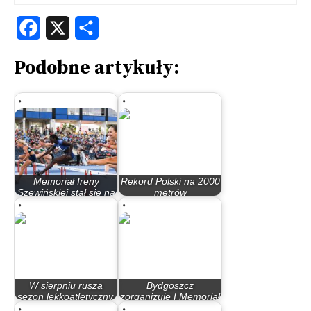
Facebook
X
Share
Podobne artykuły:
Memoriał Ireny
Rekord Polski na 2000
Szewińskiej stał się na
metrów
dobre…
ukoronowaniem 2.…
W sierpniu rusza
Bydgoszcz
sezon lekkoatletyczny.
zorganizuje I Memoriał
Za dwa…
Ireny Szewińskiej