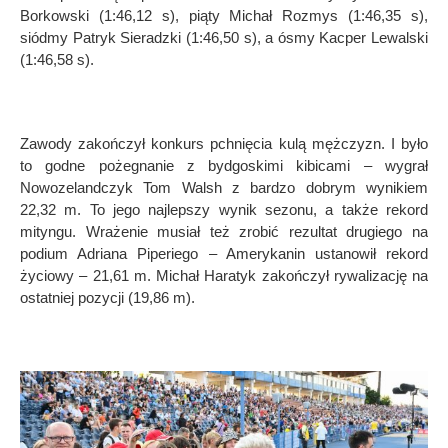
Borkowski (1:46,12 s), pią
ty Micha
ł Rozmys (1:46,35 s),
si
ó
dmy Patryk Sieradzki (1:46,50 s), a
ó
smy Kacper Lewalski
(1:46,58 s).
Zawody zakończył konkurs pchnięcia kulą mężczyzn. I było
to godne pożegnanie z bydgoskimi kibicami – wygrał
Nowozelandczyk Tom Walsh z bardzo dobrym wynikiem
22,32 m. To jego najlepszy wynik sezonu, a także rekord
mityngu. Wrażenie musiał też zrobić rezultat drugiego na
podium Adriana Piperiego – Amerykanin ustanowił rekord
życiowy – 21,61 m. Michał Haratyk zakończył rywalizację na
ostatniej pozycji (19,86 m).