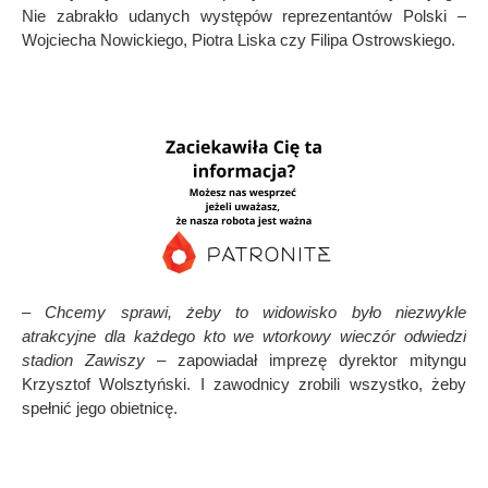
Nie zabrakło udanych występ
ó
w reprezentant
ó
w Polski –
Wojciecha Nowickiego, Piotra Liska czy Filipa Ostrowskiego.
– Chcemy sprawi, żeby to widowisko było niezwykle
atrakcyjne dla każdego kto we wtorkowy wiecz
ó
r odwiedzi
stadion Zawiszy
– zapowiadał imprezę dyrektor mityngu
Krzysztof Wolsztyński. I zawodnicy zrobili wszystko, żeby
spełnić jego obietnicę.