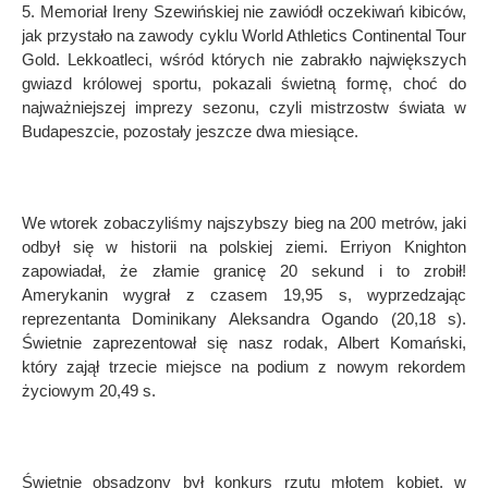
5. Memoria
ł Ireny Szewińskiej nie zawi
ó
dł oczekiwań kibic
ó
w,
jak przystało na zawody cyklu World Athletics Continental Tour
Gold. Lekkoatleci, wśr
ó
d kt
ó
rych nie zabrakło największych
gwiazd kr
ó
lowej sportu, pokazali świetną
form
ę, choć do
najważniejszej imprezy sezonu, czyli mistrzostw świata w
Budapeszcie, pozostały jeszcze dwa miesiące.
We wtorek zobaczyliśmy najszybszy bieg na 200 metr
ó
w, jaki
odbył się w historii na polskiej ziemi. Erriyon Knighton
zapowiadał, że złamie granicę 20 sekund i to zrobił!
Amerykanin wygrał z czasem 19,95 s, wyprzedzając
reprezentanta Dominikany Aleksandra Ogando (20,18 s).
Świetnie zaprezentował się nasz rodak, Albert Komański,
kt
ó
ry zajął trzecie miejsce na podium z nowym rekordem
życiowym 20,49 s.
Świetnie obsadzony był konkurs rzutu młotem kobiet, w