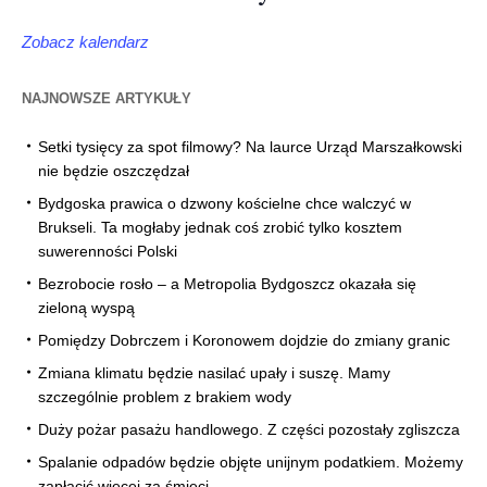
Zobacz kalendarz
NAJNOWSZE ARTYKUŁY
Setki tysięcy za spot filmowy? Na laurce Urząd Marszałkowski
nie będzie oszczędzał
Bydgoska prawica o dzwony kościelne chce walczyć w
Brukseli. Ta mogłaby jednak coś zrobić tylko kosztem
suwerenności Polski
Bezrobocie rosło – a Metropolia Bydgoszcz okazała się
zieloną wyspą
Pomiędzy Dobrczem i Koronowem dojdzie do zmiany granic
Zmiana klimatu będzie nasilać upały i suszę. Mamy
szczególnie problem z brakiem wody
Duży pożar pasażu handlowego. Z części pozostały zgliszcza
Spalanie odpadów będzie objęte unijnym podatkiem. Możemy
zapłacić więcej za śmieci