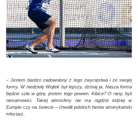
– Jestem bardzo zadowolony z tego zwycięstwa i ze swojej
formy. W niedzielę Wojtek był lepszy, dzisiaj ja. Nasza forma
będzie szła w g
ó
rę, jestem tego pewien. Kibice? O rany, byli
niesamowici. Takiej atmosfery nie ma nigdzie indziej w
Europie czy na świecie –
chwalił polskich fan
ó
w amerykański
młociarz.