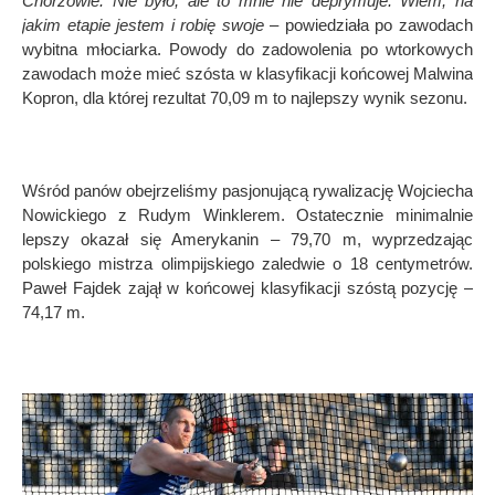
Chorzowie. Nie było, ale to mnie nie deprymuje. Wiem, na
jakim etapie jestem i robię swoje
– powiedziała po zawodach
wybitna młociarka. Powody do zadowolenia po wtorkowych
zawodach może mieć sz
ó
sta w klasyfikacji końcowej Malwina
Kopron, dla kt
ó
rej rezultat 70,09 m to najlepszy wynik sezonu.
W
śr
ó
d pan
ó
w obejrzeliśmy pasjonującą rywalizację Wojciecha
Nowickiego z Rudym Winklerem. Ostatecznie minimalnie
lepszy okazał się Amerykanin – 79,70 m, wyprzedzając
polskiego mistrza olimpijskiego zaledwie o 18 centymetr
ó
w.
Paweł Fajdek zajął w końcowej klasyfikacji sz
ó
stą pozycję –
74,17 m.