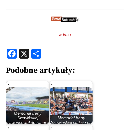
admin
Facebook
X
Share
Podobne artykuły:
Memoriał Ireny
Szewińskiej
Memoriał Ireny
awansował do rangi
Szewińskiej stał się na
Gold w…
dobre…