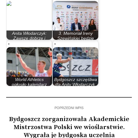
Anita Włodarczyk:
3. Memoriał Ireny
Zawsze dobrze i
Szewińskiej będzie
daleko tutaj rzucałam
ostatnim…
World Athletics
Bydgoszcz szczęśliwa
ogłosiło kalendarz
dla Anity Włodarczyk.
Continental Gold…
…
POPRZEDNI WPIS
Bydgoszcz zorganizowała Akademickie
Mistrzostwa Polski we wioślarstwie.
Wygrała je bydgoska uczelnia