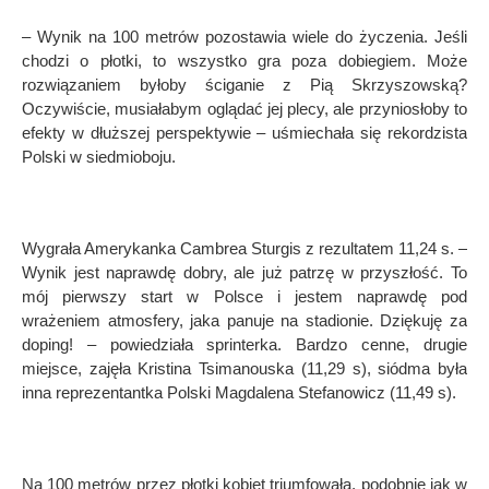
– Wynik na 100 metr
ó
w pozostawia wiele do życzenia. Jeśli
chodzi o płotki, to wszystko gra poza dobiegiem. Może
rozwiązaniem byłoby ściganie z Pią Skrzyszowską?
Oczywiście, musiałabym oglądać jej plecy, ale przyniosłoby to
efekty w dłuższej perspektywie – uśmiechała się rekordzista
Polski w siedmioboju.
Wygrała Amerykanka Cambrea Sturgis z rezultatem 11,24 s. –
Wynik jest naprawdę dobry, ale już patrzę w przyszłość. To
m
ó
j pierwszy start w Polsce i jestem naprawdę pod
wrażeniem atmosfery, jaka panuje na stadionie. Dziękuję za
doping! – powiedziała sprinterka. Bardzo cenne, drugie
miejsce, zajęła Kristina Tsimanouska (11,29 s), si
ó
dma była
inna reprezentantka Polski Magdalena Stefanowicz (11,49 s).
Na 100 metr
ó
w przez płotki kobiet triumfowała, podobnie jak w