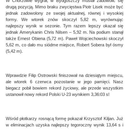
W Chorzowie wygrał, w Bydgoszczy musiał zadowolić się
drugą pozycją. Mimo braku zwycięstwa Piotr Lisek może być
jednak zadowolony ze swojej aktualnej, r
ó
wnej i wysokiej
formy. We wtorek zn
ó
w skoczył 5,82 m, wyr
ó
wnując
najlepszy wynik w sezonie. Tym razem lepszy okazał się
jednak Amerykanin Chris Nilsen – 5,92 m. Na podium stanął
także Ernest Obiena (5,72 m). Paweł Wojciechowski skoczył
5,62 m, co dało mu si
ó
dme miejsce, Robert Sobera był ósmy
(5,42 m).
Wprawdzie Filip Ostrowski finiszował na dziesiątym miejscu,
ale wtorek 6 czerwca pozostanie w jego pamięci. Nasz
biegacz pobił bowiem rekord życiowy, ale przede wszystkim
ustanowił nowy rekord Polski U-23 wynikiem 3,36:03 s!
W
śr
ó
d płotkarzy rosnącą
form
ę pokazał Krzysztof Kiljan. Już
w eliminacjach uzyska najlepszy tegoroczny wynik 13,64 s i