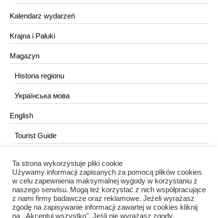
Kalendarz wydarzeń
Krajna i Pałuki
Magazyn
Historia regionu
Українська мова
English
Tourist Guide
Ta strona wykorzystuje pliki cookie
KONTAKT
Używamy informacji zapisanych za pomocą plików cookies
w celu zapewnienia maksymalnej wygody w korzystaniu z
redakcja@portalkujawski.pl
naszego serwisu. Mogą też korzystać z nich współpracujące
z nami firmy badawcze oraz reklamowe. Jeżeli wyrażasz
Redakcja
zgodę na zapisywanie informacji zawartej w cookies kliknij
na ,,Akceptuj wszystko". Jeśli nie wyrażasz zgody,