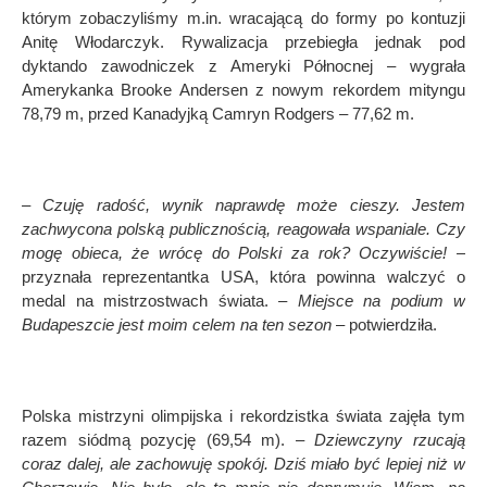
kt
ó
rym zobaczyliśmy m.in. wracającą do formy po kontuzji
Anitę
W
łodarczyk. Rywalizacja przebiegła jednak pod
dyktando zawodniczek z Ameryki Północnej – wygrała
Amerykanka Brooke Andersen z nowym rekordem mityngu
78,79 m, przed Kanadyjką
Camryn Rodgers – 77,62 m.
– Czuję
rado
ść, wynik naprawdę może cieszy. Jestem
zachwycona polską publicznością, reagowała wspaniale. Czy
mogę obieca, że wr
ó
cę do Polski za rok? Oczywiście!
–
przyznała reprezentantka USA, kt
ó
ra powinna walczyć o
medal na mistrzostwach świata. –
Miejsce na podium w
Budapeszcie jest moim celem na ten sezon
– potwierdził
a.
Polska mistrzyni olimpijska i rekordzistka świata zajęła tym
razem si
ó
dmą pozycję (69,54 m). –
Dziewczyny rzucają
coraz dalej, ale zachowuję spok
ó
j. Dziś miało być lepiej niż w