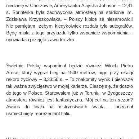
niedzielę w Chorzowie, Amerykanka Alaysha Johnson – 12,41
s. Sprinterka była zachwycona atmosferą na stadionie im.
Zdzisława Krzyszkowiaka. – Polscy kibice są niesamowici!
Nie pamiętam, żebym kiedykolwiek rozdała tyle autograf
ó
w.
Będę miała z tego przyjazdu tylko wspaniałe wspomnienia –
opowiadała przejęta zawodniczka.
Świetnie Polskę wspominał będzie r
ó
wnież
W
ł
och Pietro
Arese, kt
ó
ry wygrał bieg na 1500 metr
ó
w, bij
ąc przy okazji
rekord życiowy – 3,33:56 s. – To znakomity wynik i pierwsze
tak ważne zwycięstwo w mojej karierze. Cieszę się, że doszło
do tego w Polsce. Startował
em ju
ż w Toruniu, w Bydgoszczy
atmosfera r
ó
wnież jest fantastyczna. M
ó
j cel na ten sezon?
Awans do finału na mistrzostwach świata – przyznał
uśmiechnięty reprezentant Italii.