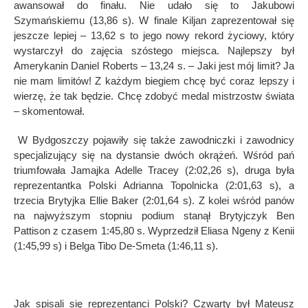
awansował
do fina
łu. Nie udał
o si
ę to Jakubowi
Szymańskiemu (13,86 s). W finale Kiljan zaprezentował się
jeszcze lepiej – 13,62 s to jego nowy rekord życiowy, kt
ó
ry
wystarczył do zajęcia sz
ó
stego miejsca. Najlepszy był
Amerykanin Daniel Roberts – 13,24 s. – Jaki jest m
ó
j limit? Ja
nie mam limit
ó
w! Z każdym biegiem chcę być coraz lepszy i
wierzę, że tak będzie. Chcę zdobyć medal mistrzostw świata
– skomentował.
W Bydgoszczy pojawiły się także zawodniczki i zawodnicy
specjalizujący się na dystansie dw
ó
ch okrążeń
. W
śr
ó
d pa
ń
triumfowała Jamajka Adelle Tracey (2:02,26 s), druga była
reprezentantka Polski Adrianna Topolnicka (2:01,63 s), a
trzecia Brytyjka Ellie Baker (2:01,64 s). Z kolei wśr
ó
d pan
ó
w
na najwyższym stopniu podium stanął Brytyjczyk Ben
Pattison z czasem 1:45,80 s. Wyprzedził Eliasa Ngeny z Kenii
(1:45,99 s) i Belga Tibo De-Smeta (1:46,11 s).
Jak spisali się reprezentanci Polski? Czwarty był Mateusz