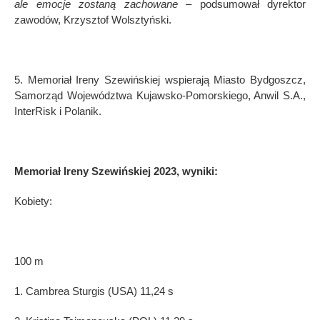
ale emocje zostaną zachowane
– podsumował dyrektor
zawod
ó
w, Krzysztof Wolsztyński.
5. Memoria
ł Ireny Szewińskiej wspierają Miasto Bydgoszcz,
Samorząd Wojew
ó
dztwa Kujawsko-Pomorskiego, Anwil S.A.,
InterRisk i Polanik.
Memoria
ł Ireny Szewińskiej 2023, wyniki:
Kobiety:
100 m
1. Cambrea Sturgis (USA) 11,24 s