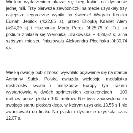
Wielkim wydarzeniem okazał się bieg kobiet na dystansie
jednej mili. Trzy pierwsze zawodniczki na mecie uzyskały trzy
najlepsze tegoroczne wyniki na świecie! Wygrała Kenijka
Edinah Jebitok (4:22,85 s), przed Etiopką Ksanet Alem
(4:24,29 s) i Hiszpanką
Mart
ą Perez (4:25,78 s). Tuż za
podium znalazła się Weronika Lizakowska – 4:28,62 s, a na
sz
ó
stym miejscu finiszowała Aleksandra Płocińska (4:30,74
s).
Wielką owację publiczności wywołało pojawienie się na starcie
Adrianny Sułek. Polska gwiazda wieloboju, medalistka
mistrzostw świata i mistrzostw Europy tym razem
wystartowała w dw
ó
ch sprinterskich konkurencjach – 100
metr
ó
w przez płotki i 100 metr
ó
w. Nie była zadowolona ze
swojego startu płotkarskiego, w kt
ó
rym uzyskała 13,55 s i nie
awansował
a do fina
łu. Na płaskim dystansie uzyskała czas
12,07 s.