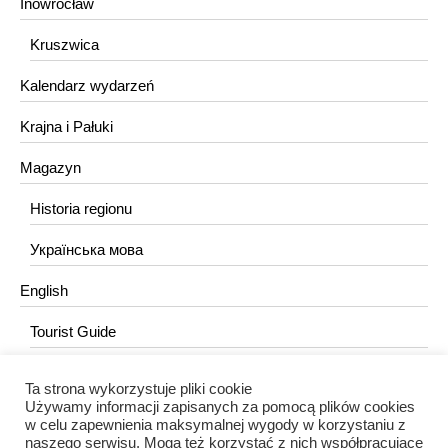
Inowrocław
Kruszwica
Kalendarz wydarzeń
Krajna i Pałuki
Magazyn
Historia regionu
Українська мова
English
Tourist Guide
Ta strona wykorzystuje pliki cookie
KONTAKT
Używamy informacji zapisanych za pomocą plików cookies
w celu zapewnienia maksymalnej wygody w korzystaniu z
redakcja@portalkujawski.pl
naszego serwisu. Mogą też korzystać z nich współpracujące