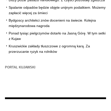
Duży pożar pasażu handlowego. Z części pozostały zgliszcza
Spalanie odpadów będzie objęte unijnym podatkiem. Możemy
zapłacić więcej za śmieci
Bydgoscy architekci znów docenieni na świecie. Kolejna
międzynarodowa nagroda
Ponad tysiąc pielgrzymów dotarło na Jasną Górę. W tym setki
z Kujaw
Kruszwickie zakłady tłuszczowe z ogromną karą. Za
przerzucanie ryzyk na rolników
PORTAL KUJAWSKI