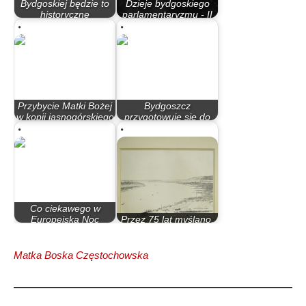
Bydgoskiej będzie to
Dzieje bydgoskiego
historyczne
parlamentaryzmu - II
wydarzenie
Rzeczypospolita
Przybycie Matki Bożej
Bydgoszcz
w kopii jasnogórskiego
przygotowuje się do
obrazu…
nawiedzenia przez…
Co ciekawego w
Europejską Noc
Przez 75 lat myślano,
Muzeów
że to dzieło Leona…
Matka Boska Częstochowska