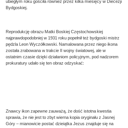
ubiegłym roku gościła również przez kilka miesięcy w Diecezji
Bydgoskiej.
Reprodukcję obrazu Matki Boskiej Częstochowskiej
najprawdopodobniej w 1931 roku popełnił też bydgoski mistrz
pędzla Leon Wyczółkowski. Namalowana przez niego ikona
została zrabowana w trakcie II wojny światowej, ale w
ostatnim czasie dzięki działaniom policyjnym, pod nadzorem
prokuratury udało się ten obraz odzyskać:
Znawcy ikon zapewne zauważą, że dość istotna kwestia
sprawia, że nie jest to zbyt wierna kopia oryginału z Jasnej
Góry – mianowicie postać dzieiątka Jezus znajduje się na