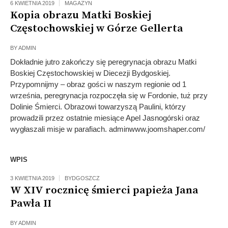
6 KWIETNIA 2019
MAGAZYN
Kopia obrazu Matki Boskiej
Częstochowskiej w Górze Gellerta
BY
ADMIN
Dokładnie jutro zakończy się peregrynacja obrazu Matki
Boskiej Częstochowskiej w Diecezji Bydgoskiej.
Przypomnijmy – obraz gości w naszym regionie od 1
września, peregrynacja rozpoczęła się w Fordonie, tuż przy
Dolinie Śmierci. Obrazowi towarzyszą Paulini, którzy
prowadzili przez ostatnie miesiące Apel Jasnogórski oraz
wygłaszali misje w parafiach. adminwww.joomshaper.com/
WPIS
3 KWIETNIA 2019
BYDGOSZCZ
W XIV rocznicę śmierci papieża Jana
Pawła II
BY
ADMIN