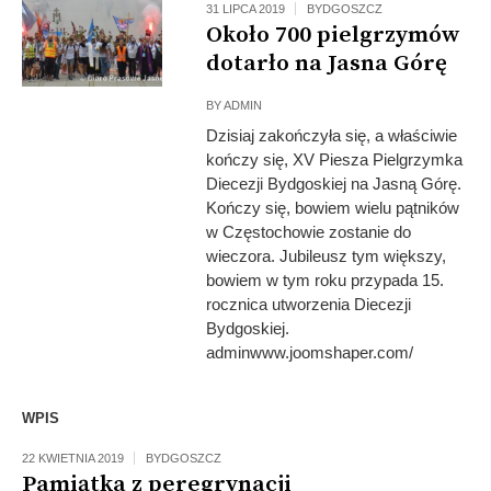
31 LIPCA 2019
BYDGOSZCZ
Około 700 pielgrzymów
dotarło na Jasna Górę
BY
ADMIN
Dzisiaj zakończyła się, a właściwie
kończy się, XV Piesza Pielgrzymka
Diecezji Bydgoskiej na Jasną Górę.
Kończy się, bowiem wielu pątników
w Częstochowie zostanie do
wieczora. Jubileusz tym większy,
bowiem w tym roku przypada 15.
rocznica utworzenia Diecezji
Bydgoskiej.
adminwww.joomshaper.com/
WPIS
22 KWIETNIA 2019
BYDGOSZCZ
Pamiątka z peregrynacji