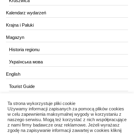
Kruszwica
Kalendarz wydarzeń
Krajna i Pałuki
Magazyn
Historia regionu
Українська мова
English
Tourist Guide
Ta strona wykorzystuje pliki cookie
KONTAKT
Używamy informacji zapisanych za pomocą plików cookies
w celu zapewnienia maksymalnej wygody w korzystaniu z
redakcja@portalkujawski.pl
naszego serwisu. Mogą też korzystać z nich współpracujące
z nami firmy badawcze oraz reklamowe. Jeżeli wyrażasz
Redakcja
zgodę na zapisywanie informacji zawartej w cookies kliknij