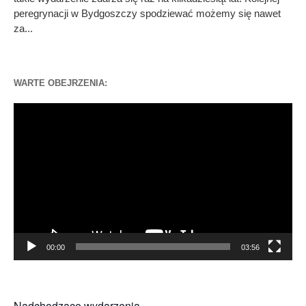
peregrynacji w Bydgoszczy spodziewać możemy się nawet
za...
WARTE OBEJRZENIA:
Odtwarzacz
video
00:00
03:56
Nadchodzące wydarzenia