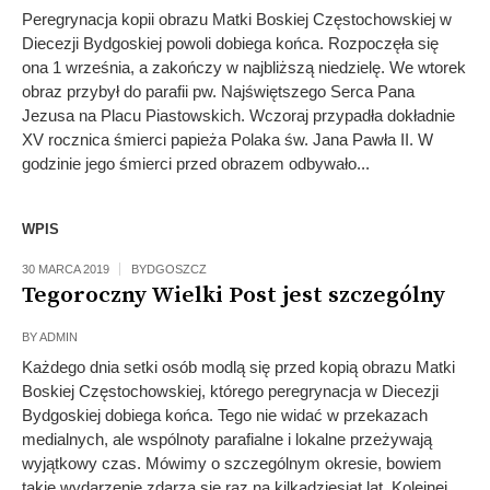
Peregrynacja kopii obrazu Matki Boskiej Częstochowskiej w
Diecezji Bydgoskiej powoli dobiega końca. Rozpoczęła się
ona 1 września, a zakończy w najbliższą niedzielę. We wtorek
obraz przybył do parafii pw. Najświętszego Serca Pana
Jezusa na Placu Piastowskich. Wczoraj przypadła dokładnie
XV rocznica śmierci papieża Polaka św. Jana Pawła II. W
godzinie jego śmierci przed obrazem odbywało...
WPIS
30 MARCA 2019
BYDGOSZCZ
Tegoroczny Wielki Post jest szczególny
BY
ADMIN
Każdego dnia setki osób modlą się przed kopią obrazu Matki
Boskiej Częstochowskiej, którego peregrynacja w Diecezji
Bydgoskiej dobiega końca. Tego nie widać w przekazach
medialnych, ale wspólnoty parafialne i lokalne przeżywają
wyjątkowy czas. Mówimy o szczególnym okresie, bowiem
takie wydarzenie zdarza się raz na kilkadziesiąt lat. Kolejnej