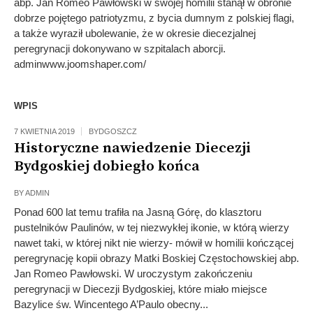
abp. Jan Romeo Pawłowski w swojej homilii stanął w obronie
dobrze pojętego patriotyzmu, z bycia dumnym z polskiej flagi,
a także wyraził ubolewanie, że w okresie diecezjalnej
peregrynacji dokonywano w szpitalach aborcji.
adminwww.joomshaper.com/
WPIS
7 KWIETNIA 2019
BYDGOSZCZ
Historyczne nawiedzenie Diecezji
Bydgoskiej dobiegło końca
BY
ADMIN
Ponad 600 lat temu trafiła na Jasną Górę, do klasztoru
pustelników Paulinów, w tej niezwykłej ikonie, w którą wierzy
nawet taki, w której nikt nie wierzy- mówił w homilii kończącej
peregrynację kopii obrazy Matki Boskiej Częstochowskiej abp.
Jan Romeo Pawłowski. W uroczystym zakończeniu
peregrynacji w Diecezji Bydgoskiej, które miało miejsce
Bazylice św. Wincentego A’Paulo obecny...