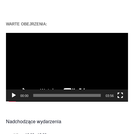
WARTE OBEJRZENIA:
Odtwarzacz
video
00:00
03:56
Nadchodzące wydarzenia