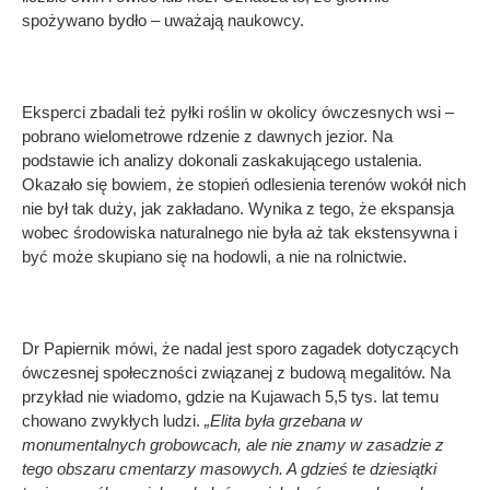
spożywano bydło – uważają naukowcy.
Eksperci zbadali też pyłki roślin w okolicy ówczesnych wsi –
pobrano wielometrowe rdzenie z dawnych jezior. Na
podstawie ich analizy dokonali zaskakującego ustalenia.
Okazało się bowiem, że stopień odlesienia terenów wokół nich
nie był tak duży, jak zakładano. Wynika z tego, że ekspansja
wobec środowiska naturalnego nie była aż tak ekstensywna i
być może skupiano się na hodowli, a nie na rolnictwie.
Dr Papiernik mówi, że nadal jest sporo zagadek dotyczących
ówczesnej społeczności związanej z budową megalitów. Na
przykład nie wiadomo, gdzie na Kujawach 5,5 tys. lat temu
chowano zwykłych ludzi.
„Elita była grzebana w
monumentalnych grobowcach, ale nie znamy w zasadzie z
tego obszaru cmentarzy masowych. A gdzieś te dziesiątki