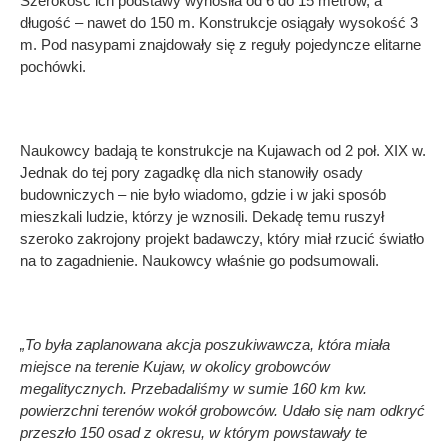
Szerokość ich podstawy wynosiła od 6 do 15 metrów, a
długość – nawet do 150 m. Konstrukcje osiągały wysokość 3
m. Pod nasypami znajdowały się z reguły pojedyncze elitarne
pochówki.
Naukowcy badają te konstrukcje na Kujawach od 2 poł. XIX w.
Jednak do tej pory zagadkę dla nich stanowiły osady
budowniczych – nie było wiadomo, gdzie i w jaki sposób
mieszkali ludzie, którzy je wznosili. Dekadę temu ruszył
szeroko zakrojony projekt badawczy, który miał rzucić światło
na to zagadnienie. Naukowcy właśnie go podsumowali.
„To była zaplanowana akcja poszukiwawcza, która miała
miejsce na terenie Kujaw, w okolicy grobowców
megalitycznych. Przebadaliśmy w sumie 160 km kw.
powierzchni terenów wokół grobowców. Udało się nam odkryć
przeszło 150 osad z okresu, w którym powstawały te