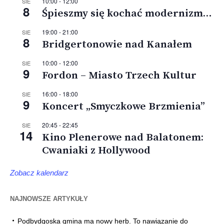
10:00
-
12:00
SIE
8
Śpieszmy się kochać modernizm…
19:00
-
21:00
SIE
8
Bridgertonowie nad Kanałem
10:00
-
12:00
SIE
9
Fordon – Miasto Trzech Kultur
16:00
-
18:00
SIE
9
Koncert „Smyczkowe Brzmienia”
20:45
-
22:45
SIE
14
Kino Plenerowe nad Balatonem:
Cwaniaki z Hollywood
Zobacz kalendarz
NAJNOWSZE ARTYKUŁY
Podbydgoska gmina ma nowy herb. To nawiązanie do