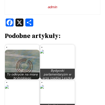
admin
Facebook
X
Share
Podobne artykuły:
Bydgoski
To odkrycie na miarę
parlamentaryzm w
brytyjskiego
erze rządów Leszka
Stonehenge. Na…
Millera…