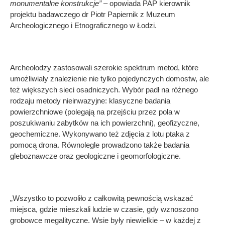
monumentalne konstrukcje” –
opowiada PAP kierownik
projektu badawczego dr Piotr Papiernik z Muzeum
Archeologicznego i Etnograficznego w Łodzi.
Archeolodzy zastosowali szerokie spektrum metod, które
umożliwiały znalezienie nie tylko pojedynczych domostw, ale
też większych sieci osadniczych. Wybór padł na różnego
rodzaju metody nieinwazyjne: klasyczne badania
powierzchniowe (polegają na przejściu przez pola w
poszukiwaniu zabytków na ich powierzchni), geofizyczne,
geochemiczne. Wykonywano też zdjęcia z lotu ptaka z
pomocą drona. Równolegle prowadzono także badania
gleboznawcze oraz geologiczne i geomorfologiczne.
„Wszystko to pozwoliło z całkowitą pewnością wskazać
miejsca, gdzie mieszkali ludzie w czasie, gdy wznoszono
grobowce megalityczne. Wsie były niewielkie – w każdej z