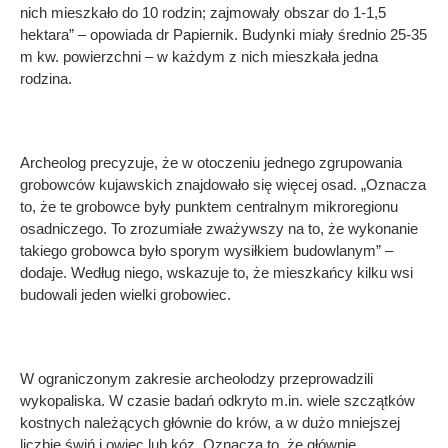
nich mieszkało do 10 rodzin; zajmowały obszar do 1-1,5
hektara” – opowiada dr Papiernik. Budynki miały średnio 25-35
m kw. powierzchni – w każdym z nich mieszkała jedna
rodzina.
Archeolog precyzuje, że w otoczeniu jednego zgrupowania
grobowców kujawskich znajdowało się więcej osad. „Oznacza
to, że te grobowce były punktem centralnym mikroregionu
osadniczego. To zrozumiałe zważywszy na to, że wykonanie
takiego grobowca było sporym wysiłkiem budowlanym” –
dodaje. Według niego, wskazuje to, że mieszkańcy kilku wsi
budowali jeden wielki grobowiec.
W ograniczonym zakresie archeolodzy przeprowadzili
wykopaliska. W czasie badań odkryto m.in. wiele szczątków
kostnych należących głównie do krów, a w dużo mniejszej
liczbie świń i owiec lub kóz. Oznacza to, że głównie