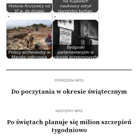
Na Kujawach
Historia Kruszwicy od
naukowcy odryli
VI w. do drugiej
starożytny kurhan.
połowy IX w.
Może…
Bydgoski
Polscy archeolodzy w
parlamentaryzm w
Maroko odkrywają
okresie przełomowych
rzymskie pozostałości
lat 80.
POPRZEDNI WPIS
Do poczytania w okresie świątecznym
NASTĘPNY WPIS
Po świętach planuje się milion szczepień
tygodniowo