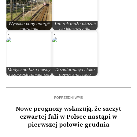
Wysokie ceny energii
Ten rok może okazać
zagrażają
się kluczowy dla
transportowi…
zielonej transformacji
Medyczne fake newsy
Dezinformacja i fake
rozprzestrzeniają się
newsy znacząco
jak…
nasiliły się po…
POPRZEDNI WPIS
Nowe prognozy wskazują, że szczyt
czwartej fali w Polsce nastąpi w
pierwszej połowie grudnia