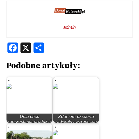
admin
Facebook
X
Share
Podobne artykuły:
Unia chce
Zdaniem eksperta
zaprzestania produkcji
radykalny wzrost cen
spalinowych…
energii może…