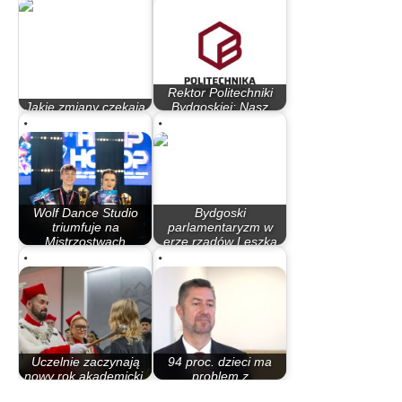
Rektor Politechniki
Jakie zmiany czekają
Bydgoskiej: Nasz
uczelnie wyższe?
potencjał to…
Wolf Dance Studio
Bydgoski
triumfuje na
parlamentaryzm w
Mistrzostwach
erze rządów Leszka
Polski…
Millera…
Uczelnie zaczynają
94 proc. dzieci ma
nowy rok akademicki.
problem z
Politechnika…
podstawowymi…