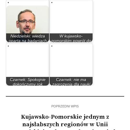
uczniów;…
marcu.…
Niedzielski: wiedza
W kujawsko-
oparta na badaniach
pomorskim powrót do
musi…
nauki stacjonarnej…
Czarnek: Spokojnie
Czarnek: nie ma
dokończymy rok
zagrożenia dla nauki
szkolny w trybie…
stacjonarnej,…
POPRZEDNI WPIS
Kujawsko-Pomorskie jednym z
najsłabszych regionów w Unii