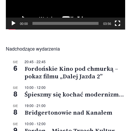
00:00
03:56
Nadchodzące wydarzenia
20:45
-
22:45
SIE
6
Fordońskie Kino pod chmurką –
pokaz filmu „Dalej Jazda 2”
10:00
-
12:00
SIE
8
Śpieszmy się kochać modernizm…
19:00
-
21:00
SIE
8
Bridgertonowie nad Kanałem
10:00
-
12:00
SIE
9