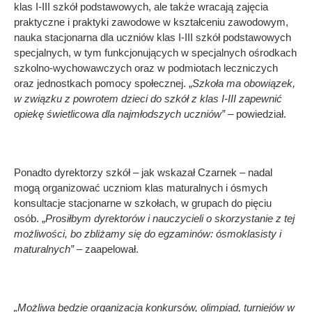
klas I-III szkół podstawowych, ale także wracają zajęcia
praktyczne i praktyki zawodowe w kształceniu zawodowym,
nauka stacjonarna dla uczniów klas I-III szkół podstawowych
specjalnych, w tym funkcjonujących w specjalnych ośrodkach
szkolno-wychowawczych oraz w podmiotach leczniczych
oraz jednostkach pomocy społecznej. „
Szkoła ma obowiązek,
w związku z powrotem dzieci do szkół z klas I-III zapewnić
opiekę świetlicowa dla najmłodszych uczniów” –
powiedział.
Ponadto dyrektorzy szkół – jak wskazał Czarnek – nadal
mogą organizować uczniom klas maturalnych i ósmych
konsultacje stacjonarne w szkołach, w grupach do pięciu
osób. „
Prosiłbym dyrektorów i nauczycieli o skorzystanie z tej
możliwości, bo zbliżamy się do egzaminów: ósmoklasisty i
maturalnych”
– zaapelował.
„Możliwa będzie organizacja konkursów, olimpiad, turniejów w