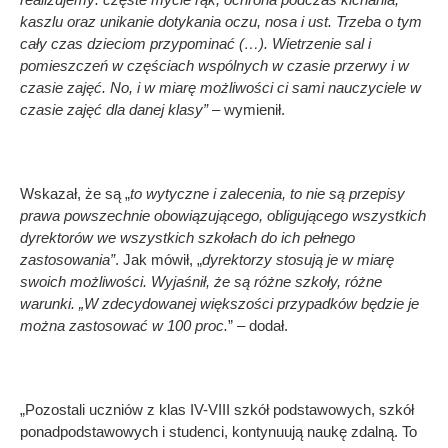
kaszlu oraz unikanie dotykania oczu, nosa i ust. Trzeba o tym
cały czas dzieciom przypominać (…). Wietrzenie sal i
pomieszczeń w częściach wspólnych w czasie przerwy i w
czasie zajęć. No, i w miarę możliwości ci sami nauczyciele w
czasie zajęć dla danej klasy”
– wymienił.
Wskazał, że są „
to wytyczne i zalecenia, to nie są przepisy
prawa powszechnie obowiązującego, obligującego wszystkich
dyrektorów we wszystkich szkołach do ich pełnego
zastosowania”
. Jak mówił, „
dyrektorzy stosują je w miarę
swoich możliwości. Wyjaśnił, że są różne szkoły, różne
warunki. „W zdecydowanej większości przypadków będzie je
można zastosować w 100 proc.
” – dodał.
„Pozostali uczniów z klas IV-VIII szkół podstawowych, szkół
ponadpodstawowych i studenci, kontynuują naukę zdalną. To