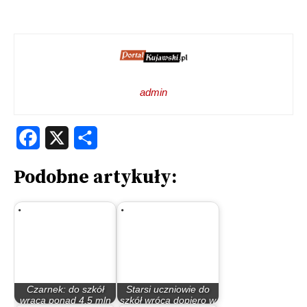
admin
Facebook
X
Share
Podobne artykuły:
Czarnek: do szkół
Starsi uczniowie do
wraca ponad 4,5 mln
szkół wrócą dopiero w