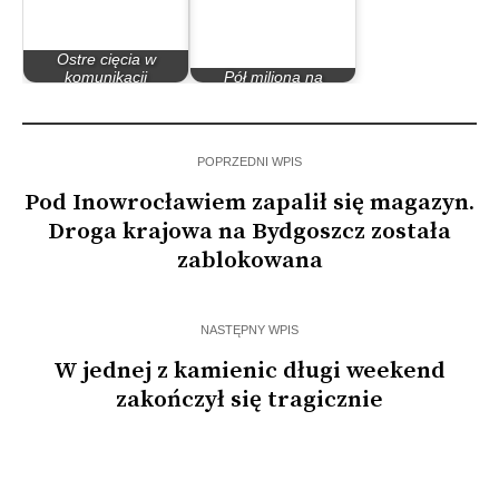
Ostre cięcia w
komunikacji
Pół miliona na
autobusowej
inowrocławski sport
POPRZEDNI WPIS
Pod Inowrocławiem zapalił się magazyn.
Droga krajowa na Bydgoszcz została
zablokowana
NASTĘPNY WPIS
W jednej z kamienic długi weekend
zakończył się tragicznie