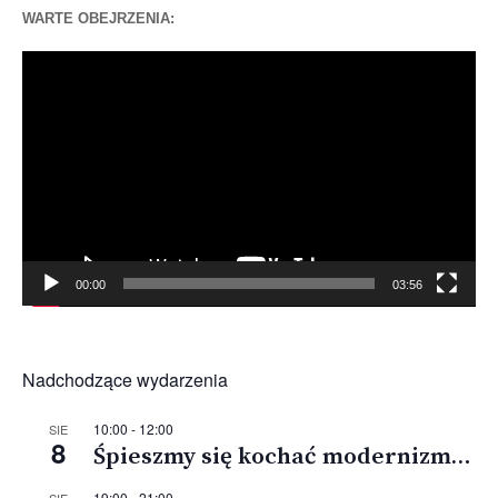
WARTE OBEJRZENIA:
Odtwarzacz
video
00:00
03:56
Nadchodzące wydarzenia
10:00
-
12:00
SIE
8
Śpieszmy się kochać modernizm…
19:00
-
21:00