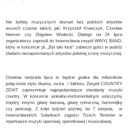
Nie byłoby muzycznych doznań bez polskich artystów
wszech czasów takich, jak: Krzysztof Krawczyk, Czesław
Niemen czy Zbigniew Wodecki. Dlatego na 24 lipca
organizatorzy zaprosili do Inowrocławia zespół WINYL BAND,
który w koncercie pt. „Był taki ktoś” zabierze gości w podróż
śladami niezapomnianych artystów polskiej sceny muzycznej.
Ostatnia niedziela lipca to będzie gratka dla miłośników
połączenia stylu bluesa, rocka i folkloru. Zespół COUNTRY
ZENIT zaprezentuje najpopularniejsze standardy muzyki
country. W koncercie wokalno-instrumentalnym usłyszymy
między innymi: gitarę basową, gitarę rytmiczną, harmonijkę
czy perkusję. Z kolei tydzień później, bo 7 sierpnia, w
inowrocławskich Solankach zagości Trzech Tenorów w
repertuarze muzyki operowej, operetkowej i musicalowej.