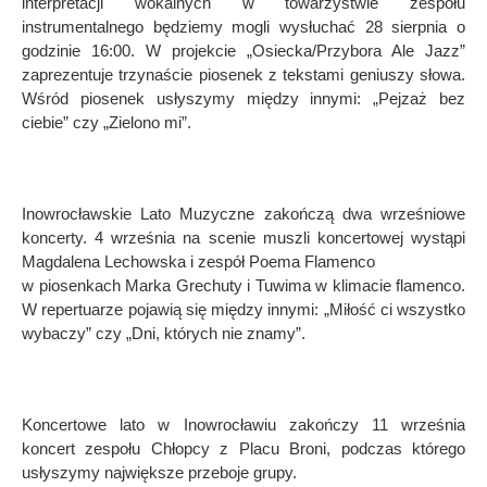
interpretacji wokalnych w towarzystwie zespołu
instrumentalnego będziemy mogli wysłuchać 28 sierpnia o
godzinie 16:00. W projekcie „Osiecka/Przybora Ale Jazz”
zaprezentuje trzynaście piosenek z tekstami geniuszy słowa.
Wśród piosenek usłyszymy między innymi: „Pejzaż bez
ciebie” czy „Zielono mi”.
Inowrocławskie Lato Muzyczne zakończą dwa wrześniowe
koncerty. 4 września na scenie muszli koncertowej wystąpi
Magdalena Lechowska i zespół Poema Flamenco
w piosenkach Marka Grechuty i Tuwima w klimacie flamenco.
W repertuarze pojawią się między innymi: „Miłość ci wszystko
wybaczy” czy „Dni, których nie znamy”.
Koncertowe lato w Inowrocławiu zakończy 11 września
koncert zespołu Chłopcy z Placu Broni, podczas którego
usłyszymy największe przeboje grupy.