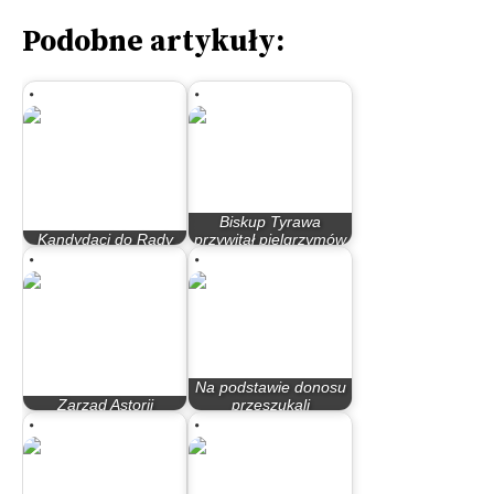
Podobne artykuły:
Biskup Tyrawa
Kandydaci do Rady
przywitał pielgrzymów
Miasta Bydgoszczy
na Jasnej Górze
Na podstawie donosu
Zarząd Astorii
przeszukali
krytykuje sędziów
mieszkanie. Ruch…