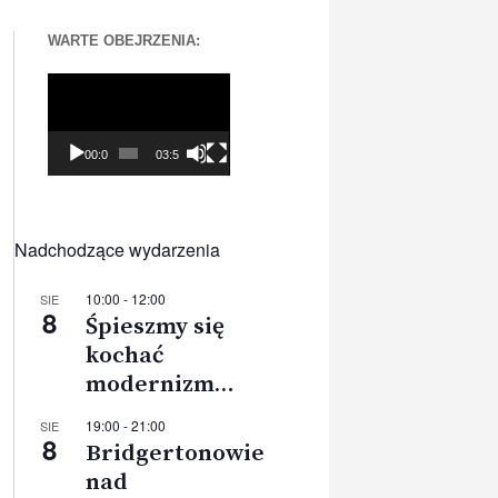
WARTE OBEJRZENIA:
Odtwarzacz
video
00:00
03:56
Nadchodzące wydarzenia
10:00
-
12:00
SIE
8
Śpieszmy się
kochać
modernizm…
19:00
-
21:00
SIE
8
Bridgertonowie
nad