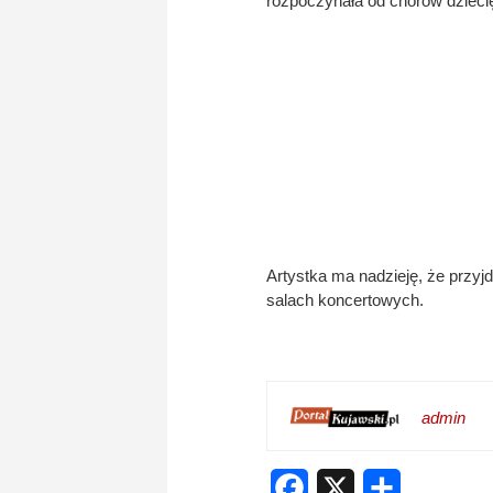
rozpoczynała od chórów dzieci
Artystka ma nadzieję, że przyjd
salach koncertowych.
admin
Facebook
X
Share