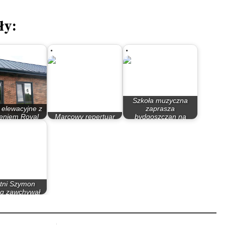
ły:
Szkoła muzyczna
 elewacyjne z
zaprasza
leniem Royal
Marcowy repertuar
bydgoszczan na
cade –…
Filharmonii Pomorskiej
patriotyczny koncert
etni Szymon
ng zawchywał
łuchaczy