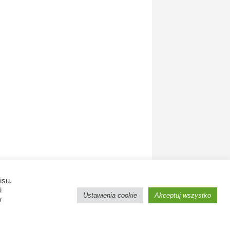
isu.
i
Ustawienia cookie
Akceptuj wszystko
w