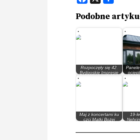
Podobne artyku
Rozpoczęły się 42.
Panele
Bydgoskie Impresje
ociep
Muzyczne
Fa
Maj z koncertami ku
19-l
czci Matki Bożej
Nehri
Pięknej Miłości
s