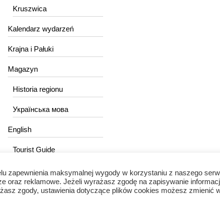
Kruszwica
Kalendarz wydarzeń
Krajna i Pałuki
Magazyn
Historia regionu
Українська мова
English
Tourist Guide
lu zapewnienia maksymalnej wygody w korzystaniu z naszego serw
ze oraz reklamowe. Jeżeli wyrażasz zgodę na zapisywanie informacj
wyrażasz zgody, ustawienia dotyczące plików cookies możesz zmienić 
Portal Kujawski © 2024 / Wszelkie prawa zastrzeżone.