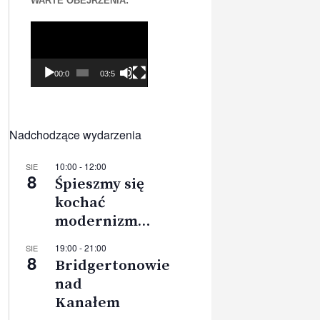
WARTE OBEJRZENIA:
Odtwarzacz
video
00:00
03:56
Nadchodzące wydarzenia
10:00
-
12:00
SIE
8
Śpieszmy się
kochać
modernizm…
19:00
-
21:00
SIE
8
Bridgertonowie
nad
Kanałem