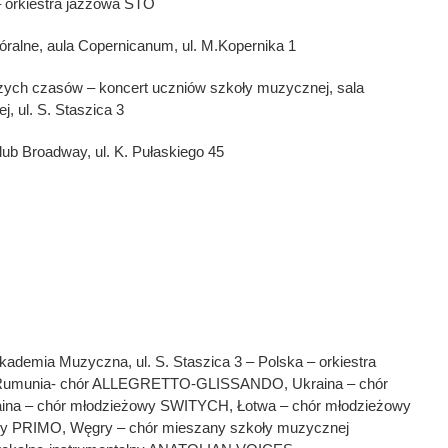
orkiestra jazzowa STO
óralne, aula Copernicanum, ul. M.Kopernika 1
zych czasów – koncert uczniów szkoły muzycznej, sala
, ul. S. Staszica 3
lub Broadway, ul. K. Pułaskiego 45
demia Muzyczna, ul. S. Staszica 3 – Polska – orkiestra
umunia- chór ALLEGRETTO-GLISSANDO, Ukraina – chór
na – chór młodzieżowy SWITYCH, Łotwa – chór młodzieżowy
ny PRIMO, Węgry – chór mieszany szkoły muzycznej