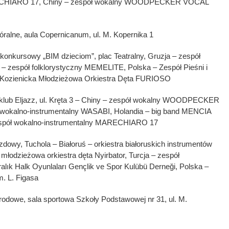
RECHIARO 17, Chiny – zespół wokalny WOODPECKER VOCAL
óralne, aula Copernicanum, ul. M. Kopernika 1
konkursowy „BIM dzieciom”, plac Teatralny, Gruzja – zespół
 – zespół folklorystyczny MEMELITE, Polska – Zespół Pieśni i
Kozienicka Młodzieżowa Orkiestra Dęta FURIOSO
lub Eljazz, ul. Kręta 3 – Chiny – zespół wokalny WOODPECKER
wokalno-instrumentalny WASABI, Holandia – big band MENCIA
pół wokalno-instrumentalny MARECHIARO 17
zdowy, Tuchola – Białoruś – orkiestra białoruskich instrumentów
odzieżowa orkiestra dęta Nyirbator, Turcja – zespół
ralık Halk Oyunlaları Gençlik ve Spor Kulübü Derneği, Polska –
m. L. Figasa
rodowe, sala sportowa Szkoły Podstawowej nr 31, ul. M.