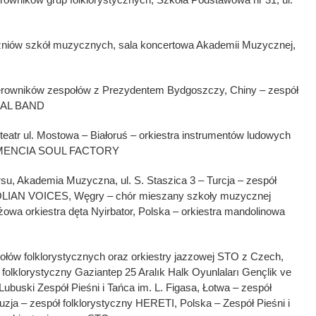
czniów szkół muzycznych, sala koncertowa Akademii Muzycznej,
ierowników zespołów z Prezydentem Bydgoszczy, Chiny – zespół
AL BAND
teatr ul. Mostowa – Białoruś – orkiestra instrumentów ludowych
and MENCIA SOUL FACTORY
su, Akademia Muzyczna, ul. S. Staszica 3 – Turcja – zespół
OLIAN VOICES, Węgry – chór mieszany szkoły muzycznej
wa orkiestra dęta Nyirbator, Polska – orkiestra mandolinowa
ołów folklorystycznych oraz orkiestry jazzowej STO z Czech,
ł folklorystyczny Gaziantep 25 Aralık Halk Oyunlaları Gençlik ve
ubuski Zespół Pieśni i Tańca im. L. Figasa, Łotwa – zespół
ja – zespół folklorystyczny HERETI, Polska – Zespół Pieśni i