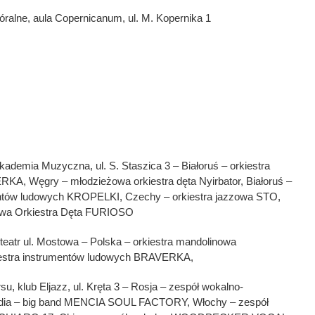
óralne, aula Copernicanum, ul. M. Kopernika 1
demia Muzyczna, ul. S. Staszica 3 – Białoruś – orkiestra
A, Węgry – młodzieżowa orkiestra dęta Nyirbator, Białoruś –
mentów ludowych KROPELKI, Czechy – orkiestra jazzowa STO,
owa Orkiestra Dęta FURIOSO
iteatr ul. Mostowa – Polska – orkiestra mandolinowa
estra instrumentów ludowych BRAVERKA,
u, klub Eljazz, ul. Kręta 3 – Rosja – zespół wokalno-
ndia – big band MENCIA SOUL FACTORY, Włochy – zespół