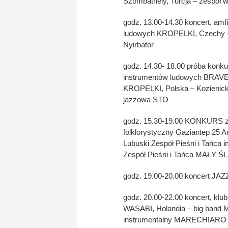
Szombathely, Turcja – zespół
godz. 13.00-14.30 koncert, amfi
ludowych KROPELKI, Czechy – 
Nyirbator
godz. 14.30- 18.00 próba konku
instrumentów ludowych BRAVERK
KROPELKI, Polska – Kozienick
jazzowa STO
godz. 15.30-19.00 KONKURS zes
folklorystyczny Gaziantep 25 A
Lubuski Zespół Pieśni i Tańca 
Zespół Pieśni i Tańca MAŁY Ś
godz. 19.00-20.00 koncert JAZZ
godz. 20.00-22.00 koncert, klub
WASABI, Holandia – big band
instrumentalny MARECHIARO