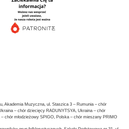
su, Akademia Muzyczna, ul. Staszica 3 – Rumunia – chór
ina – chór dziecięcy RADUNYTSYA, Ukraina – chór
– chór młodzieżowy SPIGO, Polska – chór mieszany PRIMO
erowników grup folklorystycznych, Szkoła Podstawowa nr 31, ul.