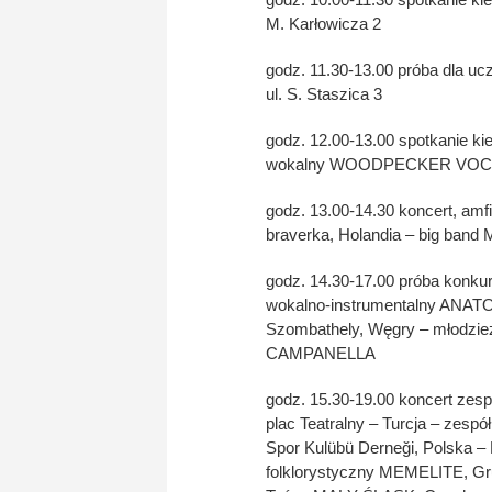
M. Karłowicza 2
godz. 11.30-13.00 próba dla u
ul. S. Staszica 3
godz. 12.00-13.00 spotkanie k
wokalny WOODPECKER VOC
godz. 13.00-14.30 koncert, amfi
braverka, Holandia – big b
godz. 14.30-17.00 próba konkur
wokalno-instrumentalny ANAT
Szombathely, Węgry – młodzieżo
CAMPANELLA
godz. 15.30-19.00 koncert zesp
plac Teatralny – Turcja – zespó
Spor Kulübü Derneği, Polska – L
folklorystyczny MEMELITE, Gruz