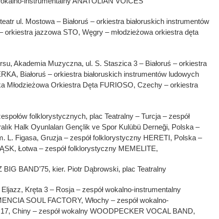
 wokalno-instrumentalny ANATOLIAN VOICES
teatr ul. Mostowa – Białoruś – orkiestra białoruskich instrumentów
orkiestra jazzowa STO, Węgry – młodzieżowa orkiestra dęta
rsu, Akademia Muzyczna, ul. S. Staszica 3 – Białoruś – orkiestra
A, Białoruś – orkiestra białoruskich instrumentów ludowych
a Młodzieżowa Orkiestra Dęta FURIOSO, Czechy – orkiestra
połów folklorystycznych, plac Teatralny – Turcja – zespół
ralık Halk Oyunlaları Gençlik ve Spor Kulübü Derneği, Polska –
im. L. Figasa, Gruzja – zespół folklorystyczny HERETI, Polska –
LĄSK, Łotwa – zespół folklorystyczny MEMELITE,
 BIG BAND’75, kier. Piotr Dąbrowski, plac Teatralny
 Eljazz, Kręta 3 – Rosja – zespół wokalno-instrumentalny
 MENCIA SOUL FACTORY, Włochy – zespół wokalno-
 17, Chiny – zespół wokalny WOODPECKER VOCAL BAND,