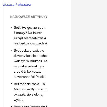
Zobacz kalendarz
NAJNOWSZE ARTYKUŁY
Setki tysięcy za spot
filmowy? Na laurce
Urząd Marszałkowski
nie będzie oszczędzał
Bydgoska prawica o
dzwony kościelne chce
walczyć w Brukseli. Ta
mogłaby jednak coś
zrobić tylko kosztem
suwerenności Polski
Bezrobocie rosło – a
Metropolia Bydgoszcz
okazała się zieloną
wyspą
Pomiędzy Dobrczem i