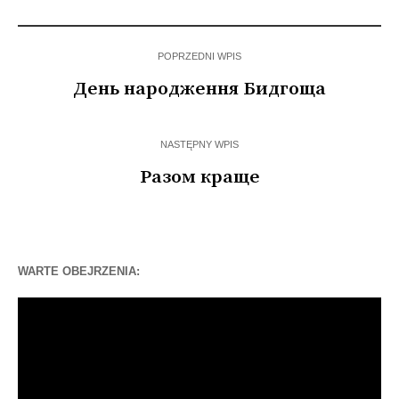
Зеленського в…
слова, задля яких…
POPRZEDNI WPIS
День народження Бидгоща
NASTĘPNY WPIS
Разом краще
WARTE OBEJRZENIA:
Odtwarzacz
video