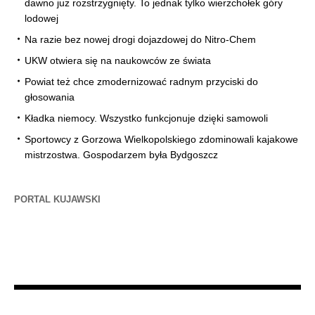
dawno już rozstrzygnięty. To jednak tylko wierzchołek góry
lodowej
Na razie bez nowej drogi dojazdowej do Nitro-Chem
UKW otwiera się na naukowców ze świata
Powiat też chce zmodernizować radnym przyciski do
głosowania
Kładka niemocy. Wszystko funkcjonuje dzięki samowoli
Sportowcy z Gorzowa Wielkopolskiego zdominowali kajakowe
mistrzostwa. Gospodarzem była Bydgoszcz
PORTAL KUJAWSKI