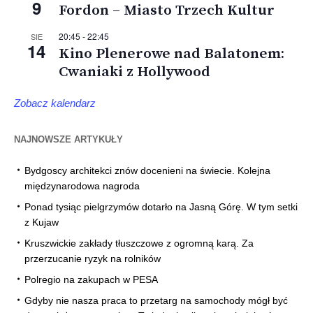
9
Fordon – Miasto Trzech Kultur
20:45
-
22:45
SIE
14
Kino Plenerowe nad Balatonem:
Cwaniaki z Hollywood
Zobacz kalendarz
NAJNOWSZE ARTYKUŁY
Bydgoscy architekci znów docenieni na świecie. Kolejna
międzynarodowa nagroda
Ponad tysiąc pielgrzymów dotarło na Jasną Górę. W tym setki
z Kujaw
Kruszwickie zakłady tłuszczowe z ogromną karą. Za
przerzucanie ryzyk na rolników
Polregio na zakupach w PESA
Gdyby nie nasza praca to przetarg na samochody mógł być