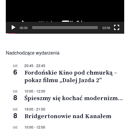
00:00
03:56
Nadchodzące wydarzenia
20:45
-
22:45
SIE
6
Fordońskie Kino pod chmurką –
pokaz filmu „Dalej Jazda 2”
10:00
-
12:00
SIE
8
Śpieszmy się kochać modernizm…
19:00
-
21:00
SIE
8
Bridgertonowie nad Kanałem
10:00
-
12:00
SIE