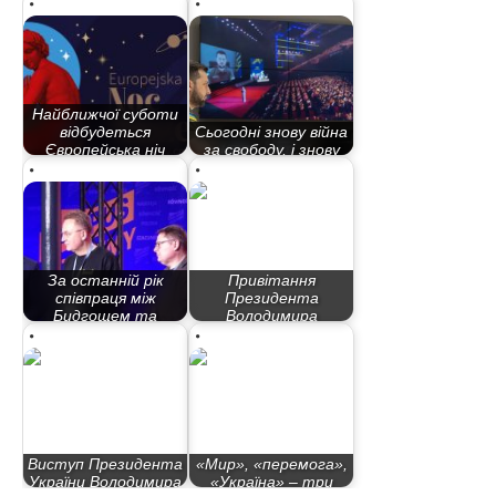
Найближчої суботи
відбудеться
Сьогодні знову війна
Європейська ніч
за свободу, і знову
музеїв…
потрібно,…
За останній рік
Привітання
співпраця між
Президента
Бидгощем та
Володимира
Львовом…
Зеленського з…
Виступ Президента
«Мир», «перемога»,
України Володимира
«Україна» – три