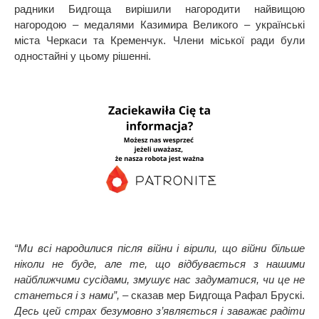
радники Бидгоща вирішили нагородити найвищою
нагородою – медалями Казимира Великого – українські
міста Черкаси та Кременчук. Члени міської ради були
одностайні у цьому рішенні.
“Ми всі народилися після війни і вірили, що війни більше
ніколи не буде, але те, що відбувається з нашими
найближчими сусідами, змушує нас задуматися, чи це не
станеться і з нами”,
– сказав мер Бидгоща Рафал Брускі.
Десь цей страх безумовно з’являється і заважає радіти