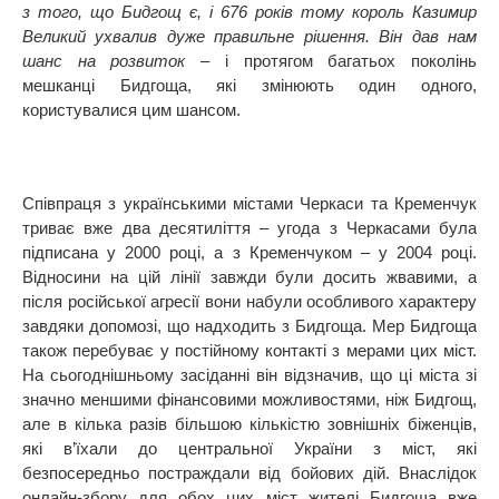
з того, що Бидгощ є, і 676 років тому король Казимир
Великий ухвалив дуже правильне рішення. Він дав нам
шанс на розвиток –
і протягом багатьох поколінь
мешканці Бидгоща, які змінюють один одного,
користувалися цим шансом.
Співпраця з українськими містами Черкаси та Кременчук
триває вже два десятиліття – угода з Черкасами була
підписана у 2000 році, а з Кременчуком – у 2004 році.
Відносини на цій лінії завжди були досить жвавими, а
після російської агресії вони набули особливого характеру
завдяки допомозі, що надходить з Бидгоща. Мер Бидгоща
також перебуває у постійному контакті з мерами цих міст.
На сьогоднішньому засіданні він відзначив, що ці міста зі
значно меншими фінансовими можливостями, ніж Бидгощ,
але в кілька разів більшою кількістю зовнішніх біженців,
які в’їхали до центральної України з міст, які
безпосередньо постраждали від бойових дій. Внаслідок
онлайн-збору для обох цих міст жителі Бидгоща вже