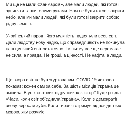
Ми ще не мали «Хаймарсів», але мали людей, які готові
зупиняти танки голими руками. Нам не були готові закрити
небо, але ми мали людей, які були готові закрити собою
рідну землю.
Український народ і його мужність надихнули весь світ.
Дали людству нову надію, що справедливість не покинула
наш цинічний світ остаточно. І в ньому все ще перемагає
не сила, а правда. Не гроші, а цінності. Не нафта, а люди.
Ще вчора світ не був згуртованим. COVID-19 яскраво
показав: кожен сам за себе. За шість місяців Україна це
змінила. В усіх світових підручниках з історії буде розділ
«Часи, коли світ об’єднала Україна». Коли в демократії
знову виросли зуби. Коли тиранія отримує відповідь тією
мовою, яку розуміє.