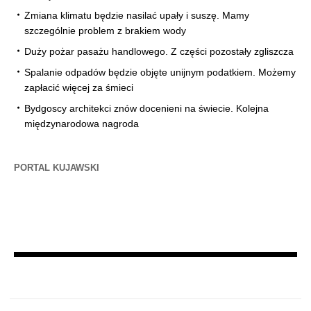
Zmiana klimatu będzie nasilać upały i suszę. Mamy
szczególnie problem z brakiem wody
Duży pożar pasażu handlowego. Z części pozostały zgliszcza
Spalanie odpadów będzie objęte unijnym podatkiem. Możemy
zapłacić więcej za śmieci
Bydgoscy architekci znów docenieni na świecie. Kolejna
międzynarodowa nagroda
PORTAL KUJAWSKI