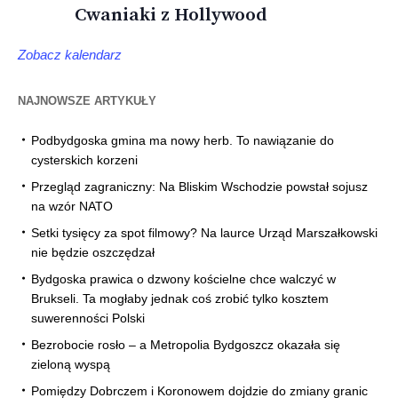
Cwaniaki z Hollywood
Zobacz kalendarz
NAJNOWSZE ARTYKUŁY
Podbydgoska gmina ma nowy herb. To nawiązanie do
cysterskich korzeni
Przegląd zagraniczny: Na Bliskim Wschodzie powstał sojusz
na wzór NATO
Setki tysięcy za spot filmowy? Na laurce Urząd Marszałkowski
nie będzie oszczędzał
Bydgoska prawica o dzwony kościelne chce walczyć w
Brukseli. Ta mogłaby jednak coś zrobić tylko kosztem
suwerenności Polski
Bezrobocie rosło – a Metropolia Bydgoszcz okazała się
zieloną wyspą
Pomiędzy Dobrczem i Koronowem dojdzie do zmiany granic