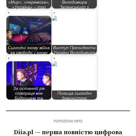
«Мир», «перемога»,
Володимира
«Україна» – три
Зеленського з
слова, задля яких…
нагоди…
Сьогодні знову війна
Виступ Президента
за свободу, і знову
України Володимира
потрібно,…
Зеленського в…
За останній рік
співпраця між
Польща сьогодні
Бидгощем та
демонструє
Львовом…
історичний рівень…
POPRZEDNI WPIS
Diia.pl — перша повністю цифрова