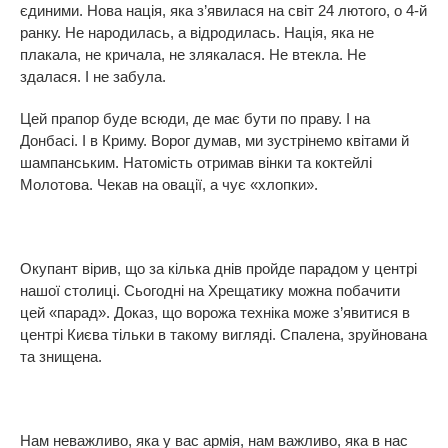
єдиними. Нова нація, яка з’явилася на світ 24 лютого, о 4-й
ранку. Не народилась, а відродилась. Нація, яка не
плакала, не кричала, не злякалася. Не втекла. Не
здалася. І не забула.
Цей прапор буде всюди, де має бути по праву. І на
Донбасі. І в Криму. Ворог думав, ми зустрінемо квітами й
шампанським. Натомість отримав вінки та коктейлі
Молотова. Чекав на овації, а чує «хлопки».
Окупант вірив, що за кілька днів пройде парадом у центрі
нашої столиці. Сьогодні на Хрещатику можна побачити
цей «парад». Доказ, що ворожа техніка може з’явитися в
центрі Києва тільки в такому вигляді. Спалена, зруйнована
та знищена.
Нам неважливо, яка у вас армія, нам важливо, яка в нас