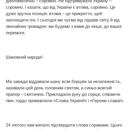
дипломатично – соромно. Не підтримувати Україну –
соромно. І казати, що від України є втома, соромно. Це
дуже зручна позиція: втома – це прикриття, щоб
заплющити очі. І сьогодні ми чуємо від лідерів світу й від
звичайних громадян: ми будемо з вами до кінця, до вашої
перемоги.
Шановний народе!
Ми завжди віддавали шану всім борцям за незалежність,
називали цей день головним святом, а синьо-жовтий
прапор – святинею. Прикладали руку до серця, співаючи
гімн, гордо промовляли «Слава Україні!» і «Героям слава!».
24 лютого нам випало підтвердити слова справами. Цього