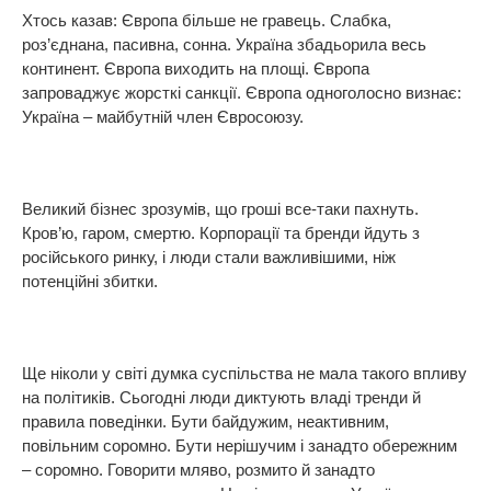
Хтось казав: Європа більше не гравець. Слабка,
роз’єднана, пасивна, сонна. Україна збадьорила весь
континент. Європа виходить на площі. Європа
запроваджує жорсткі санкції. Європа одноголосно визнає:
Україна – майбутній член Євросоюзу.
Великий бізнес зрозумів, що гроші все-таки пахнуть.
Кров’ю, гаром, смертю. Корпорації та бренди йдуть з
російського ринку, і люди стали важливішими, ніж
потенційні збитки.
Ще ніколи у світі думка суспільства не мала такого впливу
на політиків. Сьогодні люди диктують владі тренди й
правила поведінки. Бути байдужим, неактивним,
повільним соромно. Бути нерішучим і занадто обережним
– соромно. Говорити мляво, розмито й занадто