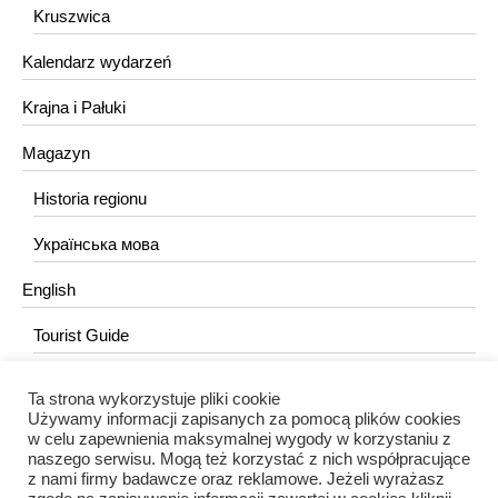
Kruszwica
Kalendarz wydarzeń
Krajna i Pałuki
Magazyn
Historia regionu
Українська мова
English
Tourist Guide
Ta strona wykorzystuje pliki cookie
KONTAKT
Używamy informacji zapisanych za pomocą plików cookies
w celu zapewnienia maksymalnej wygody w korzystaniu z
redakcja@portalkujawski.pl
naszego serwisu. Mogą też korzystać z nich współpracujące
z nami firmy badawcze oraz reklamowe. Jeżeli wyrażasz