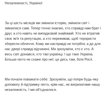
Незалежності, Україно!
За ці шість місяців ми змінили історію, змінили світ і
змінилися самі. Тепер точно знаємо, хто справді нам брат і
друг, а хто навіть не випадковий знайомий. Хто не втратив
своє ім’я та репутацію, а хто переживав, щоб терористи
зберегли обличчя. Кому ми насправді не потрібні, а де для
нас двері справді відчинені. Ми зрозуміли, хто є хто. А
весь світ дізнався, хто такі українці. І що таке Україна.
Більше ніхто не скаже про неї: це десь там, біля Росії.
Ми почали поважати себе. Зрозуміли, що попри будь-яку
допомогу й підтримку ніхто, крім нас, не вигризатиме нашу
незалежність. І ми об’єдналися.