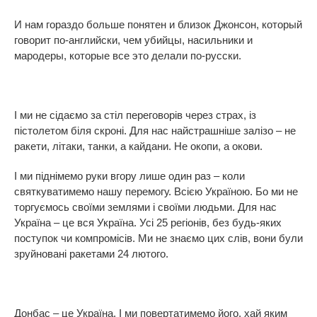
И нам гораздо больше понятен и близок Джонсон, который
говорит по-английски, чем убийцы, насильники и
мародеры, которые все это делали по-русски.
І ми не сідаємо за стіл переговорів через страх, із
пістолетом біля скроні. Для нас найстрашніше залізо – не
ракети, літаки, танки, а кайдани. Не окопи, а окови.
І ми піднімемо руки вгору лише один раз – коли
святкуватимемо нашу перемогу. Всією Україною. Бо ми не
торгуємось своїми землями і своїми людьми. Для нас
Україна – це вся Україна. Усі 25 регіонів, без будь-яких
поступок чи компромісів. Ми не знаємо цих слів, вони були
зруйновані ракетами 24 лютого.
Донбас – це Україна. І ми повертатимемо його, хай яким