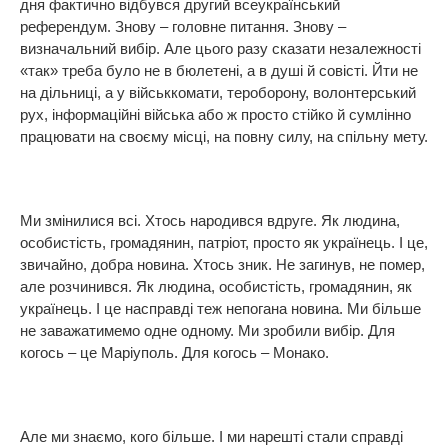
дня фактично відбувся другий всеукраїнський
референдум. Знову – головне питання. Знову –
визначальний вибір. Але цього разу сказати незалежності
«так» треба було не в бюлетені, а в душі й совісті. Йти не
на дільниці, а у військкомати, тероборону, волонтерський
рух, інформаційні війська або ж просто стійко й сумлінно
працювати на своєму місці, на повну силу, на спільну мету.
Ми змінилися всі. Хтось народився вдруге. Як людина,
особистість, громадянин, патріот, просто як українець. І це,
звичайно, добра новина. Хтось зник. Не загинув, не помер,
але розчинився. Як людина, особистість, громадянин, як
українець. І це насправді теж непогана новина. Ми більше
не заважатимемо одне одному. Ми зробили вибір. Для
когось – це Маріуполь. Для когось – Монако.
Але ми знаємо, кого більше. І ми нарешті стали справді