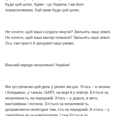
буде цей шлях. Крим – це Україна. І ми його
повертатимемо. Хай яким буде цей шлях.
Не хочете, щоб ваші солдати гинули? Звільніть наші землі.
Не хочете, щоб ваші матері плакали? Звільніть наші землі.
Ось такі прості й зрозумілі наші умови.
Вільний народе незалежної України!
Ми зустрічаємо цей день у різних місцях. Хтось – в окопах
і бліндажах, у танках і БМП, на морі й у повітрі. Б’ється за
незалежність на передовій. Хтось – у дорозі, в авто,
вантажівках і потягах. Б’ється за незалежність,
доправляючи необхідне тим, хто на передовій. А хтось – у
смартфоні чи за комп’ютером. І теж б’ється за