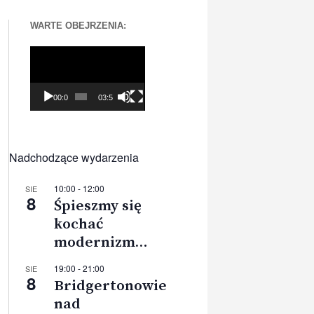
WARTE OBEJRZENIA:
Odtwarzacz
video
00:00
03:56
Nadchodzące wydarzenia
10:00
-
12:00
SIE
8
Śpieszmy się
kochać
modernizm…
19:00
-
21:00
SIE
8
Bridgertonowie
nad