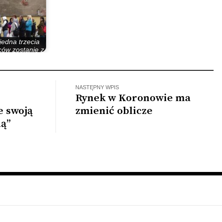
jedna trzecia
ów zostanie z
ami na…
NASTĘPNY WPIS
Rynek w Koronowie ma
e swoją
zmienić oblicze
ną”