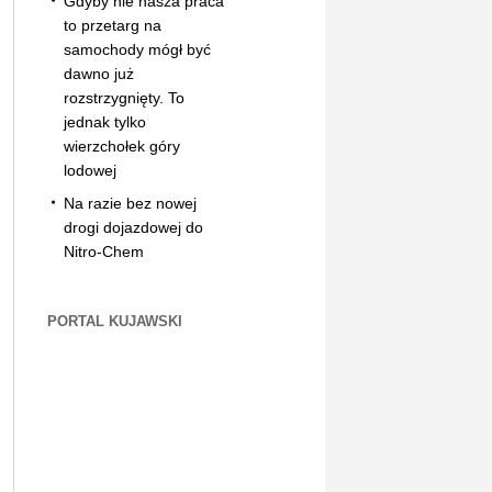
Gdyby nie nasza praca
to przetarg na
samochody mógł być
dawno już
rozstrzygnięty. To
jednak tylko
wierzchołek góry
lodowej
Na razie bez nowej
drogi dojazdowej do
Nitro-Chem
PORTAL KUJAWSKI