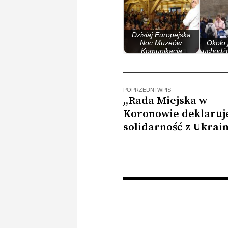
Dzisiaj Europejska
Noc Muzeów.
Około 
Komunikacja
uchodźc
miejska…
n
POPRZEDNI WPIS
,,Rada Miejska w
Koronowie deklaruj
solidarność z Ukrai