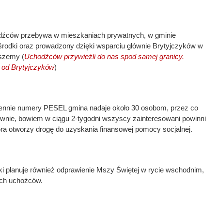
źców przebywa w mieszkaniach prywatnych, w gminie
ośrodki oraz prowadzony dzięki wsparciu głównie Brytyjczyków w
iszemy (
Uchodźców przywieźli do nas spod samej granicy.
 od Brytyjczyków
)
ziennie numery PESEL gmina nadaje około 30 osobom, przez co
awnie, bowiem w ciągu 2-tygodni wszyscy zainteresowani powinni
óra otworzy drogę do uzyskania finansowej pomocy socjalnej.
ki planuje również odprawienie Mszy Świętej w rycie wschodnim,
ch uchoźców.