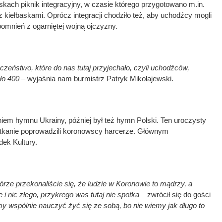
kach piknik integracyjny, w czasie którego przygotowano m.in.
 kiełbaskami. Oprócz integracji chodziło też, aby uchodźcy mogli
omnień z ogarniętej wojną ojczyzny.
czeństwo, które do nas tutaj przyjechało, czyli uchodźców,
ło 400
– wyjaśnia nam burmistrz Patryk Mikołajewski.
niem hymnu Ukrainy, później był też hymn Polski. Ten uroczysty
potkanie poprowadzili koronowscy harcerze. Głównym
dek Kultury.
órze przekonaliście się, że ludzie w Koronowie to mądrzy, a
i nic złego, przykrego was tutaj nie spotka
– zwrócił się do gości
y wspólnie nauczyć żyć się ze sobą, bo nie wiemy jak długo to