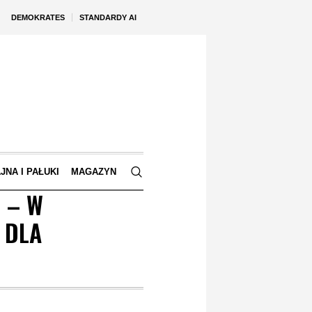
DEMOKRATES
STANDARDY AI
JNA I PAŁUKI
MAGAZYN
” – W
 DLA