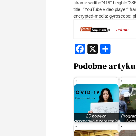
[iframe width=”419″ height=”2
title=”YouTube video player” fr
encrypted-media; gyroscope; pict
admin
Facebook
X
Share
Podobne artyku
25 nowych
Program
przypadków zarażenia
Nocy
koronawirusem
By