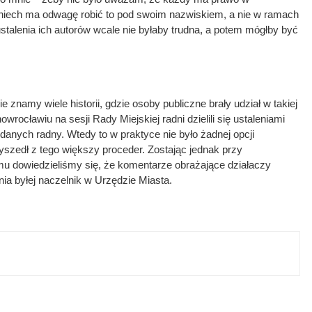
le niech ma odwagę robić to pod swoim nazwiskiem, a nie w ramach
ustalenia ich autorów wcale nie byłaby trudna, a potem mógłby być
 znamy wiele historii, gdzie osoby publiczne brały udział w takiej
nowrocławiu na sesji Rady Miejskiej radni dzielili się ustaleniami
sał danych radny. Wtedy to w praktyce nie było żadnej opcji
yszedł z tego większy proceder. Zostając jednak przy
mu dowiedzieliśmy się, że komentarze obrażające działaczy
nia byłej naczelnik w Urzędzie Miasta.