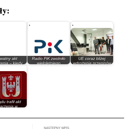
ły:
watny akt
Radio PiK zwolniło
UE coraz bliżej
enia – kiedy
wieloletniego
wdrożenia przepisów
odowany ma…
pracownika tuż…
regulujących…
du trafił akt
arżenia w
prawie…
NASTĘPNY WPIS