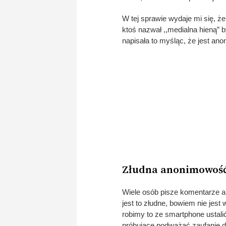
W tej sprawie wydaje mi się, ż
ktoś nazwał ,,medialna hieną” b
napisała to myśląc, że jest an
Złudna anonimowoś
Wiele osób pisze komentarze a
jest to złudne, bowiem nie jes
robimy to ze smartphone ustali
próbujące podważać zaufanie 