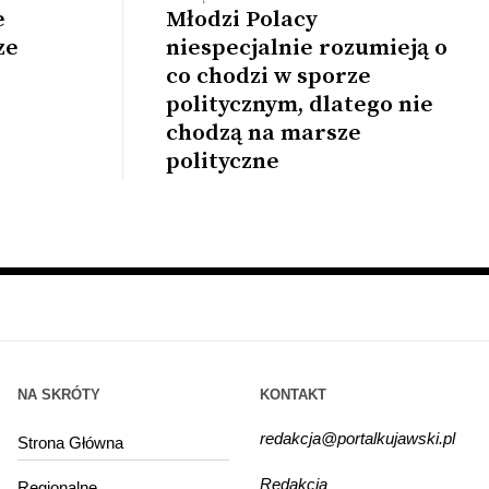
e
Młodzi Polacy
ze
niespecjalnie rozumieją o
co chodzi w sporze
politycznym, dlatego nie
chodzą na marsze
polityczne
NA SKRÓTY
KONTAKT
redakcja@portalkujawski.pl
Strona Główna
Redakcja
Regionalne