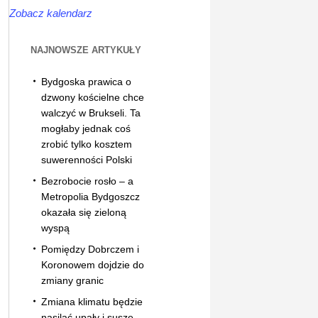
Zobacz kalendarz
NAJNOWSZE ARTYKUŁY
Bydgoska prawica o
dzwony kościelne chce
walczyć w Brukseli. Ta
mogłaby jednak coś
zrobić tylko kosztem
suwerenności Polski
Bezrobocie rosło – a
Metropolia Bydgoszcz
okazała się zieloną
wyspą
Pomiędzy Dobrczem i
Koronowem dojdzie do
zmiany granic
Zmiana klimatu będzie
nasilać upały i suszę.