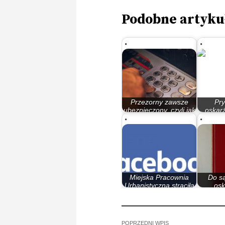
Podobne artyku
Przezorny zawsze
Pry
ubezpieczony, czyli jak
oskarż
bezpiecznie…
poszk
Miejska Pracownia
Do są
Urbanistyczna straciła
osk
profil na…
s
POPRZEDNI WPIS