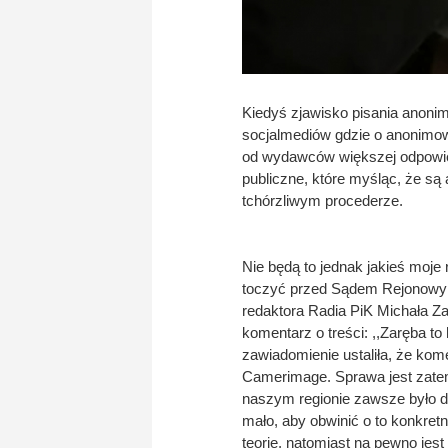
Kiedyś zjawisko pisania anoni
socjalmediów gdzie o anonimowy
od wydawców większej odpowied
publiczne, które myśląc, że są 
tchórzliwym procederze.
Nie będą to jednak jakieś moje
toczyć przed Sądem Rejonowym 
redaktora Radia PiK Michała Za
komentarz o treści: ,,Zaręba to
zawiadomienie ustaliła, że kom
Camerimage. Sprawa jest zate
naszym regionie zawsze było d
mało, aby obwinić o to konkre
teorie, natomiast na pewno jes