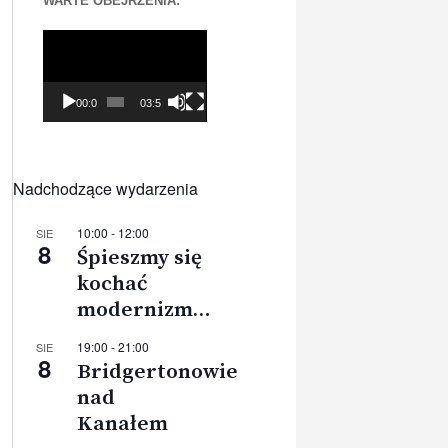
WARTE OBEJRZENIA:
Odtwarzacz
video
00:00
03:56
Nadchodzące wydarzenia
10:00
-
12:00
SIE
8
Śpieszmy się
kochać
modernizm…
19:00
-
21:00
SIE
8
Bridgertonowie
nad
Kanałem