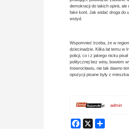
demokracji do takich opinii, a
fake kont. Jak widać droga do 
wstyd.
Wspomnieć trzeba, że w regionie
dziecinadzie. Kilka lat temu w I
policji, co i z jakiego nicku pi
politycznej bez winy, bowiem w
Inowrocławiu, nie tak dawno te
opozycji pisane były z mieszka
admin
Facebook
X
Share