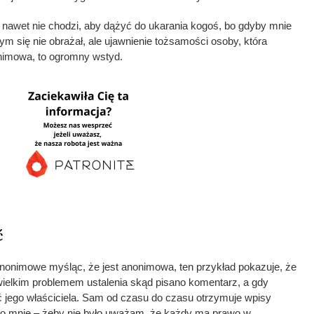
e nawet nie chodzi, aby dążyć do ukarania kogoś, bo gdyby mnie
ym się nie obrażał, ale ujawnienie tożsamości osoby, która
onimowa, to ogromny wstyd.
ć
nonimowe myśląc, że jest anonimowa, ten przykład pokazuje, że
t wielkim problemem ustalenia skąd pisano komentarz, a gdy
ć jego właściciela. Sam od czasu do czasu otrzymuje wpisy
do mnie – żeby nie było uważam, że każdy ma prawo w