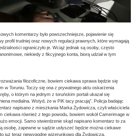
mowych komentarzy było powszechniejsze, pojawienie się
 profil trudniej oraz nowych regulacji prawnych, które wymagają
zialności ograniczyło je. Wciąż jednak są osoby, często
anonimowe, niekiedy z fikcyjnego konta, biorą udział w tym
 rozważania filozoficzne, bowiem ciekawa sprawa będzie się
w Toruniu. Toczy się ona z prywatnego aktu oskarżenia
ręby, o którym na jednym z toruńskim portali ukazał się
 hiena medialna. Wstyd, że w PiK tacy pracują”. Policja badając
entarz napisano z mieszkania Marka Żydowicza, czyli właściciela
m ciekawa również z tego powodu, bowiem wokół Camerimage w
użo emocji. Samo stwierdzenie skąd napisano komentarz to za
tną osobę, zapewne w sądzie usłyszeć będzie można ciekawe
t to już teraz niewygodne wizerunkowo dla Żydowicza.